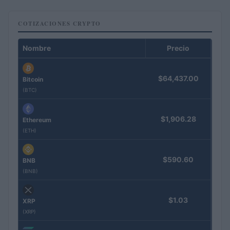
COTIZACIONES CRYPTO
Nombre
Precio
$64,437.00
Bitcoin
(BTC)
$1,906.28
Ethereum
(ETH)
$590.60
BNB
(BNB)
$1.03
XRP
(XRP)