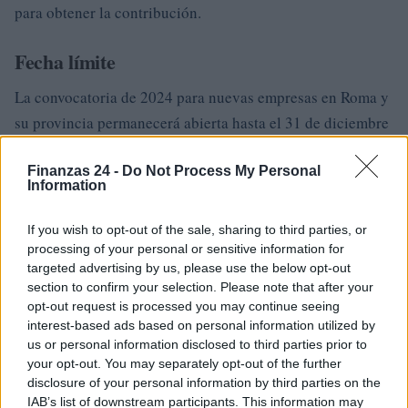
para obtener la contribución.
Fecha límite
La convocatoria de 2024 para nuevas empresas en Roma y
su provincia permanecerá abierta hasta el 31 de diciembre
de 2024, siempre que se agoten los recursos asignados por
Finanzas 24 -
Do Not Process My Personal
la Cámara de Comercio de Roma, que ascienden a un total
Information
de 727.500 euros.
If you wish to opt-out of the sale, sharing to third parties, or
La convocatoria de nuevas empresas de 2024 representa
processing of your personal or sensitive information for
una oportunidad importante para los aspirantes a
targeted advertising by us, please use the below opt-out
section to confirm your selection. Please note that after your
emprendedores de Roma y su provincia, ya que ofrece
opt-out request is processed you may continue seeing
contribuciones no reembolsables para la creación de
interest-based ads based on personal information utilized by
nuevas empresas. Para obtener más información y detalles,
us or personal information disclosed to third parties prior to
your opt-out. You may separately opt-out of the further
le recomendamos que consulte el texto completo del
disclosure of your personal information by third parties on the
anuncio disponible en la Cámara de Comercio de Roma
IAB’s list of downstream participants. This information may