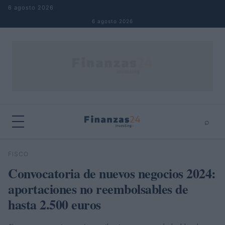
Saltar al contenido
6 agosto 2026
6 agosto 2026
⌕
×
⌕
FISCO
Buscar
Convocatoria de nuevos negocios 2024:
aportaciones no reembolsables de
hasta 2.500 euros