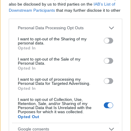
also be disclosed by us to third parties on the
IAB’s List of
.
Downstream Participants
that may further disclose it to other
third parties.
Please note that this website/app uses one or more Google
Personal Data Processing Opt Outs
services and may gather and store information including but
AUTOR
Consejo editorial
not limited to your visit or usage behaviour. You may click to
I want to opt-out of the Sharing of my
personal data.
grant or deny consent to Google and its third-party tags to
Opted In
use your data for below specified purposes in below Google
consent section.
I want to opt-out of the Sale of my
Personal Data.
Opted In
I want to opt-out of processing my
Personal Data for Targeted Advertising.
Opted In
I want to opt-out of Collection, Use,
Retention, Sale, and/or Sharing of my
Personal Data that Is Unrelated with the
Purposes for which it was collected.
Opted Out
Google consents