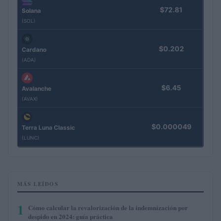
$72.81
Solana
(SOL)
$0.202
Cardano
(ADA)
$6.45
Avalanche
(AVAX)
$0.000049
Terra Luna Classic
(LUNC)
MÁS LEÍDOS
1
Cómo calcular la revalorización de la indemnización por
despido en 2024: guía práctica