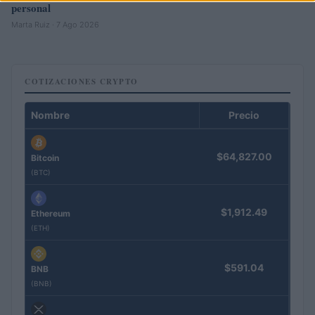
personal
Marta Ruiz · 7 Ago 2026
COTIZACIONES CRYPTO
Nombre
Precio
$64,827.00
Bitcoin
(BTC)
$1,912.49
Ethereum
(ETH)
$591.04
BNB
(BNB)