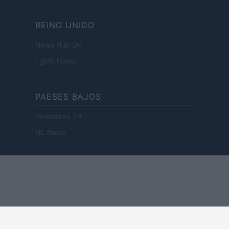
REINO UNIDO
News Hub UK
Lgbtq News
PAESES BAJOS
Investeren 24
NL Newz