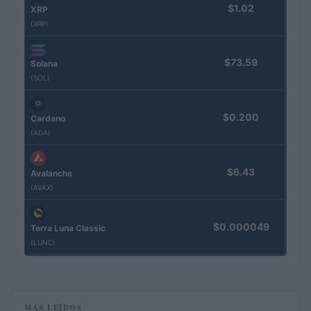
$1.02
XRP
(XRP)
$73.59
Solana
(SOL)
$0.200
Cardano
(ADA)
$6.43
Avalanche
(AVAX)
$0.000049
Terra Luna Classic
(LUNC)
MÁS LEÍDOS