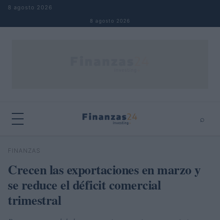
Saltar al contenido
8 agosto 2026
8 agosto 2026
⌕
×
⌕
FINANZAS
Buscar
Crecen las exportaciones en marzo y
se reduce el déficit comercial
trimestral