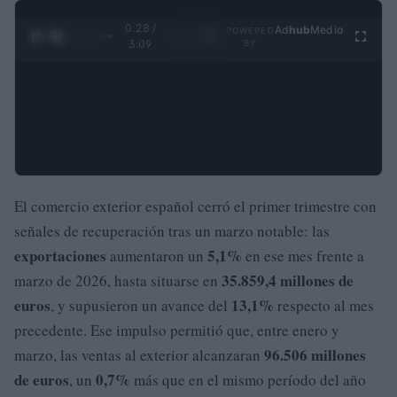
0:28 /
Ad
hub
Media
POWERED
1
/
4
3:09
BY
El comercio exterior español cerró el primer trimestre con
señales de recuperación tras un marzo notable: las
exportaciones
5,1%
aumentaron un
en ese mes frente a
35.859,4 millones de
marzo de 2026, hasta situarse en
euros
13,1%
, y supusieron un avance del
respecto al mes
precedente. Ese impulso permitió que, entre enero y
96.506 millones
marzo, las ventas al exterior alcanzaran
de euros
0,7%
, un
más que en el mismo período del año