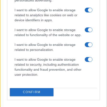
personalized advertising.
I want to allow Google to enable storage
related to analytics like cookies on web or
Intervención conjunta de Japón y EE.UU. para frenar la caída
device identifiers in apps.
del yen
Marta Ruiz · 7 Ago 2026
I want to allow Google to enable storage
related to functionality of the website or app.
FINANZAS
I want to allow Google to enable storage
related to personalization.
I want to allow Google to enable storage
related to security, including authentication
functionality and fraud prevention, and other
user protection.
CONFIRM
Cómo la inteligencia artificial transforma la gestión financiera