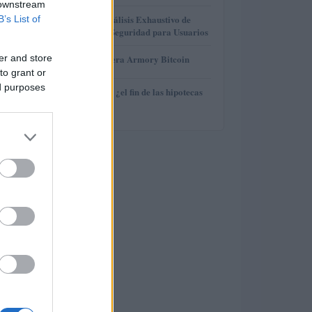
 downstream
3
Gana Crédito: Análisis Exhaustivo de
B’s List of
Funcionalidad y Seguridad para Usuarios
4
er and store
Revisión de billetera Armory Bitcoin
to grant or
ed purposes
5
Euríbor en caída: ¿el fin de las hipotecas
variables?