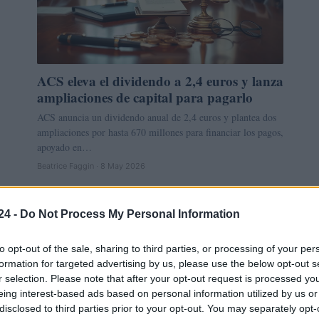
ACS eleva el dividendo a 2,4 euros y lanza
ampliaciones de capital para pagarlo
ACS anuncia un dividendo anual de 2,4 euros y plantea dos
ampliaciones por hasta 670 millones para financiar los pagos,
apoyado en…
Beatrice Faggin · 8 May 2026
FINANZAS
24 -
Do Not Process My Personal Information
to opt-out of the sale, sharing to third parties, or processing of your per
formation for targeted advertising by us, please use the below opt-out s
r selection. Please note that after your opt-out request is processed y
eing interest-based ads based on personal information utilized by us or
disclosed to third parties prior to your opt-out. You may separately opt-