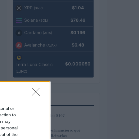
XRP
$1.04
(XRP)
Solana
$76.46
(SOL)
Cardano
$0.196
(ADA)
Avalanche
$6.48
(AVAX)
$0.000050
Terra Luna Classic
(LUNC)
MÁS LEÍDOS
sonal or
1
ection to
¿AMP alcanzará los $10?
ou may
 personal
2
Préstamos en Kubo.financiero: qué
out of the
ofrecen y cómo solicitarlos