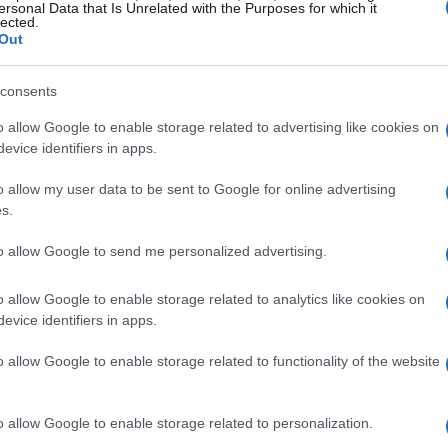
ersonal Data that Is Unrelated with the Purposes for which it
sanitaria y exigencia de un pacto de
lected.
financiación
Out
fa
García-Page firma el pacto para reactivar la carrera
profesional sanitaria, reclama un pacto de Estado sobre gasto
consents
farmacéutico y anuncia la Tubería…
o allow Google to enable storage related to advertising like cookies on
Beatrice Faggin · 20 Abr 2026
evice identifiers in apps.
o allow my user data to be sent to Google for online advertising
FINANCIACIÓN
s.
to allow Google to send me personalized advertising.
o allow Google to enable storage related to analytics like cookies on
evice identifiers in apps.
o allow Google to enable storage related to functionality of the website
ón
Propuesta provisional de resolución para
ea
la financiación del programa Abierto por
o allow Google to enable storage related to personalization.
Vacaciones en Semana Santa 2026