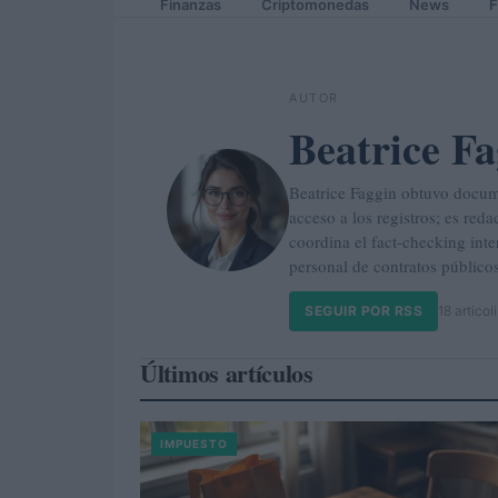
Finanzas
Criptomonedas
News
F
AUTOR
Beatrice Fa
Beatrice Faggin obtuvo docume
acceso a los registros; es red
coordina el fact-checking int
personal de contratos públicos
SEGUIR POR RSS
18 articoli
Últimos artículos
IMPUESTO