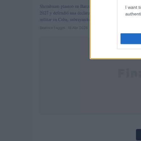
Sheinbaum planteó en Barcelona una cumbre en México 
I want t
2027 y defendió una declaración que rechace la interven
authenti
militar en Cuba, subrayando…
Beatrice Faggin · 18 Abr 2026