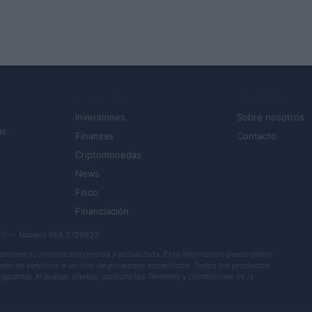
SECCIONES
MAGAZINE
Inversiones
Sobre nosotros
s.
Finanzas
Contacto
Criptomonedas
News
Fisco
Financiación
.r.l. — Número REA 2729933
ener su información precisa y actualizada. Esta información puede diferir
eedor de servicios o un sitio de productos específicos. Todos los productos
garantía. Al evaluar ofertas, consulte los Términos y Condiciones de la