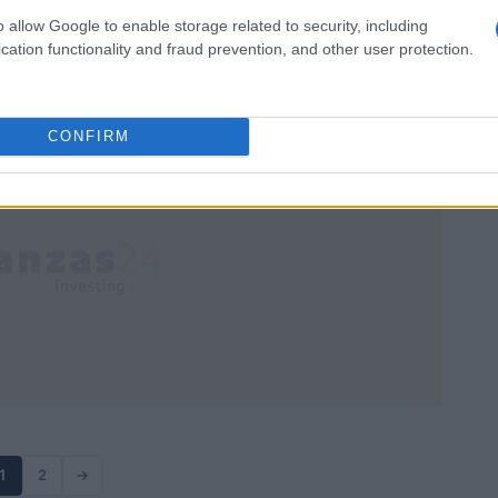
para
Presentación de la propuesta provisional de resolución para
o allow Google to enable storage related to security, including
ción
la convocatoria de financiación del programa Abierto por
cation functionality and fraud prevention, and other user protection.
Vacaciones en Semana Santa 2026, con…
Beatrice Faggin · 16 Abr 2026
CONFIRM
1
2
→