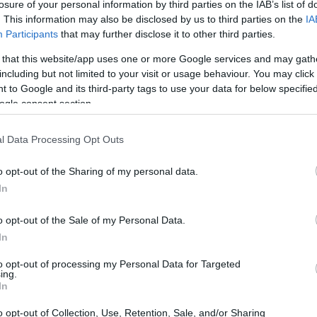
losure of your personal information by third parties on the IAB’s list of
. This information may also be disclosed by us to third parties on the
IA
Qué implica para inquilinos y
Participants
that may further disclose it to other third parties.
de
propietarios la caída del real decreto-ley
 that this website/app uses one or more Google services and may gath
sobre alquileres
including but not limited to your visit or usage behaviour. You may click 
000
El rechazo parlamentario del real decreto-ley que proponía
 to Google and its third-party tags to use your data for below specifi
prórrogas automáticas de hasta dos años para contratos con
ogle consent section.
vencimiento entre el 22 de…
Beatrice Faggin · 29 Abr 2026
l Data Processing Opt Outs
o opt-out of the Sharing of my personal data.
FINANCIACIÓN
In
o opt-out of the Sale of my Personal Data.
In
to opt-out of processing my Personal Data for Targeted
ing.
In
Recuperación de la carrera profesional
o opt-out of Collection, Use, Retention, Sale, and/or Sharing