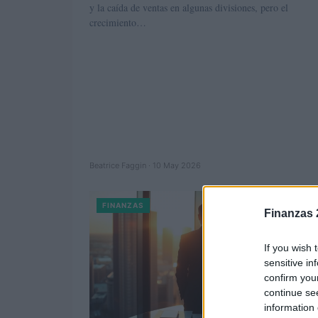
y la caída de ventas en algunas divisiones, pero el
crecimiento…
Beatrice Faggin · 10 May 2026
FINANZAS
Finanzas 
If you wish 
sensitive in
confirm you
continue se
information 