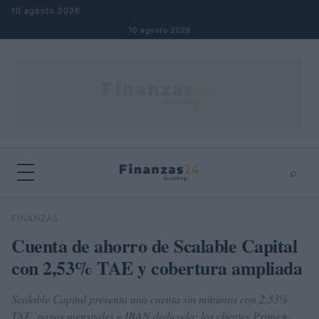
Saltar al contenido
10 agosto 2026
10 agosto 2026
⌕
×
⌕
FINANZAS
Buscar
Cuenta de ahorro de Scalable Capital
con 2,53% TAE y cobertura ampliada
Scalable Capital presenta una cuenta sin mínimos con 2,53%
TAE, pagos mensuales e IBAN dedicado; los clientes Prime+