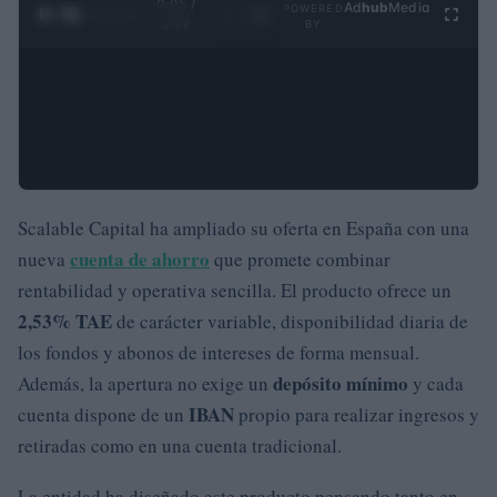
0:05 /
Ad
hub
Media
POWERED
1
/
4
3:19
BY
Scalable Capital ha ampliado su oferta en España con una
cuenta de ahorro
nueva
que promete combinar
rentabilidad y operativa sencilla. El producto ofrece un
2,53% TAE
de carácter variable, disponibilidad diaria de
los fondos y abonos de intereses de forma mensual.
depósito mínimo
Además, la apertura no exige un
y cada
IBAN
cuenta dispone de un
propio para realizar ingresos y
retiradas como en una cuenta tradicional.
La entidad ha diseñado este producto pensando tanto en