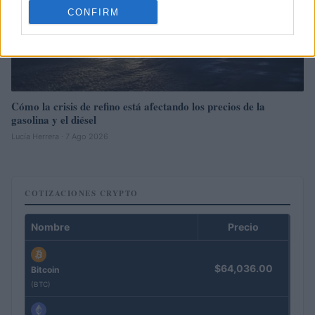
CONFIRM
Cómo la crisis de refino está afectando los precios de la
gasolina y el diésel
Lucía Herrera · 7 Ago 2026
COTIZACIONES CRYPTO
Nombre
Precio
$64,036.00
Bitcoin
(BTC)