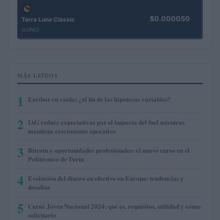
$0.000050
Terra Luna Classic
(LUNC)
MÁS LEÍDOS
1
Euríbor en caída: ¿el fin de las hipotecas variables?
2
IAG reduce expectativas por el impacto del fuel mientras
mantiene crecimiento operativo
3
Bitcoin y oportunidades profesionales: el nuevo curso en el
Politécnico de Turín
4
Evolución del dinero en efectivo en Europa: tendencias y
desafíos
5
Carné Joven Nacional 2024: qué es, requisitos, utilidad y cómo
solicitarlo