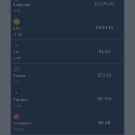
$1,876.93
Ethereum
(ETH)
$600.18
BNB
(BNB)
$1.02
XRP
(XRP)
$76.21
Solana
(SOL)
$0.194
Cardano
(ADA)
$6.46
Avalanche
(AVAX)