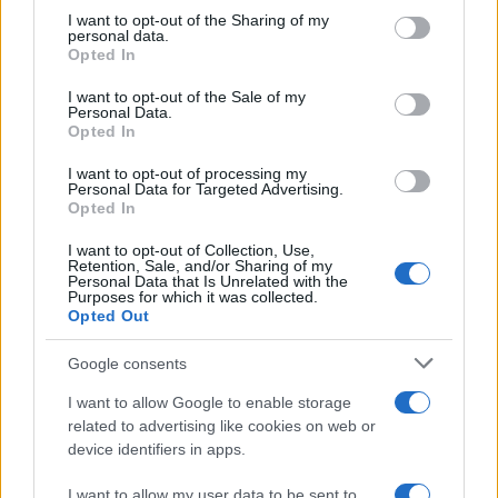
Sigue leyendo
not limited to your visit or usage behaviour. You may click to
I want to opt-out of the Sharing of my
personal data.
grant or deny consent to Google and its third-party tags to
Opted In
FINANZAS
use your data for below specified purposes in below Google
consent section.
I want to opt-out of the Sale of my
Personal Data.
Opted In
I want to opt-out of processing my
Personal Data for Targeted Advertising.
Opted In
I want to opt-out of Collection, Use,
Retention, Sale, and/or Sharing of my
Personal Data that Is Unrelated with the
Purposes for which it was collected.
Opted Out
Google consents
El Ibex 35 alcanza máximos históricos: ¿Qué está impulsando
esta subida?
I want to allow Google to enable storage
Lucía Herrera · 10 Ago 2026
related to advertising like cookies on web or
device identifiers in apps.
FINANZAS
I want to allow my user data to be sent to