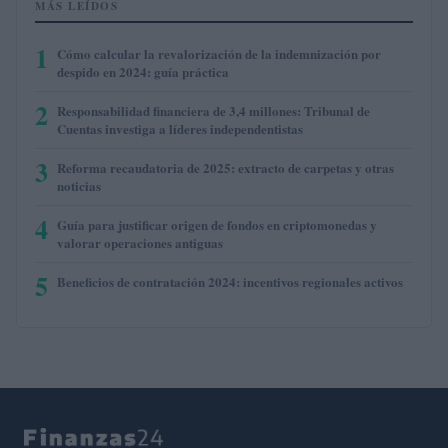
MÁS LEÍDOS
1
Cómo calcular la revalorización de la indemnización por
despido en 2024: guía práctica
2
Responsabilidad financiera de 3,4 millones: Tribunal de
Cuentas investiga a líderes independentistas
3
Reforma recaudatoria de 2025: extracto de carpetas y otras
noticias
4
Guía para justificar origen de fondos en criptomonedas y
valorar operaciones antiguas
5
Beneficios de contratación 2024: incentivos regionales activos