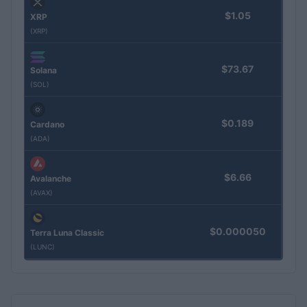
$1.05
XRP
(XRP)
$73.67
Solana
(SOL)
$0.189
Cardano
(ADA)
$6.66
Avalanche
(AVAX)
$0.000050
Terra Luna Classic
(LUNC)