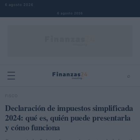
Saltar al contenido
6 agosto 2026
6 agosto 2026
⌕
×
⌕
FISCO
Buscar
Declaración de impuestos simplificada
2024: qué es, quién puede presentarla
y cómo funciona