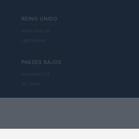
REINO UNIDO
News Hub UK
Lgbtq News
PAESES BAJOS
Investeren 24
NL Newz