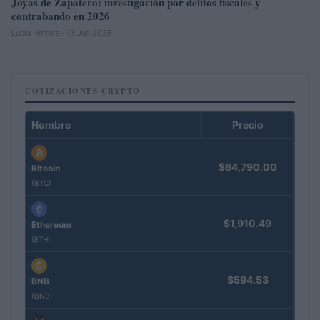
Joyas de Zapatero: investigación por delitos fiscales y
contrabando en 2026
Lucía Herrera · 13 Jun 2026
COTIZACIONES CRYPTO
Nombre
Precio
$64,790.00
Bitcoin
(BTC)
$1,910.49
Ethereum
(ETH)
$594.53
BNB
(BNB)