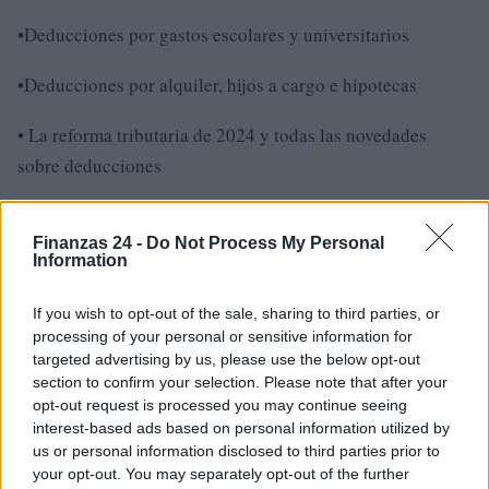
•Deducciones por gastos escolares y universitarios
•Deducciones por alquiler, hijos a cargo e hipotecas
• La reforma tributaria de 2024 y todas las novedades
sobre deducciones
¿Cómo presentar su solicitud
Finanzas 24 -
Do Not Process My Personal
Information
La declaración simplificada se puede enviar a través del
portal de la Agencia Tributaria, utilizando las credenciales
If you wish to opt-out of the sale, sharing to third parties, or
SPID, CNS o CIE. También es posible ponerse en contacto
processing of your personal or sensitive information for
con una CAF para obtener
targeted advertising by us, please use the below opt-out
section to confirm your selection. Please note that after your
ayuda.
opt-out request is processed you may continue seeing
interest-based ads based on personal information utilized by
us or personal information disclosed to third parties prior to
La declaración de impuestos simplificada representa una
your opt-out. You may separately opt-out of the further
innovación importante en el sistema tributario italiano, ya