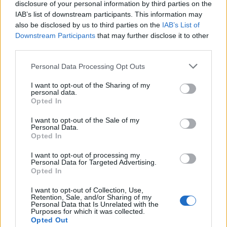
disclosure of your personal information by third parties on the
que hace que el proceso sea más sencillo y accesible para
IAB’s list of downstream participants. This information may
also be disclosed by us to third parties on the
IAB’s List of
todos los contribuyentes. No pierdas la oportunidad de
Downstream Participants
that may further disclose it to other
aprovechar este nuevo modo antes del 30 de septiembre de
third parties.
2024.
Please note that this website/app uses one or more Google
Personal Data Processing Opt Outs
services and may gather and store information including but
not limited to your visit or usage behaviour. You may click to
I want to opt-out of the Sharing of my
personal data.
grant or deny consent to Google and its third-party tags to
AUTOR
Opted In
Consejo editorial
use your data for below specified purposes in below Google
consent section.
I want to opt-out of the Sale of my
Personal Data.
Opted In
I want to opt-out of processing my
Personal Data for Targeted Advertising.
Opted In
I want to opt-out of Collection, Use,
Retention, Sale, and/or Sharing of my
Personal Data that Is Unrelated with the
Purposes for which it was collected.
Opted Out