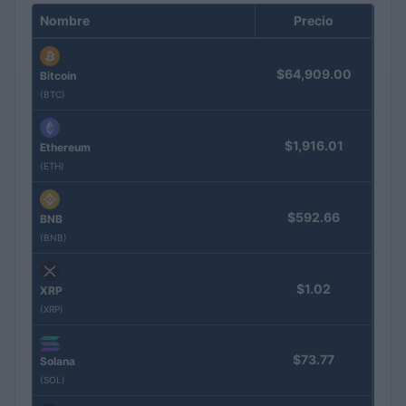
Nombre
Precio
$64,909.00
Bitcoin
(BTC)
$1,916.01
Ethereum
(ETH)
$592.66
BNB
(BNB)
$1.02
XRP
(XRP)
$73.77
Solana
(SOL)