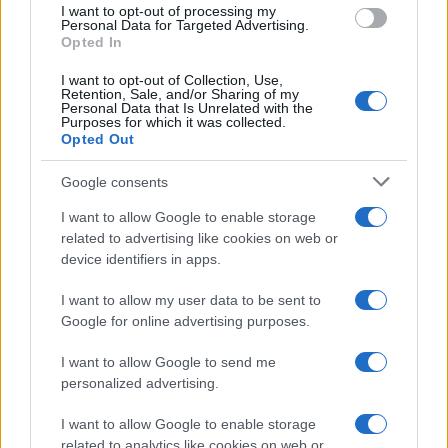
I want to opt-out of processing my
Responsabilidad financiera de 3,4 millones: Tribunal de
Personal Data for Targeted Advertising.
Cuentas investiga a líderes independentistas
Opted In
Marta Ruiz · 27 Jul 2026
I want to opt-out of Collection, Use,
Retention, Sale, and/or Sharing of my
FISCO
Personal Data that Is Unrelated with the
Purposes for which it was collected.
Opted Out
Google consents
I want to allow Google to enable storage
related to advertising like cookies on web or
device identifiers in apps.
I want to allow my user data to be sent to
Google for online advertising purposes.
I want to allow Google to send me
Guía para justificar origen de fondos en criptomonedas y
personalized advertising.
valorar operaciones antiguas
I want to allow Google to enable storage
Diego Martín · 28 Jun 2026
related to analytics like cookies on web or