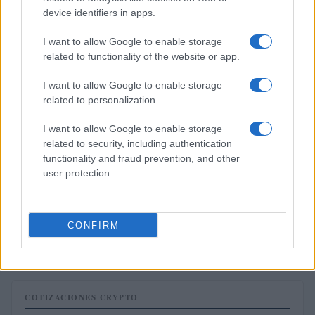
device identifiers in apps.
FISCO
I want to allow Google to enable storage
related to functionality of the website or app.
I want to allow Google to enable storage
related to personalization.
I want to allow Google to enable storage
related to security, including authentication
functionality and fraud prevention, and other
user protection.
Joyas de Zapatero: investigación por delitos fiscales y
contrabando en 2026
CONFIRM
Lucía Herrera · 13 Jun 2026
COTIZACIONES CRYPTO