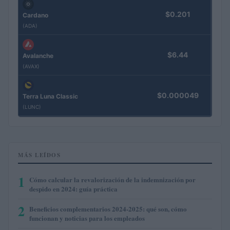
$0.201
Cardano
(ADA)
$6.44
Avalanche
(AVAX)
$0.000049
Terra Luna Classic
(LUNC)
MÁS LEÍDOS
1
Cómo calcular la revalorización de la indemnización por
despido en 2024: guía práctica
2
Beneficios complementarios 2024-2025: qué son, cómo
funcionan y noticias para los empleados