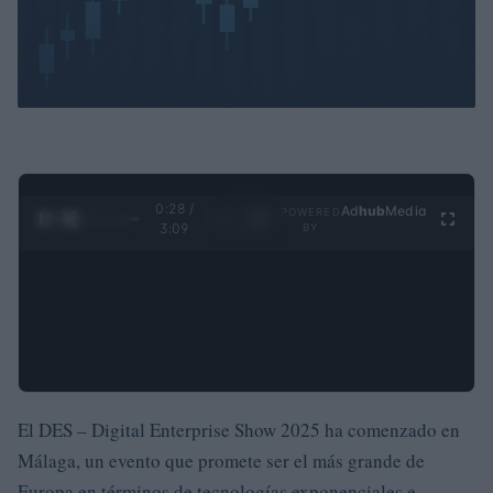
0:29 /
Ad
hub
Media
POWERED
1
/
4
3:09
BY
El DES – Digital Enterprise Show 2025 ha comenzado en
Málaga, un evento que promete ser el más grande de
Europa en términos de tecnologías exponenciales e