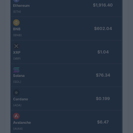
$1,916.40
Ethereum
(ETH)
$602.04
BNB
(BNB)
$1.04
XRP
(XRP)
$76.34
Solana
(SOL)
$0.199
Cardano
(ADA)
$6.47
Avalanche
(AVAX)