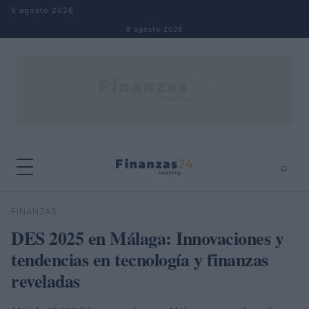
Saltar al contenido
9 agosto 2026
9 agosto 2026
⌕
×
⌕
FINANZAS
Buscar
DES 2025 en Málaga: Innovaciones y
tendencias en tecnología y finanzas
reveladas