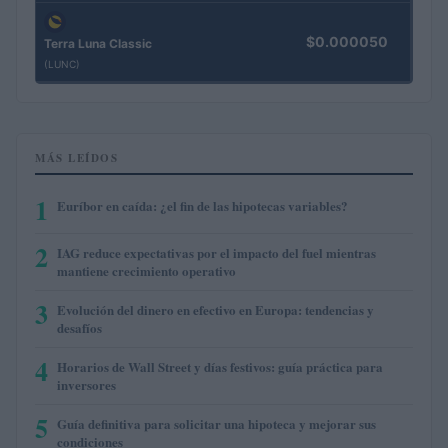
$0.000050
Terra Luna Classic
(LUNC)
MÁS LEÍDOS
1
Euríbor en caída: ¿el fin de las hipotecas variables?
2
IAG reduce expectativas por el impacto del fuel mientras
mantiene crecimiento operativo
3
Evolución del dinero en efectivo en Europa: tendencias y
desafíos
4
Horarios de Wall Street y días festivos: guía práctica para
inversores
5
Guía definitiva para solicitar una hipoteca y mejorar sus
condiciones