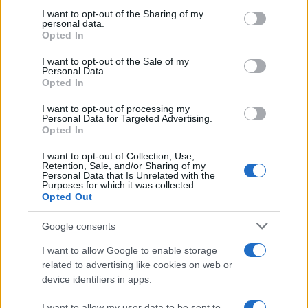
Sigue leyendo
not limited to your visit or usage behaviour. You may click to
I want to opt-out of the Sharing of my
personal data.
grant or deny consent to Google and its third-party tags to
Opted In
use your data for below specified purposes in below Google
FINANZAS
consent section.
I want to opt-out of the Sale of my
Personal Data.
Opted In
I want to opt-out of processing my
Personal Data for Targeted Advertising.
Opted In
I want to opt-out of Collection, Use,
Retention, Sale, and/or Sharing of my
Personal Data that Is Unrelated with the
Purposes for which it was collected.
Opted Out
Google consents
Identifica y elimina suscripciones, fees y compras impulsivas
I want to allow Google to enable storage
Marta Ruiz · 8 Ago 2026
related to advertising like cookies on web or
device identifiers in apps.
FINANZAS
I want to allow my user data to be sent to