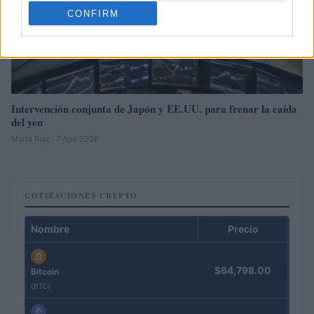
CONFIRM
Intervención conjunta de Japón y EE.UU. para frenar la caída
del yen
Marta Ruiz · 7 Ago 2026
COTIZACIONES CRYPTO
Nombre
Precio
$64,798.00
Bitcoin
(BTC)