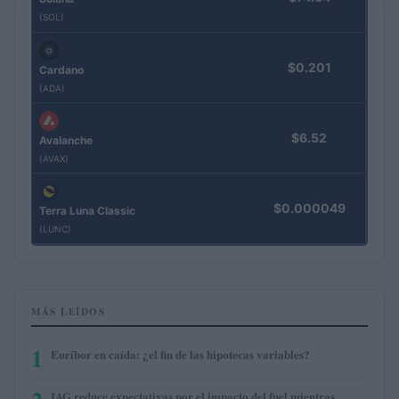
(SOL)
$0.201
Cardano
(ADA)
$6.52
Avalanche
(AVAX)
$0.000049
Terra Luna Classic
(LUNC)
MÁS LEÍDOS
1
Euríbor en caída: ¿el fin de las hipotecas variables?
IAG reduce expectativas por el impacto del fuel mientras