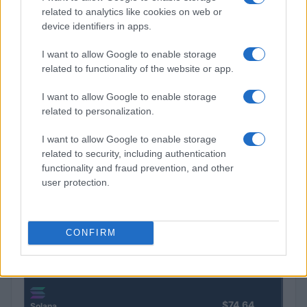
related to analytics like cookies on web or
COTIZACIONES CRYPTO
device identifiers in apps.
Nombre
Precio
I want to allow Google to enable storage
related to functionality of the website or app.
$64,961.00
Bitcoin
I want to allow Google to enable storage
(BTC)
related to personalization.
I want to allow Google to enable storage
$1,916.08
Ethereum
related to security, including authentication
(ETH)
functionality and fraud prevention, and other
user protection.
$592.72
BNB
(BNB)
CONFIRM
$1.04
XRP
(XRP)
$74.64
Solana