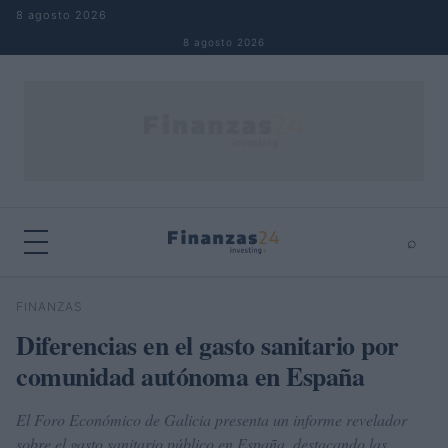
Saltar al contenido
8 agosto 2026
8 agosto 2026
⌕
×
⌕
FINANZAS
Buscar
Diferencias en el gasto sanitario por
comunidad autónoma en España
El Foro Económico de Galicia presenta un informe revelador
sobre el gasto sanitario público en España, destacando las