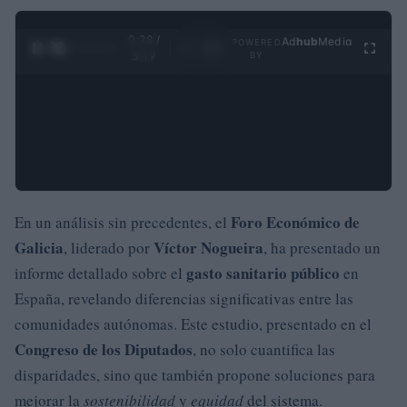
0:28 /
Ad
hub
Media
POWERED
1
/
4
3:19
BY
Foro Económico de
En un análisis sin precedentes, el
Galicia
Víctor Nogueira
, liderado por
, ha presentado un
gasto sanitario público
informe detallado sobre el
en
España, revelando diferencias significativas entre las
comunidades autónomas. Este estudio, presentado en el
Congreso de los Diputados
, no solo cuantifica las
disparidades, sino que también propone soluciones para
mejorar la
sostenibilidad
y
equidad
del sistema.