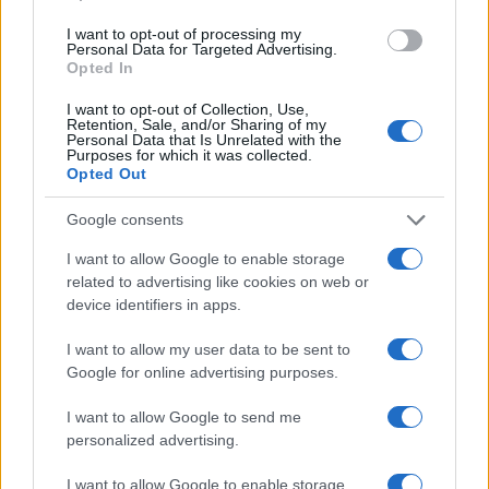
gasolina y el diésel
Lucía Herrera · 7 Ago 2026
I want to opt-out of processing my
Personal Data for Targeted Advertising.
Opted In
FINANZAS
I want to opt-out of Collection, Use,
Retention, Sale, and/or Sharing of my
Personal Data that Is Unrelated with the
Purposes for which it was collected.
Opted Out
Google consents
I want to allow Google to enable storage
related to advertising like cookies on web or
device identifiers in apps.
I want to allow my user data to be sent to
Google for online advertising purposes.
Intervención conjunta de Japón y EE.UU. para frenar la caída
del yen
I want to allow Google to send me
Marta Ruiz · 7 Ago 2026
personalized advertising.
I want to allow Google to enable storage