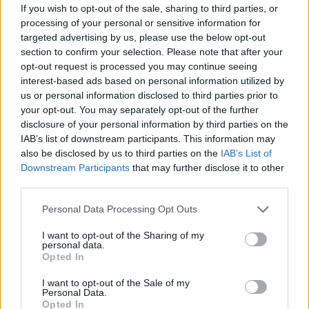
If you wish to opt-out of the sale, sharing to third parties, or
processing of your personal or sensitive information for
targeted advertising by us, please use the below opt-out
section to confirm your selection. Please note that after your
Identifica y elimina suscripciones, fees y compras impulsivas
opt-out request is processed you may continue seeing
Marta Ruiz · 8 Ago 2026
interest-based ads based on personal information utilized by
us or personal information disclosed to third parties prior to
FINANZAS
your opt-out. You may separately opt-out of the further
disclosure of your personal information by third parties on the
IAB’s list of downstream participants. This information may
also be disclosed by us to third parties on the
IAB’s List of
Downstream Participants
that may further disclose it to other
third parties.
Please note that this website/app uses one or more Google
Personal Data Processing Opt Outs
services and may gather and store information including but
not limited to your visit or usage behaviour. You may click to
I want to opt-out of the Sharing of my
personal data.
grant or deny consent to Google and its third-party tags to
Opted In
use your data for below specified purposes in below Google
consent section.
I want to opt-out of the Sale of my
Personal Data.
Cómo la crisis de refino está afectando los precios de la
Opted In