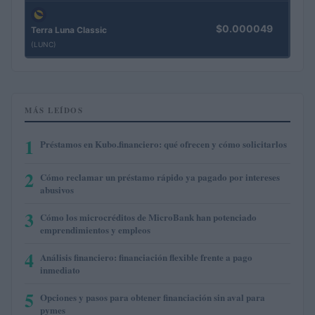
$0.000049
Terra Luna Classic
(LUNC)
MÁS LEÍDOS
1
Préstamos en Kubo.financiero: qué ofrecen y cómo solicitarlos
2
Cómo reclamar un préstamo rápido ya pagado por intereses
abusivos
3
Cómo los microcréditos de MicroBank han potenciado
emprendimientos y empleos
4
Análisis financiero: financiación flexible frente a pago
inmediato
5
Opciones y pasos para obtener financiación sin aval para
pymes