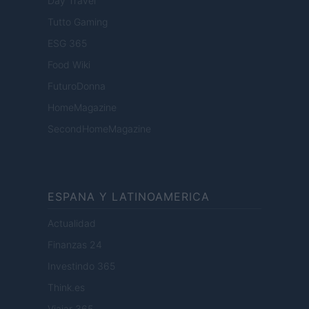
Day Travel
Tutto Gaming
ESG 365
Food Wiki
FuturoDonna
HomeMagazine
SecondHomeMagazine
ESPANA Y LATINOAMERICA
Actualidad
Finanzas 24
Investindo 365
Think.es
Viajar 365