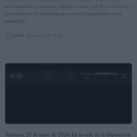
reivindicando recursos que reflejen el coste real de los servicios y
un refuerzo de la autonomía para evitar desigualdades entre
municipios.
Staff
·
29 mayo 2026
· 4 min
0:28 /
Ad
hub
Media
POWERED
1
/
4
4:27
BY
Valencia, 25 de mayo de 2026. En la sede de la Diputación