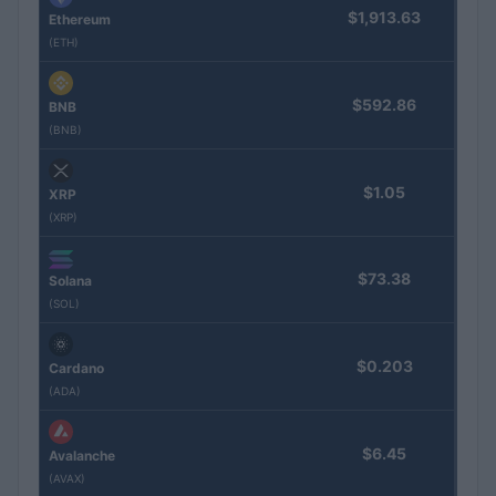
$1,913.63
Ethereum
(ETH)
$592.86
BNB
(BNB)
$1.05
XRP
(XRP)
$73.38
Solana
(SOL)
$0.203
Cardano
(ADA)
$6.45
Avalanche
(AVAX)