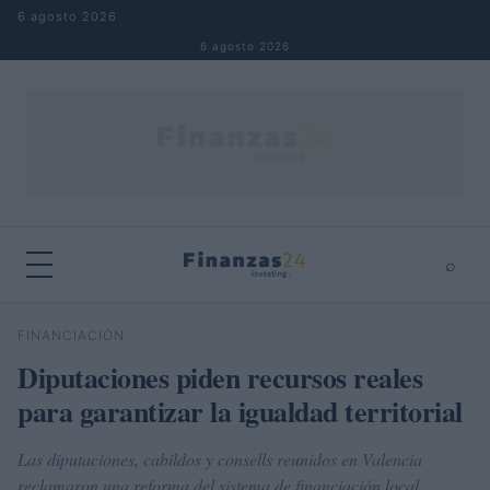
Saltar al contenido
6 agosto 2026
6 agosto 2026
⌕
×
⌕
FINANCIACIÓN
Buscar
Diputaciones piden recursos reales
para garantizar la igualdad territorial
Las diputaciones, cabildos y consells reunidos en Valencia
reclamaron una reforma del sistema de financiación local,