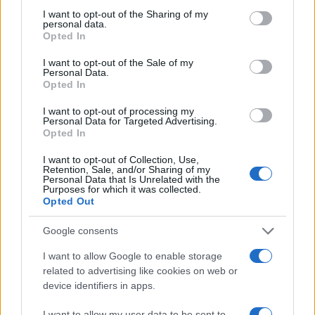
Sigue leyendo
not limited to your visit or usage behaviour. You may click to
I want to opt-out of the Sharing of my
personal data.
grant or deny consent to Google and its third-party tags to
Opted In
use your data for below specified purposes in below Google
FINANCIACIÓN
consent section.
I want to opt-out of the Sale of my
Personal Data.
Opted In
I want to opt-out of processing my
Personal Data for Targeted Advertising.
Opted In
I want to opt-out of Collection, Use,
Retention, Sale, and/or Sharing of my
Personal Data that Is Unrelated with the
Purposes for which it was collected.
Opted Out
Google consents
Fondos europeos impulsan crecimiento laboral y económico en
el País Vasco
I want to allow Google to enable storage
Marta Ruiz · 3 Ago 2026
related to advertising like cookies on web or
device identifiers in apps.
FINANCIACIÓN
I want to allow my user data to be sent to