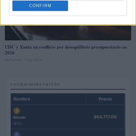
CONFIRM
UDC y Xunta en conflicto por desequilibrio presupuestario en
2026
Marta Ruiz · 1 Ago 2026
COTIZACIONES CRYPTO
Nombre
Precio
$64,717.00
Bitcoin
(BTC)