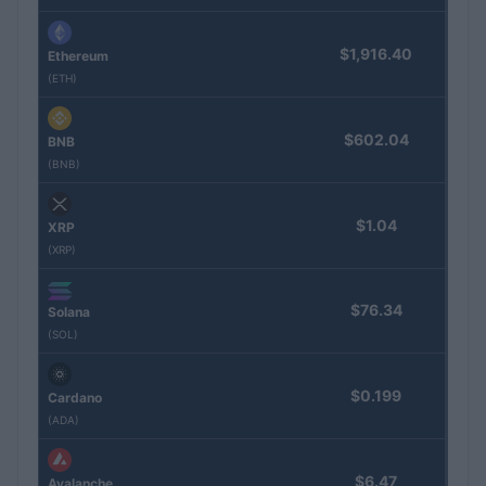
$1,916.40
Ethereum
(ETH)
$602.04
BNB
(BNB)
$1.04
XRP
(XRP)
$76.34
Solana
(SOL)
$0.199
Cardano
(ADA)
$6.47
Avalanche