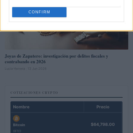
CONFIRM
Joyas de Zapatero: investigación por delitos fiscales y
contrabando en 2026
Lucía Herrera · 13 Jun 2026
COTIZACIONES CRYPTO
Nombre
Precio
$64,798.00
Bitcoin
(BTC)