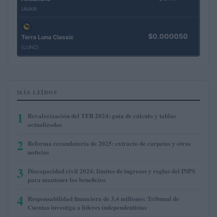
(AVAX)
$0.000050
Terra Luna Classic
(LUNC)
MÁS LEÍDOS
1
Revalorización del TFR 2024: guía de cálculo y tablas
actualizadas
2
Reforma recaudatoria de 2025: extracto de carpetas y otras
noticias
3
Discapacidad civil 2024: límites de ingresos y reglas del INPS
para mantener los beneficios
4
Responsabilidad financiera de 3,4 millones: Tribunal de
Cuentas investiga a líderes independentistas