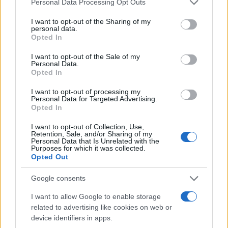
Personal Data Processing Opt Outs
Sigue leyendo
services and may gather and store information including but
not limited to your visit or usage behaviour. You may click to
I want to opt-out of the Sharing of my
personal data.
grant or deny consent to Google and its third-party tags to
Opted In
FISCO
use your data for below specified purposes in below Google
consent section.
I want to opt-out of the Sale of my
Personal Data.
Opted In
I want to opt-out of processing my
Personal Data for Targeted Advertising.
Opted In
I want to opt-out of Collection, Use,
Retention, Sale, and/or Sharing of my
Personal Data that Is Unrelated with the
Purposes for which it was collected.
Opted Out
Google consents
Responsabilidad financiera de 3,4 millones: Tribunal de
Cuentas investiga a líderes independentistas
I want to allow Google to enable storage
Marta Ruiz · 27 Jul 2026
related to advertising like cookies on web or
device identifiers in apps.
FISCO