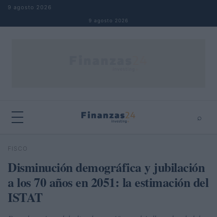
Saltar al contenido
9 agosto 2026
9 agosto 2026
⌕
×
⌕
FISCO
Buscar
Disminución demográfica y jubilación
a los 70 años en 2051: la estimación del
ISTAT