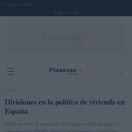
Saltar al contenido
8 agosto 2026
8 agosto 2026
⌕
×
⌕
NEWS
Buscar
Divisiones en la política de vivienda en
España
El debate sobre la regulación del alquiler en España genera
tensiones entre PSOE y Sumar, con propuestas y críticas que