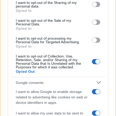
Sigue leyendo
not limited to your visit or usage behaviour. You may click to
I want to opt-out of the Sharing of my
personal data.
grant or deny consent to Google and its third-party tags to
Opted In
use your data for below specified purposes in below Google
NEWS
consent section.
I want to opt-out of the Sale of my
Personal Data.
Opted In
I want to opt-out of processing my
Personal Data for Targeted Advertising.
Opted In
I want to opt-out of Collection, Use,
Retention, Sale, and/or Sharing of my
Personal Data that Is Unrelated with the
Purposes for which it was collected.
Opted Out
Google consents
El Brent cae un 8.3% y arrastra a las materias primas
I want to allow Google to enable storage
Lucía Herrera · 7 Ago 2026
related to advertising like cookies on web or
device identifiers in apps.
NEWS
I want to allow my user data to be sent to