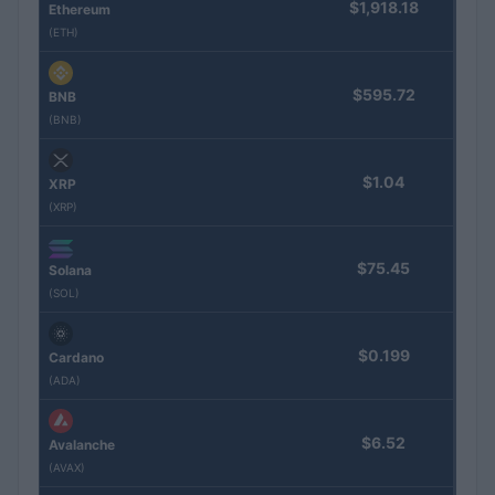
$1,918.18
Ethereum
(ETH)
$595.72
BNB
(BNB)
$1.04
XRP
(XRP)
$75.45
Solana
(SOL)
$0.199
Cardano
(ADA)
$6.52
Avalanche
(AVAX)