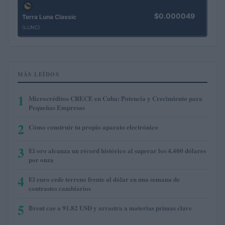
$0.000049
Terra Luna Classic
(LUNC)
MÁS LEÍDOS
1
Microcréditos CRECE en Cuba: Potencia y Crecimiento para
Pequeñas Empresas
2
Cómo construir tu propio aparato electrónico
3
El oro alcanza un récord histórico al superar los 4.400 dólares
por onza
4
El euro cede terreno frente al dólar en una semana de
contrastes cambiarios
5
Brent cae a 91.82 USD y arrastra a materias primas clave