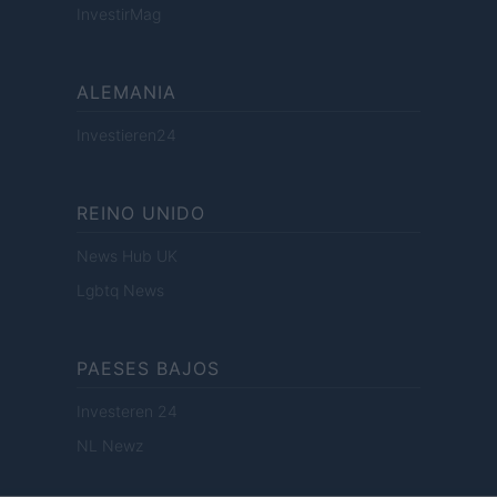
InvestirMag
ALEMANIA
Investieren24
REINO UNIDO
News Hub UK
Lgbtq News
PAESES BAJOS
Investeren 24
NL Newz