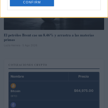
CONFIRM
El petróleo Brent cae un 8.46% y arrastra a las materias
primas
Lucía Herrera · 5 Ago 2026
COTIZACIONES CRYPTO
Nombre
Precio
$64,975.00
Bitcoin
(BTC)