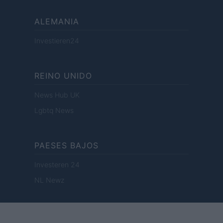
ALEMANIA
Investieren24
REINO UNIDO
News Hub UK
Lgbtq News
PAESES BAJOS
Investeren 24
NL Newz