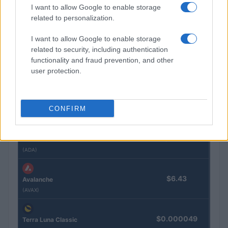
I want to allow Google to enable storage
$592.41
related to personalization.
BNB
(BNB)
I want to allow Google to enable storage
related to security, including authentication
$1.02
XRP
functionality and fraud prevention, and other
user protection.
(XRP)
$73.65
Solana
CONFIRM
(SOL)
$0.202
Cardano
(ADA)
$6.43
Avalanche
(AVAX)
$0.000049
Terra Luna Classic