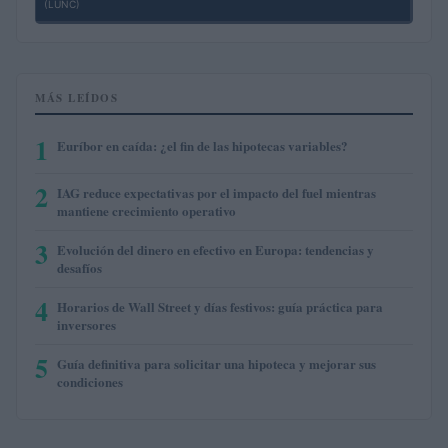
(LUNC)
MÁS LEÍDOS
1
Euríbor en caída: ¿el fin de las hipotecas variables?
2
IAG reduce expectativas por el impacto del fuel mientras
mantiene crecimiento operativo
3
Evolución del dinero en efectivo en Europa: tendencias y
desafíos
4
Horarios de Wall Street y días festivos: guía práctica para
inversores
5
Guía definitiva para solicitar una hipoteca y mejorar sus
condiciones