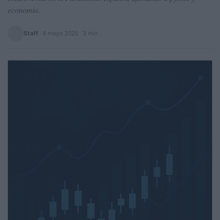
economía.
Staff
·
6 mayo 2025
· 3 min