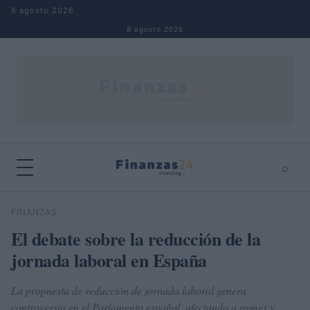
Saltar al contenido
8 agosto 2026
8 agosto 2026
⌕
×
⌕
FINANZAS
Buscar
El debate sobre la reducción de la
jornada laboral en España
La propuesta de reducción de jornada laboral genera
controversia en el Parlamento español, afectando a pymes y