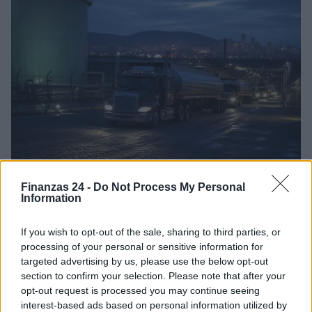
Cómo la crisis de refino está afectando los precios de la
Finanzas 24 -
Do Not Process My Personal
gasolina y el diésel
Information
Lucía Herrera · 7 Ago 2026
If you wish to opt-out of the sale, sharing to third parties, or
FINANZAS
processing of your personal or sensitive information for
targeted advertising by us, please use the below opt-out
section to confirm your selection. Please note that after your
opt-out request is processed you may continue seeing
interest-based ads based on personal information utilized by