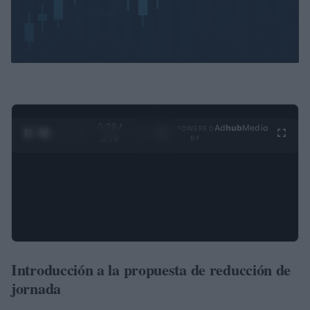
0:28 /
Ad
hub
Media
POWERED
1
/
4
3:19
BY
Introducción a la propuesta de reducción de
jornada