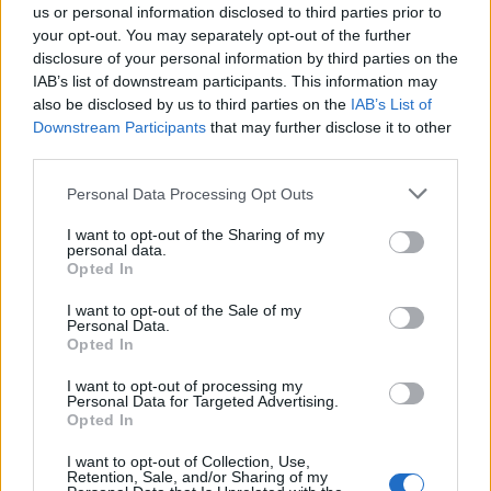
us or personal information disclosed to third parties prior to
your opt-out. You may separately opt-out of the further
disclosure of your personal information by third parties on the
IAB’s list of downstream participants. This information may
also be disclosed by us to third parties on the
IAB’s List of
Downstream Participants
that may further disclose it to other
third parties.
Please note that this website/app uses one or more Google
Intervención conjunta de Japón y EE.UU. para frenar la caída
Personal Data Processing Opt Outs
services and may gather and store information including but
del yen
not limited to your visit or usage behaviour. You may click to
I want to opt-out of the Sharing of my
Marta Ruiz · 7 Ago 2026
personal data.
grant or deny consent to Google and its third-party tags to
Opted In
use your data for below specified purposes in below Google
FINANZAS
consent section.
I want to opt-out of the Sale of my
Personal Data.
Opted In
I want to opt-out of processing my
Personal Data for Targeted Advertising.
Opted In
I want to opt-out of Collection, Use,
Retention, Sale, and/or Sharing of my