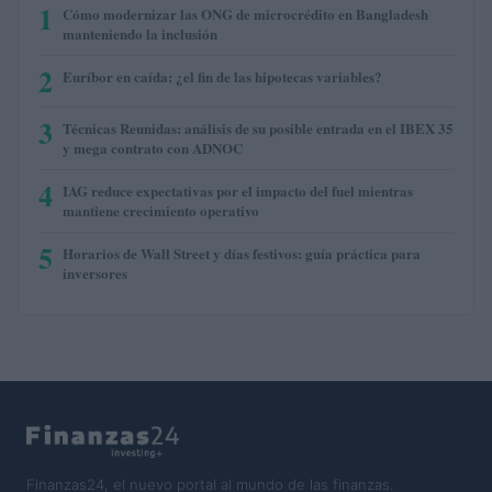
1
Cómo modernizar las ONG de microcrédito en Bangladesh
manteniendo la inclusión
2
Euríbor en caída: ¿el fin de las hipotecas variables?
3
Técnicas Reunidas: análisis de su posible entrada en el IBEX 35
y mega contrato con ADNOC
4
IAG reduce expectativas por el impacto del fuel mientras
mantiene crecimiento operativo
5
Horarios de Wall Street y días festivos: guía práctica para
inversores
Finanzas24, el nuevo portal al mundo de las finanzas.