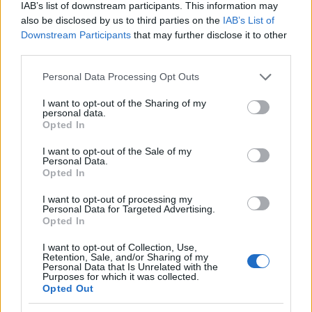
IAB’s list of downstream participants. This information may
also be disclosed by us to third parties on the
IAB’s List of
Downstream Participants
that may further disclose it to other
La Reserva Federal aprueba la adquisición de Webster Bank
third parties.
por parte de Banco Santander
Please note that this website/app uses one or more Google
Marta Ruiz · 5 Ago 2026
Personal Data Processing Opt Outs
services and may gather and store information including but
not limited to your visit or usage behaviour. You may click to
I want to opt-out of the Sharing of my
FINANZAS
personal data.
grant or deny consent to Google and its third-party tags to
Opted In
use your data for below specified purposes in below Google
consent section.
I want to opt-out of the Sale of my
Personal Data.
Opted In
I want to opt-out of processing my
Personal Data for Targeted Advertising.
Opted In
I want to opt-out of Collection, Use,
Retention, Sale, and/or Sharing of my
Personal Data that Is Unrelated with the
Purposes for which it was collected.
Opted Out
Guía completa sobre tarjetas cripto: fees, cashback y seguridad