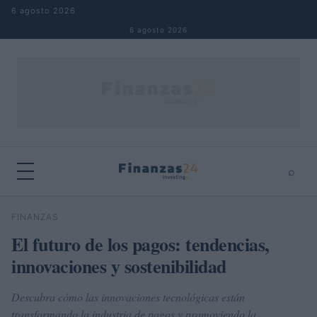
Saltar al contenido
6 agosto 2026
6 agosto 2026
⌕
×
⌕
FINANZAS
Buscar
El futuro de los pagos: tendencias,
innovaciones y sostenibilidad
Descubra cómo las innovaciones tecnológicas están
transformando la industria de pagos y promoviendo la