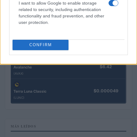
(XRP)
I want to allow Google to enable storage
related to security, including authentication
functionality and fraud prevention, and other
$73.33
Solana
user protection.
(SOL)
$0.189
Cardano
CONFIRM
(ADA)
$6.42
Avalanche
(AVAX)
$0.000049
Terra Luna Classic
(LUNC)
MÁS LEÍDOS