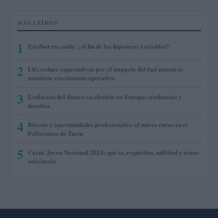
MÁS LEÍDOS
1
Euríbor en caída: ¿el fin de las hipotecas variables?
2
IAG reduce expectativas por el impacto del fuel mientras
mantiene crecimiento operativo
3
Evolución del dinero en efectivo en Europa: tendencias y
desafíos
4
Bitcoin y oportunidades profesionales: el nuevo curso en el
Politécnico de Turín
5
Carné Joven Nacional 2024: qué es, requisitos, utilidad y cómo
solicitarlo