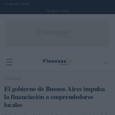
Saltar al contenido
10 agosto 2026
10 agosto 2026
⌕
×
⌕
FINANZAS
Buscar
El gobierno de Buenos Aires impulsa
la financiación a emprendedores
locales