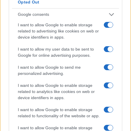
Opted Out
Google consents
I want to allow Google to enable storage
related to advertising like cookies on web or
Cómo la crisis de refino está afectando los precios de la
device identifiers in apps.
gasolina y el diésel
I want to allow my user data to be sent to
Lucía Herrera · 7 Ago 2026
Google for online advertising purposes.
FINANZAS
I want to allow Google to send me
personalized advertising.
I want to allow Google to enable storage
related to analytics like cookies on web or
device identifiers in apps.
I want to allow Google to enable storage
related to functionality of the website or app.
I want to allow Google to enable storage