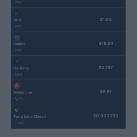
(BNB)
$1.04
XRP
(XRP)
$76.84
Solana
(SOL)
$0.197
Cardano
(ADA)
$6.51
Avalanche
(AVAX)
$0.000050
Terra Luna Classic
(LUNC)