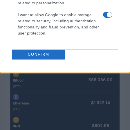
related to personalization.
Intervención conjunta de Japón y EE.UU. para frenar la caída
I want to allow Google to enable storage
del yen
related to security, including authentication
Marta Ruiz · 7 Ago 2026
functionality and fraud prevention, and other
user protection.
COTIZACIONES CRYPTO
CONFIRM
Nombre
Precio
$65,086.00
Bitcoin
(BTC)
$1,922.14
Ethereum
(ETH)
$602.95
BNB