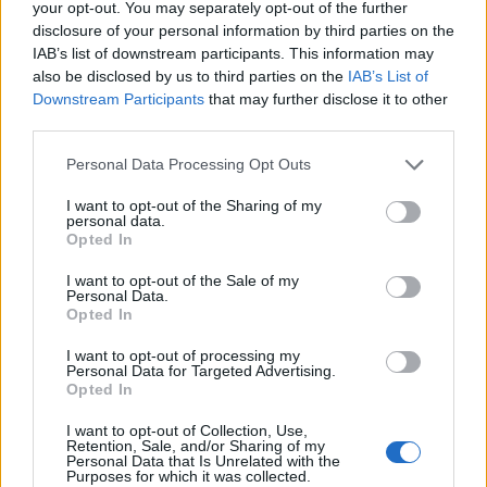
your opt-out. You may separately opt-out of the further
disclosure of your personal information by third parties on the
IAB’s list of downstream participants. This information may
also be disclosed by us to third parties on the
IAB’s List of
Downstream Participants
that may further disclose it to other
third parties.
Please note that this website/app uses one or more Google
Personal Data Processing Opt Outs
services and may gather and store information including but
not limited to your visit or usage behaviour. You may click to
I want to opt-out of the Sharing of my
personal data.
grant or deny consent to Google and its third-party tags to
Opted In
Identifica y elimina suscripciones, fees y compras impulsivas
use your data for below specified purposes in below Google
consent section.
Marta Ruiz · 8 Ago 2026
I want to opt-out of the Sale of my
Personal Data.
Opted In
FINANZAS
I want to opt-out of processing my
Personal Data for Targeted Advertising.
Opted In
I want to opt-out of Collection, Use,
Retention, Sale, and/or Sharing of my
Personal Data that Is Unrelated with the
Purposes for which it was collected.