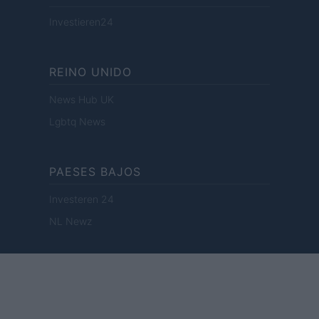
Investieren24
REINO UNIDO
News Hub UK
Lgbtq News
PAESES BAJOS
Investeren 24
NL Newz