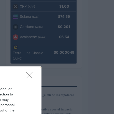
XRP
$1.03
(XRP)
Solana
$74.59
(SOL)
Cardano
$0.201
(ADA)
Avalanche
$6.54
(AVAX)
$0.000049
Terra Luna Classic
(LUNC)
MÁS LEÍDOS
sonal or
1
ection to
Euríbor en caída: ¿el fin de las hipotecas
variables?
ou may
 personal
2
IAG reduce expectativas por el impacto
out of the
del fuel mientras mantiene crecimiento