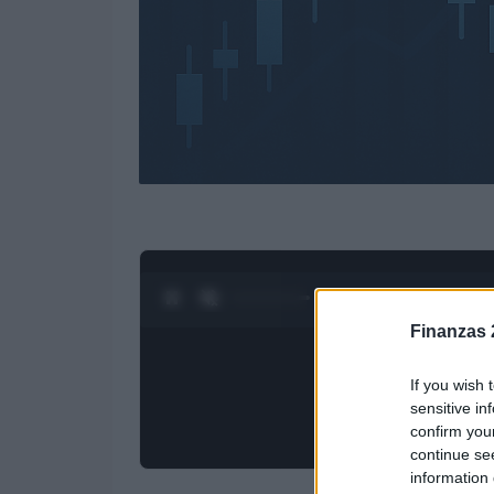
0:28 / 4:27
1
/
4
Finanzas 
If you wish 
sensitive in
confirm you
continue se
information 