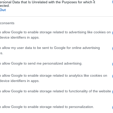
ersonal Data that Is Unrelated with the Purposes for which it
lected.
l interés inicial podría haber sido considerable. La
Out
dado que BBVA ha lanzado una opa hostil sobre Banco
erno evalúe y decida sobre nuevas condiciones
consents
s Mercados y la Competencia (CNMC).
o allow Google to enable storage related to advertising like cookies on
evice identifiers in apps.
o allow my user data to be sent to Google for online advertising
s.
to allow Google to send me personalized advertising.
o allow Google to enable storage related to analytics like cookies on
evice identifiers in apps.
o allow Google to enable storage related to functionality of the website
o allow Google to enable storage related to personalization.