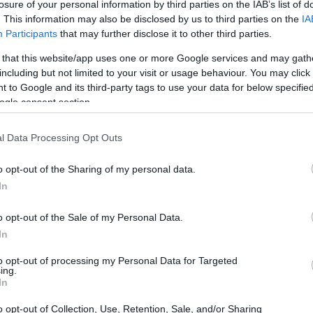
losure of your personal information by third parties on the IAB’s list of
s sobre el IBEX 35 anticipan una ligera caída del
. This information may also be disclosed by us to third parties on the
IA
a en la respuesta del Banco Sabadell, que ha recibido
Participants
that may further disclose it to other third parties.
de su filial británica, TSB. Este movimiento se
 that this website/app uses one or more Google services and may gath
n y el Eurostoxx50 también enfrentan recortes
including but not limited to your visit or usage behaviour. You may click 
 to Google and its third-party tags to use your data for below specifi
ogle consent section.
ante el interés por TSB
l Data Processing Opt Outs
bido «indicaciones de interés preliminares y no
o opt-out of the Sharing of my personal data.
In
u filial TSB. Esta información fue comunicada a la
(CNMV), lo que añade un nivel de transparencia al
o opt-out of the Sale of my Personal Data.
ú, ha asegurado que evaluará cualquier oferta
In
alquier transacción deberá cumplir con las
to opt-out of processing my Personal Data for Targeted
ing.
In
ndo documentos relacionados con esta posible venta
o opt-out of Collection, Use, Retention, Sale, and/or Sharing