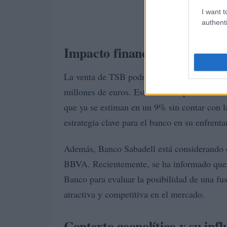
I want t
authenti
Impacto financiero de la posi
La venta de TSB podría proporcionar a Banc
millones de euros. Estos fondos podrían ser 
que ya se estiman en un 9% sin contar con l
estrategia clave para el banco en su enfren
Además, Banco Sabadell está considerando otr
BBVA. Recientemente, se ha informado que h
Banco para evaluar la posibilidad de una fus
atractiva y competitiva en el mercado.
Contexto geopolítico y su inf