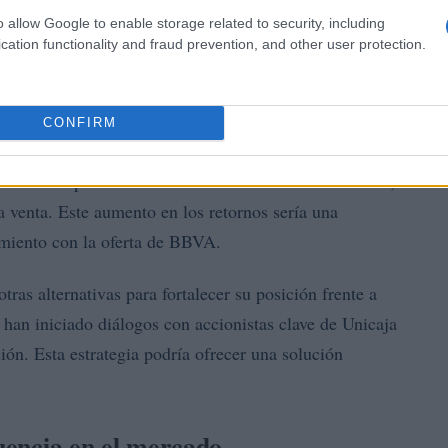
o allow Google to enable storage related to security, including
cation functionality and fraud prevention, and other user protection.
ble venta de TSB
CONFIRM
o Sabadell ingresos que oscilan entre 2.000 y 2.300
utilizados para aumentar los retornos a los accionistas,
a venta. Este aumento en los retornos sería una
tamiento con la oferta de BBVA.
as alternativas para fortalecer su posición frente a
an iniciado diálogos con accionistas clave de Unicaja
ión. Esta estrategia podría ofrecer una solución
luencia en el mercado