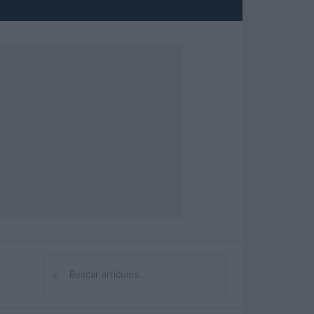
⌕
Buscar