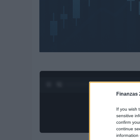
0:28 / 3:55
1
/
4
Finanzas 
If you wish 
sensitive in
confirm you
continue se
information 