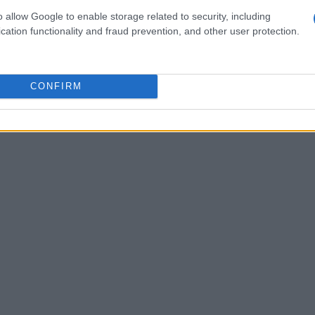
a, la participación de votantes ha sido
o allow Google to enable storage related to security, including
cation functionality and fraud prevention, and other user protection.
arte a la percepción de que las elecciones son más
CONFIRM