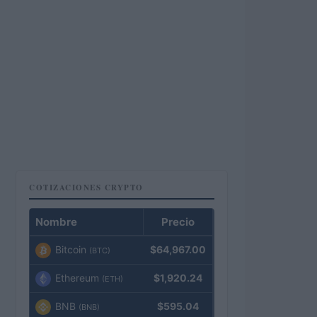
COTIZACIONES CRYPTO
Nombre
Precio
Bitcoin
$64,967.00
(BTC)
Ethereum
$1,920.24
(ETH)
BNB
$595.04
(BNB)