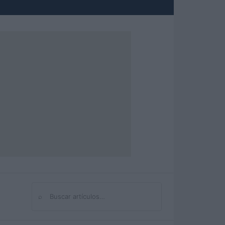
⌕
Buscar