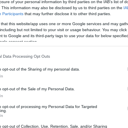
losure of your personal information by third parties on the IAB’s list of
nnecticut se ha convertido en un tema crucial en el
. This information may also be disclosed by us to third parties on the
IA
ciación política. Este programa no solo busca
Participants
that may further disclose it to other third parties.
, sino que también se enfrenta a la resistencia de
 that this website/app uses one or more Google services and may gath
 socavarlo. La lucha por la implementación y la
including but not limited to your visit or usage behaviour. You may click 
 to Google and its third-party tags to use your data for below specifi
os desafíos que enfrenta la democracia en un mundo
ogle consent section.
 en la política.
l Data Processing Opt Outs
o opt-out of the Sharing of my personal data.
In
o opt-out of the Sale of my Personal Data.
In
to opt-out of processing my Personal Data for Targeted
ing.
In
o opt-out of Collection, Use, Retention, Sale, and/or Sharing