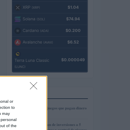
XRP
$1.04
(XRP)
Solana
$74.94
(SOL)
Cardano
$0.200
(ADA)
Avalanche
$6.52
(AVAX)
$0.000049
Terra Luna Classic
(LUNC)
MÁS LEÍDOS
sonal or
1
ection to
6 aplicaciones de juegos que pagan dinero
real
ou may
 personal
2
Cómo crear un plan de inversiones a 5
out of the
años con metas claras y control de riesgos