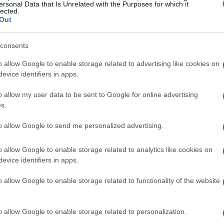
ersonal Data that Is Unrelated with the Purposes for which it
lected.
Out
consents
ciones Ciudadanas?
o allow Google to enable storage related to advertising like cookies on
evice identifiers in apps.
 iniciativa que tiene como objetivo principal
oceso electoral, garantizando que todos los votantes
o allow my user data to be sent to Google for online advertising
s.
 influenciados por grandes donaciones de campaña. Este
 creciente preocupación por el impacto que tienen los
to allow Google to send me personalized advertising.
anciar a los candidatos con fondos públicos, se busca
o allow Google to enable storage related to analytics like cookies on
e las voces de los ciudadanos sean escuchadas.
evice identifiers in apps.
o allow Google to enable storage related to functionality of the website
onsigo múltiples beneficios. Uno de los más
o allow Google to enable storage related to personalization.
electoral. Las estadísticas indican que en las