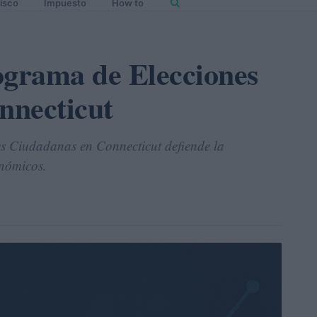
isco
Impuesto
How to
ograma de Elecciones
nnecticut
s Ciudadanas en Connecticut defiende la
onómicos.