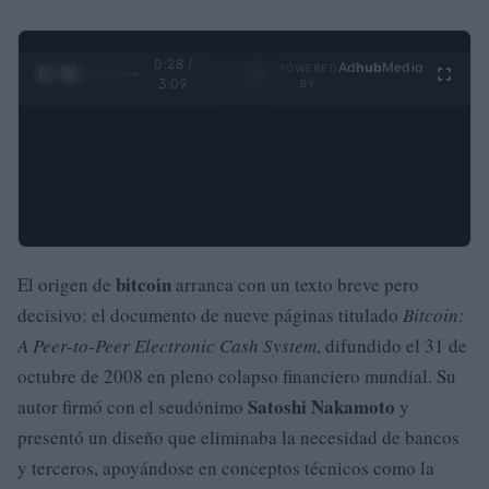
0:29 /
Ad
hub
Media
POWERED
1
/
4
3:09
BY
bitcoin
El origen de
arranca con un texto breve pero
decisivo: el documento de nueve páginas titulado
Bitcoin:
A Peer-to-Peer Electronic Cash System
, difundido el 31 de
octubre de 2008 en pleno colapso financiero mundial. Su
Satoshi Nakamoto
autor firmó con el seudónimo
y
presentó un diseño que eliminaba la necesidad de bancos
y terceros, apoyándose en conceptos técnicos como la