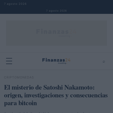
Saltar al contenido
7 agosto 2026
7 agosto 2026
⌕
×
⌕
CRIPTOMONEDAS
Buscar
El misterio de Satoshi Nakamoto:
origen, investigaciones y consecuencias
para bitcoin