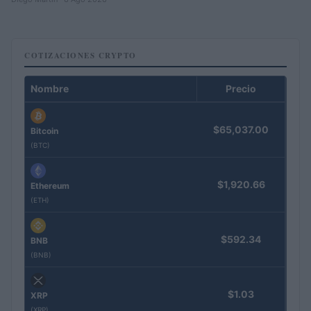
COTIZACIONES CRYPTO
Nombre
Precio
$65,037.00
Bitcoin
(BTC)
$1,920.66
Ethereum
(ETH)
$592.34
BNB
(BNB)
$1.03
XRP
(XRP)