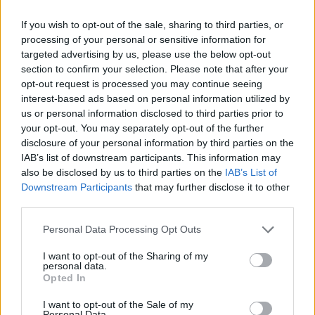
Luca Bellini procede de las cocinas de Turín:
If you wish to opt-out of the sale, sharing to third parties, or
tras una decisión tomada ante el mercado de
processing of your personal or sensitive information for
Porta Palazzo dejó la brigada para dedicarse
targeted advertising by us, please use the below opt-out
al periodismo gastronómico. En la redacción
section to confirm your selection. Please note that after your
defiende recetas reinterpretadas en clave
opt-out request is processed you may continue seeing
contemporánea, firma investigaciones sobre
interest-based ads based on personal information utilized by
mercados de barrio y conserva la colección de
us or personal information disclosed to third parties prior to
recetarios de su abuela.
your opt-out. You may separately opt-out of the further
disclosure of your personal information by third parties on the
IAB’s list of downstream participants. This information may
also be disclosed by us to third parties on the
IAB’s List of
Downstream Participants
that may further disclose it to other
third parties.
Please note that this website/app uses one or more Google
Personal Data Processing Opt Outs
services and may gather and store information including but
not limited to your visit or usage behaviour. You may click to
I want to opt-out of the Sharing of my
personal data.
grant or deny consent to Google and its third-party tags to
Opted In
use your data for below specified purposes in below Google
consent section.
I want to opt-out of the Sale of my
Personal Data.