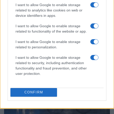
I want to allow Google to enable storage
related to analytics like cookies on web or
device identifiers in apps.
I want to allow Google to enable storage
Edgar Gilberto Fabris Contreras capturado por fraude de 621
related to functionality of the website or app.
mil dólares en inversiones digitales
I want to allow Google to enable storage
Diego Martín · 7 Ago 2026
related to personalization.
CRIPTOMONEDAS
I want to allow Google to enable storage
related to security, including authentication
functionality and fraud prevention, and other
user protection.
CONFIRM