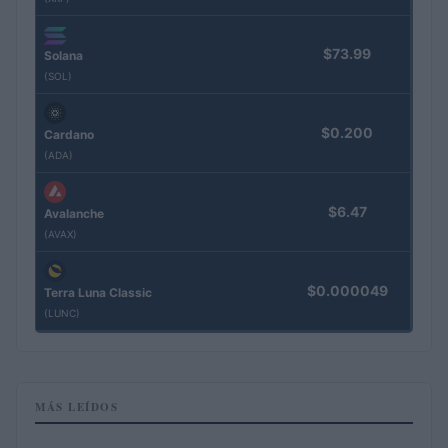
$73.99
Solana
(SOL)
$0.200
Cardano
(ADA)
$6.47
Avalanche
(AVAX)
$0.000049
Terra Luna Classic
(LUNC)
MÁS LEÍDOS