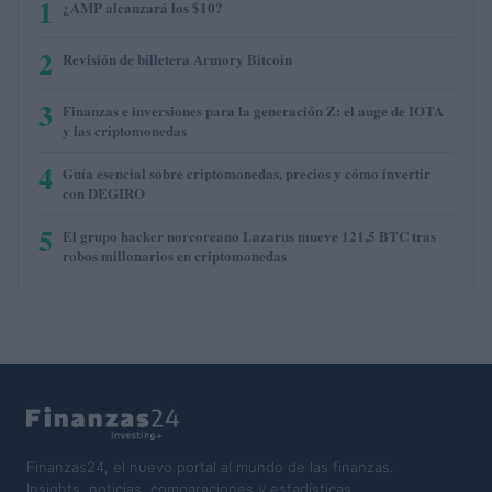
1
¿AMP alcanzará los $10?
2
Revisión de billetera Armory Bitcoin
3
Finanzas e inversiones para la generación Z: el auge de IOTA
y las criptomonedas
4
Guía esencial sobre criptomonedas, precios y cómo invertir
con DEGIRO
5
El grupo hacker norcoreano Lazarus mueve 121,5 BTC tras
robos millonarios en criptomonedas
Finanzas24, el nuevo portal al mundo de las finanzas.
Insights, noticias, comparaciones y estadísticas.