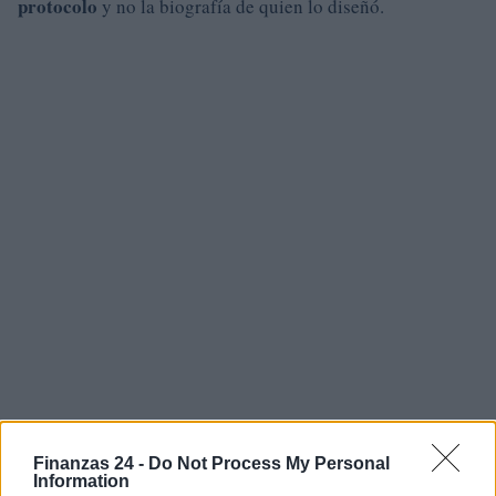
protocolo
y no la biografía de quien lo diseñó.
Finanzas 24 -
Do Not Process My Personal
AUTOR
Information
Luca Bellini