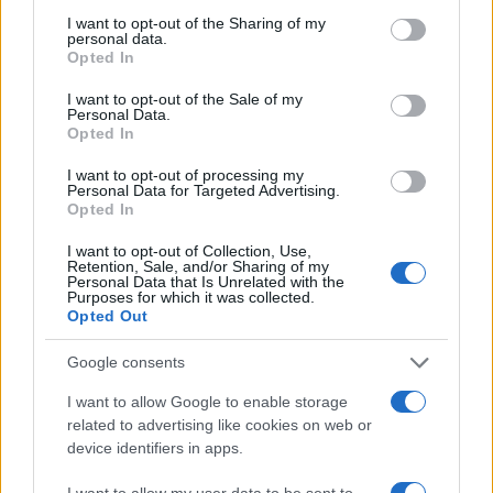
not limited to your visit or usage behaviour. You may click to
I want to opt-out of the Sharing of my
personal data.
grant or deny consent to Google and its third-party tags to
Opted In
use your data for below specified purposes in below Google
consent section.
I want to opt-out of the Sale of my
Personal Data.
Opted In
I want to opt-out of processing my
Personal Data for Targeted Advertising.
Opted In
I want to opt-out of Collection, Use,
Retention, Sale, and/or Sharing of my
La Reserva Federal aprueba la adquisición de Webster Bank
Personal Data that Is Unrelated with the
Purposes for which it was collected.
por parte de Banco Santander
Opted Out
Marta Ruiz · 5 Ago 2026
Google consents
FINANZAS
I want to allow Google to enable storage
related to advertising like cookies on web or
device identifiers in apps.
I want to allow my user data to be sent to