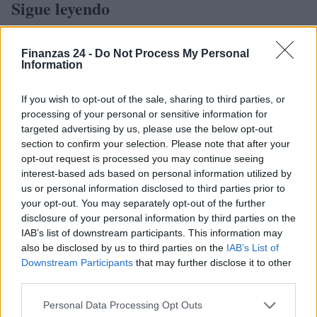
Sigue leyendo
FINANZAS
Finanzas 24 -
Do Not Process My Personal
Information
If you wish to opt-out of the sale, sharing to third parties, or
processing of your personal or sensitive information for
targeted advertising by us, please use the below opt-out
section to confirm your selection. Please note that after your
opt-out request is processed you may continue seeing
interest-based ads based on personal information utilized by
us or personal information disclosed to third parties prior to
your opt-out. You may separately opt-out of the further
disclosure of your personal information by third parties on the
IAB’s list of downstream participants. This information may
El empresario José Elías analiza el mercado inmobiliario y sus
also be disclosed by us to third parties on the
IAB’s List of
consecuencias en la jubilación
Downstream Participants
that may further disclose it to other
Marta Ruiz · 5 Ago 2026
third parties.
Please note that this website/app uses one or more Google
FINANZAS
Personal Data Processing Opt Outs
services and may gather and store information including but