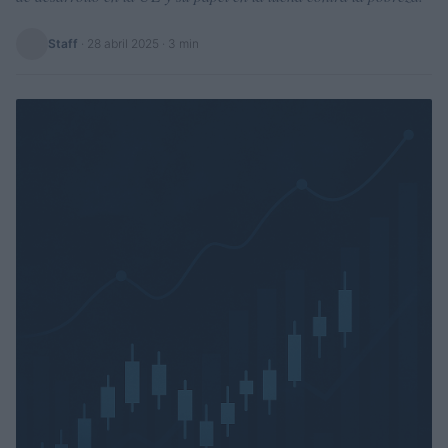
Staff
·
28 abril 2025
· 3 min