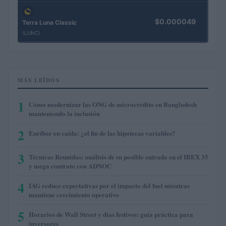
$0.000049
Terra Luna Classic
(LUNC)
MÁS LEÍDOS
1
Cómo modernizar las ONG de microcrédito en Bangladesh
manteniendo la inclusión
2
Euríbor en caída: ¿el fin de las hipotecas variables?
3
Técnicas Reunidas: análisis de su posible entrada en el IBEX 35
y mega contrato con ADNOC
4
IAG reduce expectativas por el impacto del fuel mientras
mantiene crecimiento operativo
5
Horarios de Wall Street y días festivos: guía práctica para
inversores