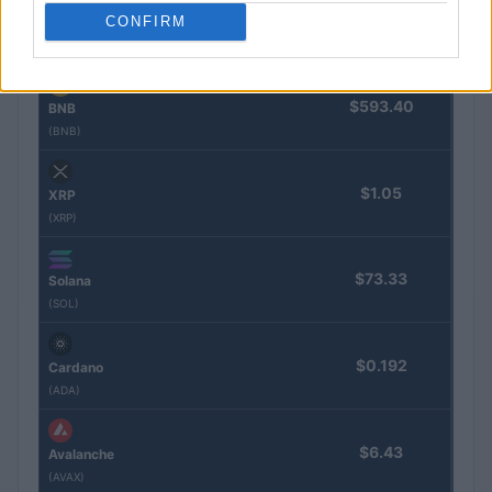
$1,902.77
CONFIRM
Ethereum
(ETH)
$593.40
BNB
(BNB)
$1.05
XRP
(XRP)
$73.33
Solana
(SOL)
$0.192
Cardano
(ADA)
$6.43
Avalanche
(AVAX)