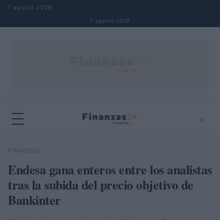
Saltar al contenido
7 agosto 2026
7 agosto 2026
⌕
×
⌕
FINANZAS
Buscar
Endesa gana enteros entre los analistas
tras la subida del precio objetivo de
Bankinter