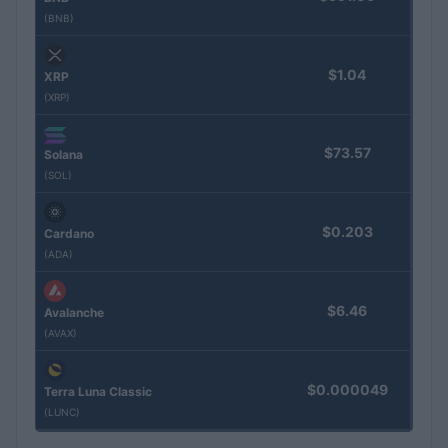
(BNB)
$1.04
XRP
(XRP)
$73.57
Solana
(SOL)
$0.203
Cardano
(ADA)
$6.46
Avalanche
(AVAX)
$0.000049
Terra Luna Classic
(LUNC)