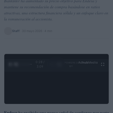
Bankinter ha aumentado su precio objetivo para Endesa y
mantiene su recomendación de compra basándose en ratios
atractivas, una estructura financiera sólida y un enfoque claro en
la remuneración al accionista.
Staff
·
30 mayo 2026
· 4 min
0:28 /
Ad
hub
Media
POWERED
1
/
4
3:09
BY
Endesa
ha recibido una nueva señal de confianza por parte