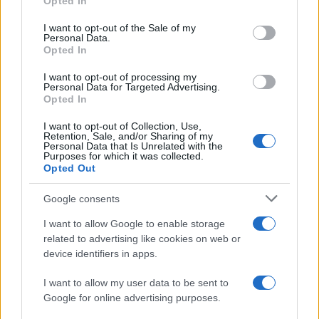
Opted In
use your data for below specified purposes in below Google
consent section.
I want to opt-out of the Sale of my
Personal Data.
Opted In
I want to opt-out of processing my
Personal Data for Targeted Advertising.
Opted In
I want to opt-out of Collection, Use,
Retention, Sale, and/or Sharing of my
Personal Data that Is Unrelated with the
Purposes for which it was collected.
Opted Out
Cómo la inteligencia artificial transforma la gestión financiera
personal
Google consents
Marta Ruiz · 7 Ago 2026
I want to allow Google to enable storage
FINANZAS
related to advertising like cookies on web or
device identifiers in apps.
I want to allow my user data to be sent to
Google for online advertising purposes.