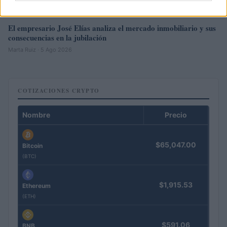
El empresario José Elías analiza el mercado inmobiliario y sus
consecuencias en la jubilación
Marta Ruiz · 5 Ago 2026
COTIZACIONES CRYPTO
Nombre
Precio
$65,047.00
Bitcoin
(BTC)
$1,915.53
Ethereum
(ETH)
$591.06
BNB