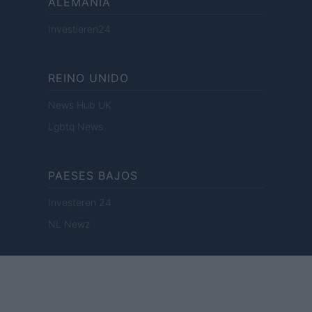
ALEMANIA
Investieren24
REINO UNIDO
News Hub UK
Lgbtq News
PAESES BAJOS
Investeren 24
NL Newz