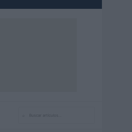
⌕
Buscar