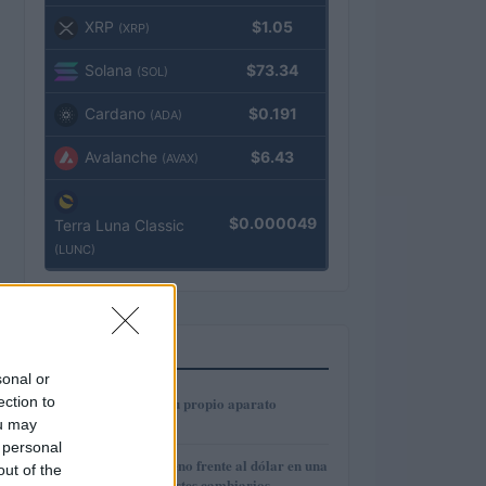
XRP
$1.05
(XRP)
Solana
$73.34
(SOL)
Cardano
$0.191
(ADA)
Avalanche
$6.43
(AVAX)
$0.000049
Terra Luna Classic
(LUNC)
MÁS LEÍDOS
sonal or
1
ection to
Cómo construir tu propio aparato
electrónico
ou may
 personal
2
El euro cede terreno frente al dólar en una
out of the
semana de contrastes cambiarios