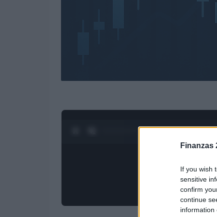
0:27 / 3:55
1
/
4
Finanzas 
If you wish 
sensitive in
confirm you
continue se
information 