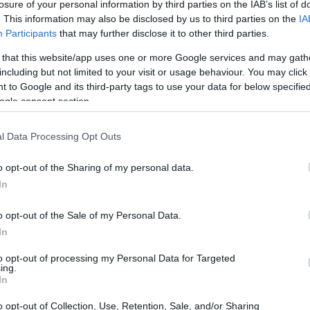
losure of your personal information by third parties on the IAB’s list of
, es normal sentirse abrumado por la incertidumbre
. This information may also be disclosed by us to third parties on the
IA
uestas. Si te encuentras en esta situación, puede que
Participants
that may further disclose it to other third parties.
 de pagar a plazos una sentencia judicial en España. La
 that this website/app uses one or more Google services and may gath
de varios factores, incluidos el tipo de deuda, la
including but not limited to your visit or usage behaviour. You may click 
 to Google and its third-party tags to use your data for below specifi
dor. En este artículo, exploraremos cómo funciona el
ogle consent section.
as judiciales y qué pasos puedes seguir para gestionarlo
l Data Processing Opt Outs
o opt-out of the Sharing of my personal data.
In
o opt-out of the Sale of my Personal Data.
In
to opt-out of processing my Personal Data for Targeted
ing.
In
o opt-out of Collection, Use, Retention, Sale, and/or Sharing