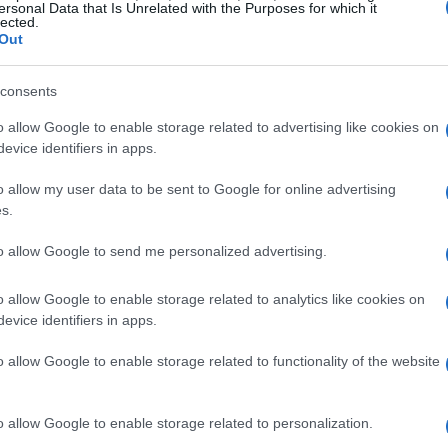
ersonal Data that Is Unrelated with the Purposes for which it
lected.
Out
consents
o allow Google to enable storage related to advertising like cookies on
evice identifiers in apps.
al diseñado para reclamar deudas de forma rápida y
o allow my user data to be sent to Google for online advertising
s.
 que no superan los 250.000 euros y permite al
un juicio completo. Este proceso es especialmente útil
to allow Google to send me personalized advertising.
 manera eficiente. Si el deudor no paga tras la
o allow Google to enable storage related to analytics like cookies on
 embargo, lo que lleva a la necesidad de considerar
evice identifiers in apps.
es complicaciones legales.
o allow Google to enable storage related to functionality of the website
s una sentencia judicial
o allow Google to enable storage related to personalization.