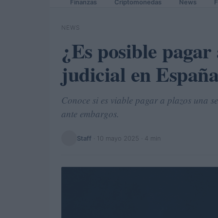
Finanzas
Criptomonedas
News
F
NEWS
¿Es posible pagar 
judicial en Españ
Conoce si es viable pagar a plazos una s
ante embargos.
Staff
·
10 mayo 2025
· 4 min