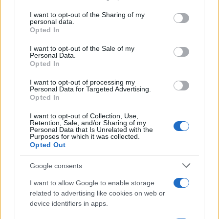
services and may gather and store information including but
not limited to your visit or usage behaviour. You may click to
I want to opt-out of the Sharing of my
personal data.
grant or deny consent to Google and its third-party tags to
Opted In
use your data for below specified purposes in below Google
consent section.
I want to opt-out of the Sale of my
Personal Data.
Opted In
I want to opt-out of processing my
Personal Data for Targeted Advertising.
Opted In
I want to opt-out of Collection, Use,
Retention, Sale, and/or Sharing of my
Personal Data that Is Unrelated with the
La Reserva Federal aprueba la adquisición de Webster Bank
Purposes for which it was collected.
por parte de Banco Santander
Opted Out
Marta Ruiz · 5 Ago 2026
Google consents
FINANZAS
I want to allow Google to enable storage
related to advertising like cookies on web or
device identifiers in apps.