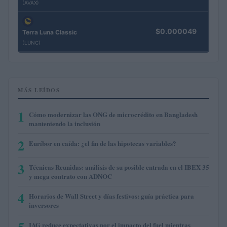
(AVAX)
$0.000049
Terra Luna Classic
(LUNC)
MÁS LEÍDOS
1
Cómo modernizar las ONG de microcrédito en Bangladesh
manteniendo la inclusión
2
Euríbor en caída: ¿el fin de las hipotecas variables?
3
Técnicas Reunidas: análisis de su posible entrada en el IBEX 35
y mega contrato con ADNOC
4
Horarios de Wall Street y días festivos: guía práctica para
inversores
5
IAG reduce expectativas por el impacto del fuel mientras