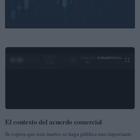
0:28 /
Ad
hub
Media
POWERED
1
/
4
3:19
BY
El contexto del acuerdo comercial
Se espera que este martes se haga pública una importante