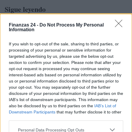
Sigue leyendo
FINANZAS
Finanzas 24 -
Do Not Process My Personal
Information
If you wish to opt-out of the sale, sharing to third parties, or
processing of your personal or sensitive information for
targeted advertising by us, please use the below opt-out
section to confirm your selection. Please note that after your
opt-out request is processed you may continue seeing
interest-based ads based on personal information utilized by
us or personal information disclosed to third parties prior to
your opt-out. You may separately opt-out of the further
disclosure of your personal information by third parties on the
IAB’s list of downstream participants. This information may
El empresario José Elías analiza el mercado inmobiliario y sus
also be disclosed by us to third parties on the
IAB’s List of
consecuencias en la jubilación
Downstream Participants
that may further disclose it to other
third parties.
Marta Ruiz · 5 Ago 2026
Please note that this website/app uses one or more Google
Personal Data Processing Opt Outs
FINANZAS