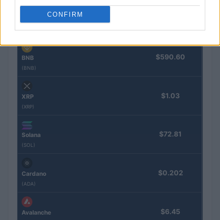
CONFIRM
$1,906.28
Ethereum
(ETH)
$590.60
BNB
(BNB)
$1.03
XRP
(XRP)
$72.81
Solana
(SOL)
$0.202
Cardano
(ADA)
$6.45
Avalanche