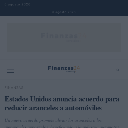
Saltar al contenido
6 agosto 2026
6 agosto 2026
⌕
×
⌕
FINANZAS
Buscar
Estados Unidos anuncia acuerdo para
reducir aranceles a automóviles
Un nuevo acuerdo promete aliviar los aranceles a los
automóviles importados, beneficiando a la industria automotriz