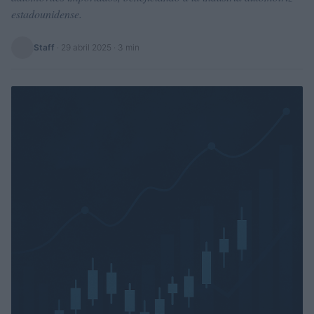
estadounidense.
Staff
·
29 abril 2025
· 3 min