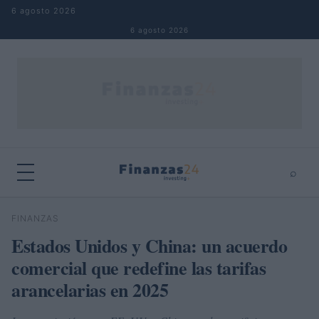
Saltar al contenido
6 agosto 2026
6 agosto 2026
⌕
×
⌕
FINANZAS
Buscar
Estados Unidos y China: un acuerdo
comercial que redefine las tarifas
arancelarias en 2025