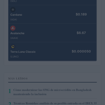
(SOL)
$0.189
Cardano
(ADA)
$6.67
Avalanche
(AVAX)
$0.000050
Terra Luna Classic
(LUNC)
MÁS LEÍDOS
1
Cómo modernizar las ONG de microcrédito en Bangladesh
manteniendo la inclusión
2
Técnicas Reunidas: análisis de su posible entrada en el IBEX 35