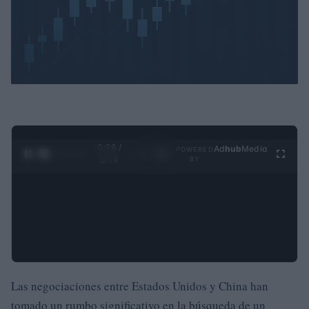
0:29 /
Ad
hub
Media
POWERED
1
/
4
3:19
BY
Las negociaciones entre Estados Unidos y China han
tomado un rumbo significativo en la búsqueda de un