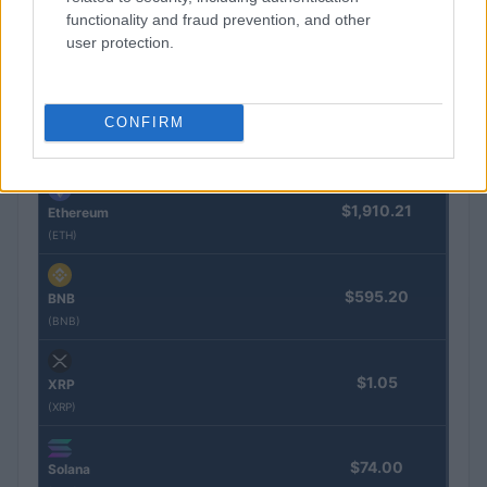
COTIZACIONES CRYPTO
functionality and fraud prevention, and other
user protection.
Nombre
Precio
CONFIRM
$64,821.00
Bitcoin
(BTC)
$1,910.21
Ethereum
(ETH)
$595.20
BNB
(BNB)
$1.05
XRP
(XRP)
$74.00
Solana