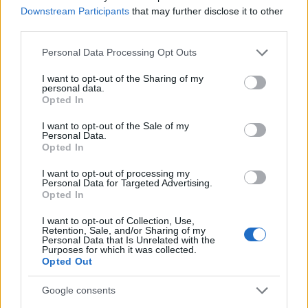
Downstream Participants
that may further disclose it to other
third parties.
El empresario José Elías analiza el mercado inmobiliario y sus
Please note that this website/app uses one or more Google
Personal Data Processing Opt Outs
consecuencias en la jubilación
services and may gather and store information including but
Marta Ruiz · 5 Ago 2026
not limited to your visit or usage behaviour. You may click to
I want to opt-out of the Sharing of my
personal data.
grant or deny consent to Google and its third-party tags to
Opted In
use your data for below specified purposes in below Google
FINANZAS
consent section.
I want to opt-out of the Sale of my
Personal Data.
Opted In
I want to opt-out of processing my
Personal Data for Targeted Advertising.
Opted In
I want to opt-out of Collection, Use,
Retention, Sale, and/or Sharing of my
Personal Data that Is Unrelated with the
Purposes for which it was collected.
Opted Out
Google consents
La Reserva Federal aprueba la adquisición de Webster Bank