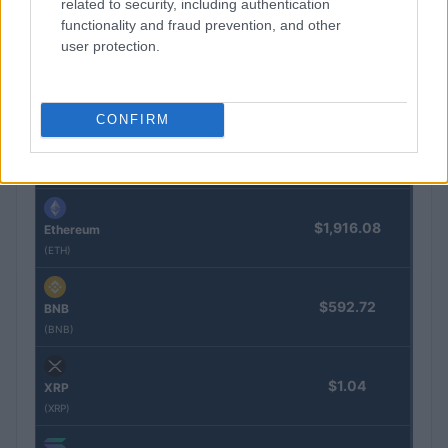
related to security, including authentication
functionality and fraud prevention, and other
COTIZACIONES CRYPTO
user protection.
Nombre
Precio
CONFIRM
$64,961.00
Bitcoin
(BTC)
$1,916.08
Ethereum
(ETH)
$592.72
BNB
(BNB)
$1.04
XRP
(XRP)