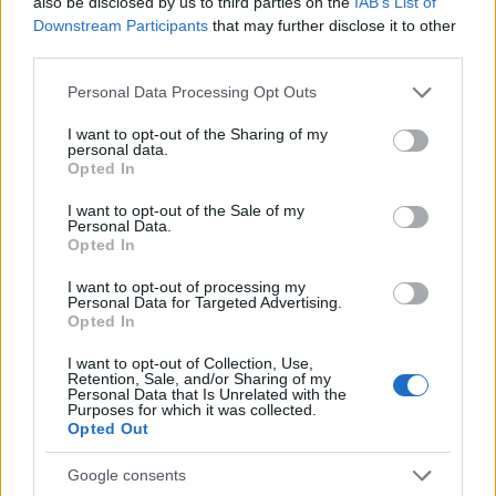
also be disclosed by us to third parties on the
IAB’s List of
Downstream Participants
that may further disclose it to other
third parties.
Please note that this website/app uses one or more Google
Personal Data Processing Opt Outs
services and may gather and store information including but
El Brent cae un 8.3% y arrastra a las materias primas
not limited to your visit or usage behaviour. You may click to
I want to opt-out of the Sharing of my
personal data.
grant or deny consent to Google and its third-party tags to
Lucía Herrera · 7 Ago 2026
Opted In
use your data for below specified purposes in below Google
consent section.
I want to opt-out of the Sale of my
NEWS
Personal Data.
Opted In
I want to opt-out of processing my
Personal Data for Targeted Advertising.
Opted In
I want to opt-out of Collection, Use,
Retention, Sale, and/or Sharing of my
Personal Data that Is Unrelated with the
Purposes for which it was collected.
Opted Out
Google consents