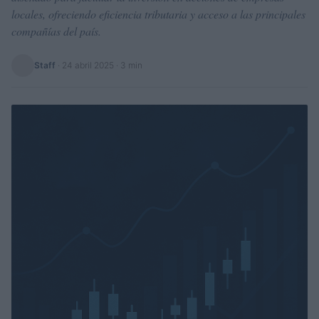
locales, ofreciendo eficiencia tributaria y acceso a las principales
compañías del país.
Staff
·
24 abril 2025
· 3 min