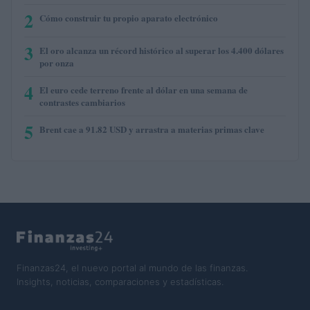
2
Cómo construir tu propio aparato electrónico
3
El oro alcanza un récord histórico al superar los 4.400 dólares
por onza
4
El euro cede terreno frente al dólar en una semana de
contrastes cambiarios
5
Brent cae a 91.82 USD y arrastra a materias primas clave
Finanzas24, el nuevo portal al mundo de las finanzas.
Insights, noticias, comparaciones y estadísticas.