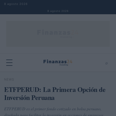
Saltar al contenido
8 agosto 2026
8 agosto 2026
⌕
×
⌕
NEWS
Buscar
ETFPERUD: La Primera Opción de
Inversión Peruana
ETFPERUD es el primer fondo cotizado en bolsa peruano,
diseñado para facilitar la inversión en acciones de empresas