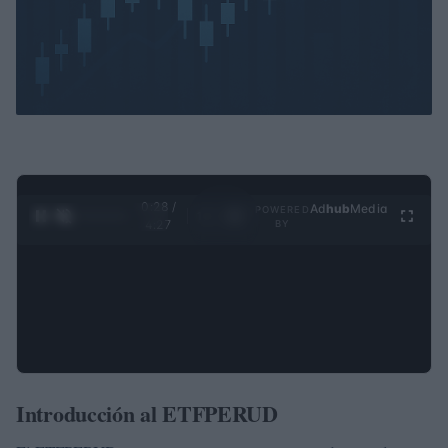
0:29 /
Ad
hub
Media
POWERED
1
/
4
4:27
BY
Introducción al ETFPERUD