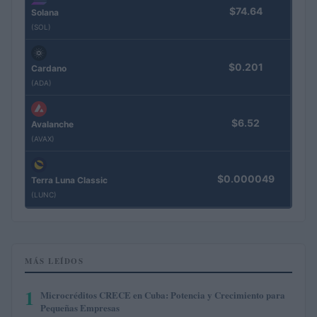
$74.64
Solana
(SOL)
$0.201
Cardano
(ADA)
$6.52
Avalanche
(AVAX)
$0.000049
Terra Luna Classic
(LUNC)
MÁS LEÍDOS
1
Microcréditos CRECE en Cuba: Potencia y Crecimiento para
Pequeñas Empresas