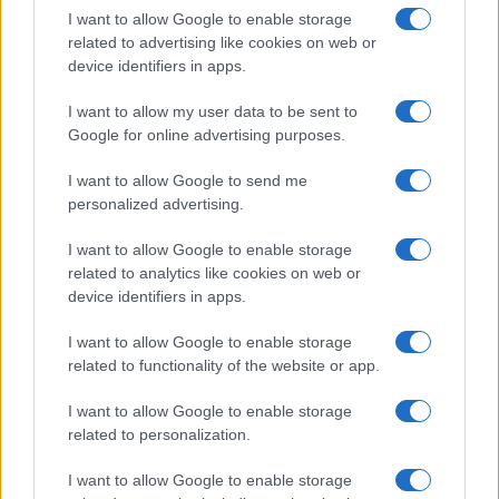
I want to allow Google to enable storage
Brent cae un 8.3% y arrastra a las materias primas en agosto
related to advertising like cookies on web or
Lucía Herrera · 6 Ago 2026
device identifiers in apps.
NEWS
I want to allow my user data to be sent to
Google for online advertising purposes.
I want to allow Google to send me
personalized advertising.
I want to allow Google to enable storage
related to analytics like cookies on web or
device identifiers in apps.
I want to allow Google to enable storage
related to functionality of the website or app.
El petróleo Brent cae un 8.46% y arrastra a las materias
I want to allow Google to enable storage
primas
related to personalization.
Lucía Herrera · 5 Ago 2026
I want to allow Google to enable storage