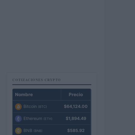
COTIZACIONES CRYPTO
Nombre
Precio
Bitcoin
$64,124.00
(BTC)
Ethereum
$1,894.49
(ETH)
BNB
$585.92
(BNB)