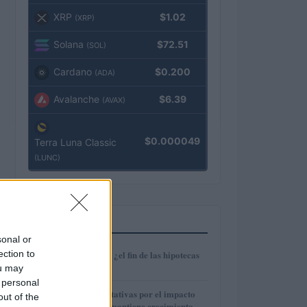
XRP
$1.02
(XRP)
Solana
$72.51
(SOL)
Cardano
$0.200
(ADA)
Avalanche
$6.39
(AVAX)
$0.000049
Terra Luna Classic
(LUNC)
MÁS LEÍDOS
sonal or
1
ection to
Euríbor en caída: ¿el fin de las hipotecas
variables?
ou may
 personal
2
IAG reduce expectativas por el impacto
out of the
del fuel mientras mantiene crecimiento