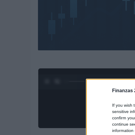
0:28 / 3:09
1
/
4
Finanzas 
If you wish 
sensitive in
confirm you
continue se
information 