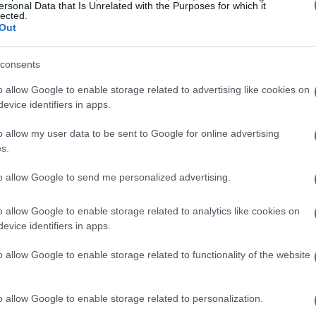
ersonal Data that Is Unrelated with the Purposes for which it
lected.
ptadas por la administración de Trump han alterado
Out
n Pablo Vega, un destacado experto en finanzas, las
Hace unos meses, el Banco Central Europeo (BCE)
consents
e interés, pero ahora se considera la posibilidad de que
o allow Google to enable storage related to advertising like cookies on
 de finales de 2025.
evice identifiers in apps.
o allow my user data to be sent to Google for online advertising
s.
to allow Google to send me personalized advertising.
o allow Google to enable storage related to analytics like cookies on
evice identifiers in apps.
o allow Google to enable storage related to functionality of the website
o allow Google to enable storage related to personalization.