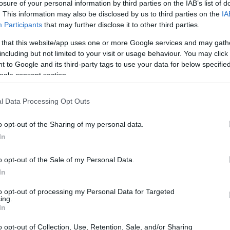
losure of your personal information by third parties on the IAB’s list of
o
. This information may also be disclosed by us to third parties on the
IA
Participants
that may further disclose it to other third parties.
izado en España para calcular el interés de las
 that this website/app uses one or more Google services and may gath
nteniéndose estable respecto a la semana anterior,
including but not limited to your visit or usage behaviour. You may click 
 to Google and its third-party tags to use your data for below specifi
2,043%
e índice ha experimentado una media de
en
ogle consent section.
 respecto al cierre de abril, cuando se encontraba en
l Data Processing Opt Outs
 se registraban cifras tan bajas desde hace más de dos
o opt-out of the Sharing of my personal data.
In
2,233%
22 alcanzó un máximo de
. En comparación con
25 puntos porcentuales
, y en un análisis interanual, el
o opt-out of the Sale of my Personal Data.
tuales
.
In
to opt-out of processing my Personal Data for Targeted
ing.
nanciero
In
nciada por diversos factores geopolíticos.
o opt-out of Collection, Use, Retention, Sale, and/or Sharing