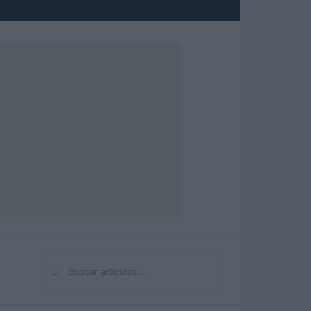
⌕
Buscar