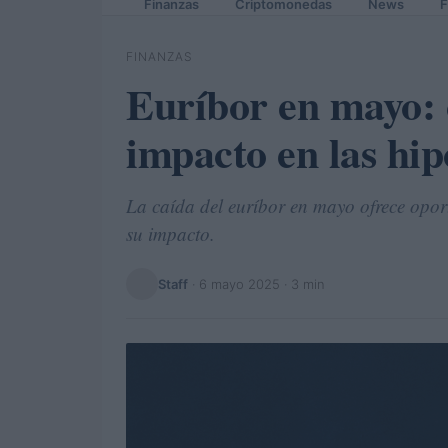
Finanzas
Criptomonedas
News
F
FINANZAS
Euríbor en mayo: c
impacto en las hip
La caída del euríbor en mayo ofrece opor
su impacto.
Staff
·
6 mayo 2025
· 3 min