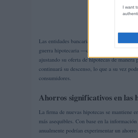
I want t
authenti
Las entidades bancarias están adoptando un
guerra hipotecaria —como se ha visto en ci
ajustando su oferta de hipotecas de manera p
continuará su descenso, lo que a su vez pod
consumidores.
Ahorros significativos en las 
La firma de nuevas hipotecas se mantiene e
más asequibles. Con base en la información 
anualmente podrían experimentar un ahorro