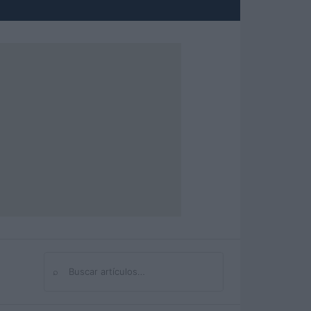
⌕
Buscar