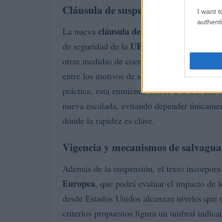
Cláusula de suspensión automática
I want t
authenti
cláusula de suspensión automáti
La nueva
UE
de seguridad de la
y sus Estados miembro
otras medidas de coerción comercial. Como 
entre los motivos de suspensión las amenazas 
práctica, esta enmienda ofrece a la UE una 
nueva escalada, evitando depender únicamen
donde la rapidez es clave.
Vigencia y mecanismos de salvagu
Además de la suspensión, el texto incorpora
Europea
, que podrá evaluar el impacto de l
desde Estados Unidos alcanzan niveles que d
criterios propuestos figura un umbral indic