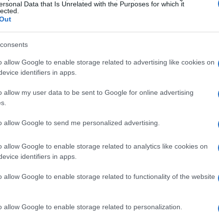
cibido como desigual en un instrumento con
ersonal Data that Is Unrelated with the Purposes for which it
lected.
Out
consents
o allow Google to enable storage related to advertising like cookies on
evice identifiers in apps.
o allow my user data to be sent to Google for online advertising
s.
to allow Google to send me personalized advertising.
o allow Google to enable storage related to analytics like cookies on
evice identifiers in apps.
o allow Google to enable storage related to functionality of the website
o allow Google to enable storage related to personalization.