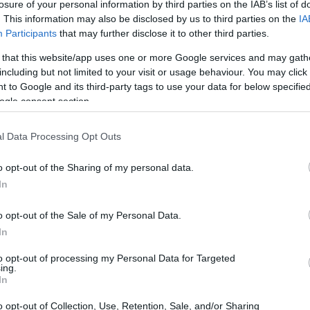
losure of your personal information by third parties on the IAB’s list of
ara activar plenamente el acuerdo. Mientras tanto,
. This information may also be disclosed by us to third parties on the
IA
sas el dinero retenido por los aranceles una vez que
Participants
that may further disclose it to other third parties.
obierno comunitario ha defendido la firma del pacto
 that this website/app uses one or more Google services and may gath
ansatlántica y mantener el flujo comercial, a pesar de
including but not limited to your visit or usage behaviour. You may click 
 to Google and its third-party tags to use your data for below specifi
Estados Unidos
aras a
, que podrá aplicar un arancel
ogle consent section.
acero
aluminio
roductos con alto contenido de
y
.
l Data Processing Opt Outs
idos por la Eurocámara
o opt-out of the Sharing of my personal data.
In
añadieron varias enmiendas que buscan reducir la
tas modificaciones figura una
cláusula de suspensión
o opt-out of the Sale of my Personal Data.
uevas amenazas arancelarias o coerciones a Estados
In
la de entrada en vigor
que condiciona la aplicación de
to opt-out of processing my Personal Data for Targeted
ing.
fectivo por parte de Estados Unidos, y una
cláusula de
In
sta marzo de 2028 salvo prórroga consensuada. Estas
o opt-out of Collection, Use, Retention, Sale, and/or Sharing