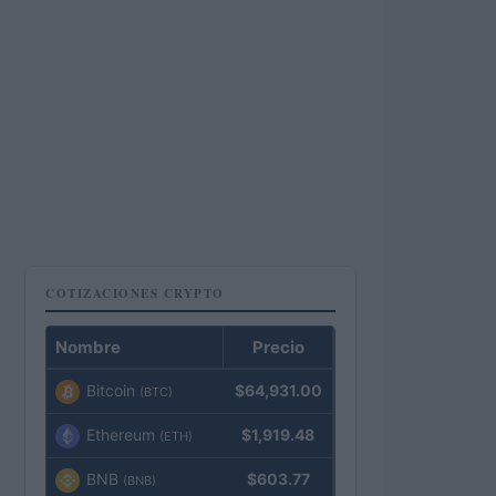
COTIZACIONES CRYPTO
Nombre
Precio
Bitcoin
$64,931.00
(BTC)
Ethereum
$1,919.48
(ETH)
BNB
$603.77
(BNB)