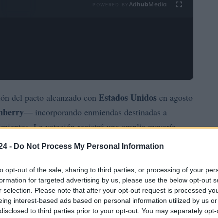
Ad
hub
Media
POWERED BY
Estados Unidos
ción del pacto alcanzado con
en agosto
nberry
— incorporando enmiendas destinadas a
limientos. La votación registró una amplia mayoría
re el desequilibrio del texto, que permite a Estados
24 -
Do Not Process My Personal Information
numerosas exportaciones europeas. Además de
 en verano, los eurodiputados han exigido instrumentos
to opt-out of the sale, sharing to third parties, or processing of your per
formation for targeted advertising by us, please use the below opt-out s
pactadas antes de su entrada en vigor definitiva.
r selection. Please note that after your opt-out request is processed y
eing interest-based ads based on personal information utilized by us or
fica que el siguiente paso será la ratificación conjunta
disclosed to third parties prior to your opt-out. You may separately opt-