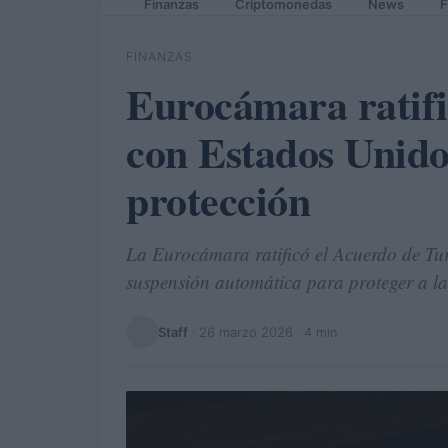
Finanzas
Criptomonedas
News
F
FINANZAS
Eurocámara ratifi
con Estados Unido
protección
La Eurocámara ratificó el Acuerdo de Tu
suspensión automática para proteger a l
Staff
·
26 marzo 2026
· 4 min