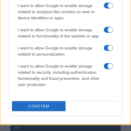
I want to allow Google to enable storage
related to analytics like cookies on web or
device identifiers in apps.
COTIZACIONES CRYPTO
I want to allow Google to enable storage
Nombre
Precio
related to functionality of the website or app.
I want to allow Google to enable storage
$64,975.00
Bitcoin
related to personalization.
(BTC)
I want to allow Google to enable storage
related to security, including authentication
$1,918.18
Ethereum
functionality and fraud prevention, and other
(ETH)
user protection.
$595.72
BNB
(BNB)
CONFIRM
$1.04
XRP
(XRP)