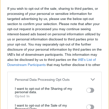
If you wish to opt-out of the sale, sharing to third parties, or
processing of your personal or sensitive information for
targeted advertising by us, please use the below opt-out
section to confirm your selection. Please note that after your
opt-out request is processed you may continue seeing
Identifica y elimina suscripciones, fees y compras impulsivas
interest-based ads based on personal information utilized by
Marta Ruiz · 8 Ago 2026
us or personal information disclosed to third parties prior to
your opt-out. You may separately opt-out of the further
FINANZAS
disclosure of your personal information by third parties on the
IAB’s list of downstream participants. This information may
also be disclosed by us to third parties on the
IAB’s List of
Downstream Participants
that may further disclose it to other
third parties.
Please note that this website/app uses one or more Google
Personal Data Processing Opt Outs
services and may gather and store information including but
not limited to your visit or usage behaviour. You may click to
I want to opt-out of the Sharing of my
personal data.
grant or deny consent to Google and its third-party tags to
Opted In
use your data for below specified purposes in below Google
consent section.
I want to opt-out of the Sale of my
Personal Data.