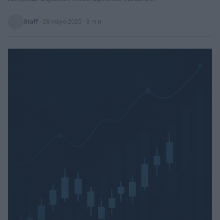
Staff
·
28 mayo 2025
· 3 min