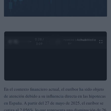
0:28 /
Ad
hub
Media
POWERED
1
/
4
3:09
BY
En el contexto financiero actual, el euríbor ha sido objeto
de atención debido a su influencia directa en las hipotecas
en España. A partir del 27 de mayo de 2025, el euríbor se
cotiza al 2,056%, lo que representa una disminución de 26