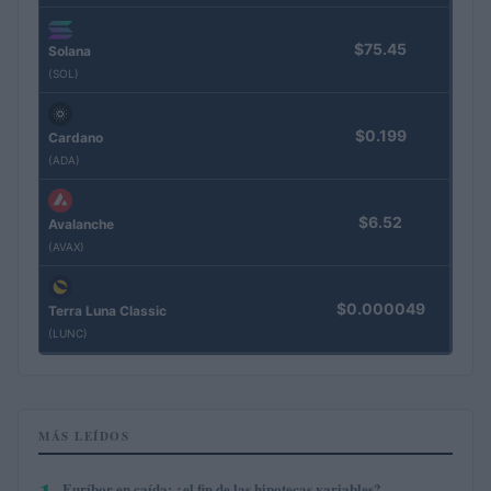
$75.45
Solana
(SOL)
$0.199
Cardano
(ADA)
$6.52
Avalanche
(AVAX)
$0.000049
Terra Luna Classic
(LUNC)
MÁS LEÍDOS
Euríbor en caída: ¿el fin de las hipotecas variables?