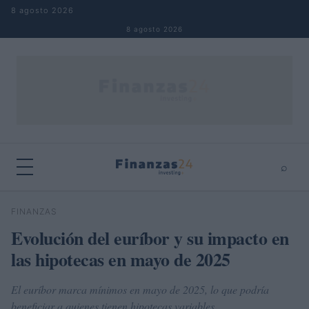
Saltar al contenido
8 agosto 2026
8 agosto 2026
⌕
×
⌕
FINANZAS
Buscar
Evolución del euríbor y su impacto en
las hipotecas en mayo de 2025
El euríbor marca mínimos en mayo de 2025, lo que podría
beneficiar a quienes tienen hipotecas variables.