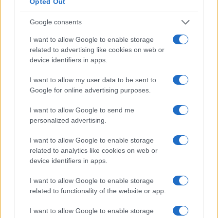
Opted Out
riconoscono allo studente una riduzione delle tasse
universitarie. Si tratta cioè di esoneri parziali del
Google consents
contributo di iscrizione all’università che prevedono:
I want to allow Google to enable storage
related to advertising like cookies on web or
Per gli studenti genitori con figli minori di due anni al
device identifiers in apps.
momento dell’immatricolazione o iscrizione, una
riduzione di un importo fisso, stabilito dal CdA
I want to allow my user data to be sent to
Google for online advertising purposes.
dell’Ateneo, del contributo onnicomprensivo. Qualora
entrambi i genitori siano studenti dell’Ateneo, la riduzione
I want to allow Google to send me
potrà essere richiesta da uno soltanto dei due. Le riduzioni
personalized advertising.
saranno applicate fino a concorrenza del contributo dovuti
in base all’ISEE (compresa l’eventuale maggiorazione).
I want to allow Google to enable storage
Per gli studenti con altri familiari contemporaneamente
related to analytics like cookies on web or
iscritti all’Ateneo, che abbiano ottenuto la determinazione
device identifiers in apps.
delle tasse in base all’ISEE per l’università e che abbiano
I want to allow Google to enable storage
mantenuto la contemporanea iscrizione per tutto l’anno
related to functionality of the website or app.
accademico, una riduzione del contributo
onnicomprensivo, per un importo annualmente stabilito
I want to allow Google to enable storage