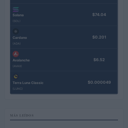
$74.04
Solana
(SOL)
$0.201
Cardano
(ADA)
$6.52
Avalanche
(AVAX)
$0.000049
Terra Luna Classic
(LUNC)
MÁS LEÍDOS