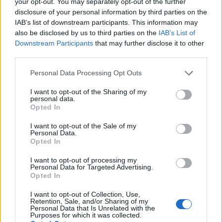
your opt-out. You may separately opt-out of the further
contributo di iscrizione. Nel bando vengono definiti i
disclosure of your personal information by third parties on the
criteri per richiedere l’esonero, nonché le modalità di
IAB’s list of downstream participants. This information may
also be disclosed by us to third parties on the
IAB’s List of
riconoscimento e accesso. È importante sottolineare che, a
Downstream Participants
that may further disclose it to other
parità di merito, in questi casi hanno precedenza gli
third parties.
studenti con un reddito più basso, per garantire così un
Please note that this website/app uses one or more Google
Personal Data Processing Opt Outs
accesso equo alle opportunità di istruzione superiore.
services and may gather and store information including but
not limited to your visit or usage behaviour. You may click to
I want to opt-out of the Sharing of my
personal data.
Per partecipare all’assegnazione di queste borse di studio
grant or deny consent to Google and its third-party tags to
Opted In
use your data for below specified purposes in below Google
è opportuno chiedere informazioni presso l’Ateneo scelto
consent section.
I want to opt-out of the Sale of my
oppure l’ente di diritto allo studio ad esso collegato.
Personal Data.
Opted In
Esoneri parziali e riduzione tasse
I want to opt-out of processing my
universitarie
Personal Data for Targeted Advertising.
Opted In
Oltre ai casi di esenzione totale delle tasse, il Decreto
I want to opt-out of Collection, Use,
legge 68 del 2012 e la Legge 118 del 1971 individuano
Retention, Sale, and/or Sharing of my
Personal Data that Is Unrelated with the
delle circostanze e delle condizioni che, se si verificano,
Purposes for which it was collected.