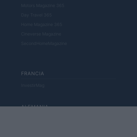
Motors Magazine 365
Day Travel 365
Home Magazine 365
Cineverse Magazine
SecondHomeMagazine
FRANCIA
InvestirMag
ALEMANIA
Investieren24