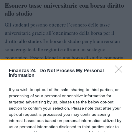
Esonero tasse universitarie con borsa diritto
allo studio
Gli studenti possono ottenere l’esonero delle tasse
universitarie grazie all’ottenimento della borsa per il
diritto allo studio. Le borse di studio per gli universitari
sono erogate dalle regioni e offrono un sostegno
economico. Essere idonei a una borsa di studio comporta
anche il diritto all’esonero totale dalle tasse universitarie
Finanzas 24 -
Do Not Process My Personal
e, per beneficiarne, a differenza delle borse di studio per
Information
solo merito, è necessario soddisfare anche specifici
If you wish to opt-out of the sale, sharing to third parties, or
requisiti economici.
processing of your personal or sensitive information for
targeted advertising by us, please use the below opt-out
Ogni anno, infatti, gli atenei pubblicano appositi bandi in
section to confirm your selection. Please note that after your
autonomia o attraverso gli enti di diritto allo studio
opt-out request is processed you may continue seeing
universitario, con i quali mettono a disposizione le risorse
interest-based ads based on personal information utilized by
us or personal information disclosed to third parties prior to
destinate a coprire, tra le altre cose, anche i costi del