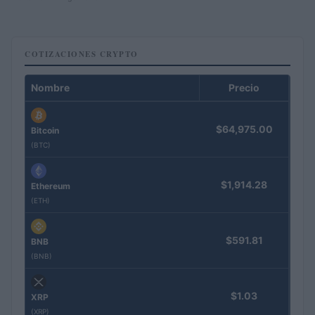
COTIZACIONES CRYPTO
Nombre
Precio
$64,975.00
Bitcoin
(BTC)
$1,914.28
Ethereum
(ETH)
$591.81
BNB
(BNB)
$1.03
XRP
(XRP)