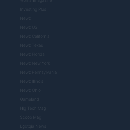
Womanmagazine
Investing Plus
Newz
Newz US
Newz California
Newz Texas
Newz Florida
Newz New York
Newz Pennsylvania
Newz Illinois
Newz Ohio
Gameland
Hig Tech Mag
Scoop Mag
Lgbtqia News