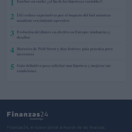
1
Euríbor en caída: ¿el fin de las hipotecas variables?
2
IAG reduce expectativas por el impacto del fuel mientras
mantiene crecimiento operativo
3
Evolución del dinero en efectivo en Europa: tendencias y
desafíos
4
Horarios de Wall Street y días festivos: guía práctica para
inversores
5
Guía definitiva para solicitar una hipoteca y mejorar sus
condiciones
Finanzas24, el nuevo portal al mundo de las finanzas.