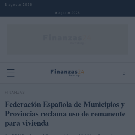
Saltar al contenido
8 agosto 2026
8 agosto 2026
⌕
×
⌕
FINANZAS
Buscar
Federación Española de Municipios y
Provincias reclama uso de remanente
para vivienda