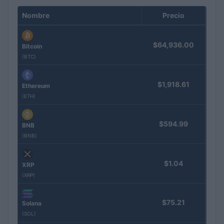
Nombre
Precio
$64,936.00
Bitcoin
(BTC)
$1,918.61
Ethereum
(ETH)
$594.99
BNB
(BNB)
$1.04
XRP
(XRP)
$75.21
Solana
(SOL)