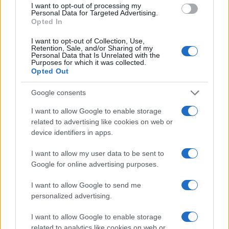
I want to opt-out of processing my
Personal Data for Targeted Advertising.
Identifica y elimina suscripciones, fees y compras impulsivas
Opted In
Marta Ruiz · 8 Ago 2026
I want to opt-out of Collection, Use,
Retention, Sale, and/or Sharing of my
Personal Data that Is Unrelated with the
FINANZAS
Purposes for which it was collected.
Opted Out
Google consents
I want to allow Google to enable storage
related to advertising like cookies on web or
device identifiers in apps.
I want to allow my user data to be sent to
Google for online advertising purposes.
I want to allow Google to send me
personalized advertising.
Cómo la crisis de refino está afectando los precios de la
gasolina y el diésel
I want to allow Google to enable storage
Lucía Herrera · 7 Ago 2026
related to analytics like cookies on web or