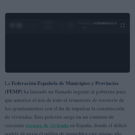
0:29 /
Ad
hub
Media
POWERED
1
/
4
3:19
BY
Federación Española de Municipios y Provincias
La
(FEMP)
ha lanzado un llamado urgente al gobierno para
que autorice el uso de todo el
remanente de tesorería
de
los ayuntamientos con el fin de impulsar la construcción
de viviendas. Esta petición surge en un contexto de
escasez de vivienda
creciente
en España, donde el déficit
podría alcanzar el millón de inmuebles este mismo año.