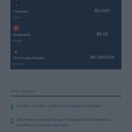
$0.200
Cardano
(ADA)
$6.55
Avalanche
(AVAX)
$0.000049
Terra Luna Classic
(LUNC)
MÁS LEÍDOS
1
Euríbor en caída: ¿el fin de las hipotecas variables?
2
IAG reduce expectativas por el impacto del fuel mientras
mantiene crecimiento operativo