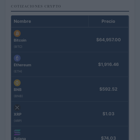
COTIZACIONES CRYPTO
Nombre
Precio
$64,957.00
Bitcoin
(BTC)
$1,916.46
Ethereum
(ETH)
$592.52
BNB
(BNB)
$1.03
XRP
(XRP)
$74.03
Solana