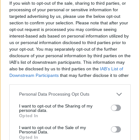
If you wish to opt-out of the sale, sharing to third parties, or
soluciones sociales sostenibles y replicables.
processing of your personal or sensitive information for
targeted advertising by us, please use the below opt-out
section to confirm your selection. Please note that after your
opt-out request is processed you may continue seeing
AUTOR
interest-based ads based on personal information utilized by
Staff
us or personal information disclosed to third parties prior to
your opt-out. You may separately opt-out of the further
disclosure of your personal information by third parties on the
IAB’s list of downstream participants. This information may
also be disclosed by us to third parties on the
IAB’s List of
Downstream Participants
that may further disclose it to other
third parties.
Please note that this website/app uses one or more Google
Personal Data Processing Opt Outs
services and may gather and store information including but
not limited to your visit or usage behaviour. You may click to
I want to opt-out of the Sharing of my
personal data.
grant or deny consent to Google and its third-party tags to
Opted In
use your data for below specified purposes in below Google
consent section.
I want to opt-out of the Sale of my
Personal Data.
Opted In