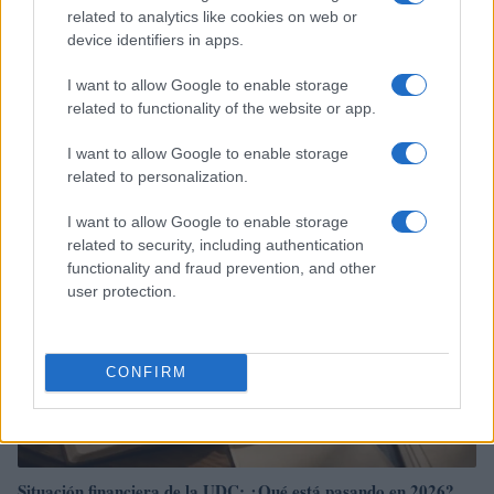
related to analytics like cookies on web or
device identifiers in apps.
I want to allow Google to enable storage
Fondos europeos impulsan crecimiento laboral y económico en
el País Vasco
related to functionality of the website or app.
Marta Ruiz · 3 Ago 2026
I want to allow Google to enable storage
related to personalization.
FINANCIACIÓN
I want to allow Google to enable storage
related to security, including authentication
functionality and fraud prevention, and other
user protection.
CONFIRM
Situación financiera de la UDC: ¿Qué está pasando en 2026?