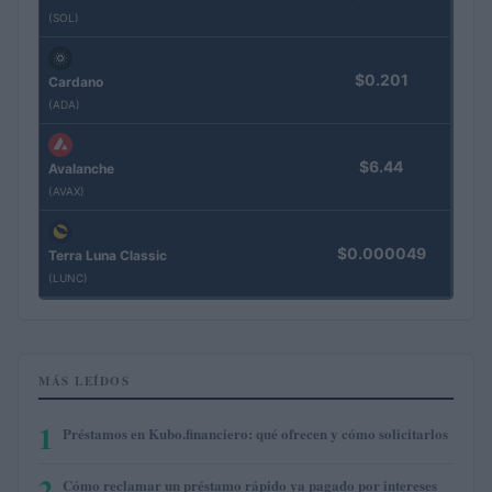
(SOL)
$0.201
Cardano
(ADA)
$6.44
Avalanche
(AVAX)
$0.000049
Terra Luna Classic
(LUNC)
MÁS LEÍDOS
1
Préstamos en Kubo.financiero: qué ofrecen y cómo solicitarlos
2
Cómo reclamar un préstamo rápido ya pagado por intereses