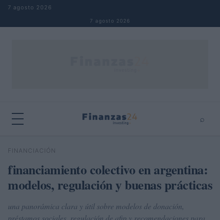
Saltar al contenido
7 agosto 2026
7 agosto 2026
⌕
×
⌕
FINANCIACIÓN
Buscar
financiamiento colectivo en argentina:
modelos, regulación y buenas prácticas
una panorámica clara y útil sobre modelos de donación,
préstamos sociales, regulación de afip y recomendaciones para