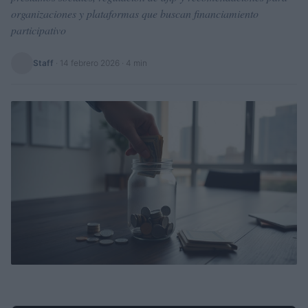
organizaciones y plataformas que buscan financiamiento
participativo
Staff
·
14 febrero 2026
· 4 min