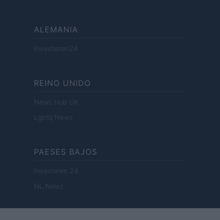
ALEMANIA
Investieren24
REINO UNIDO
News Hub UK
Lgbtq News
PAESES BAJOS
Investeren 24
NL Newz