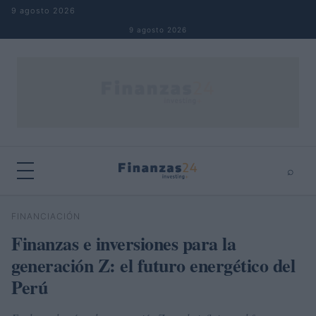
Saltar al contenido
9 agosto 2026
9 agosto 2026
⌕
×
⌕
FINANCIACIÓN
Buscar
Finanzas e inversiones para la
generación Z: el futuro energético del
Perú