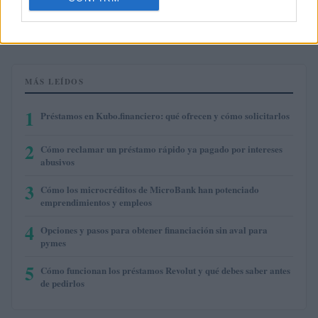
Terra Luna Classic
(LUNC)
MÁS LEÍDOS
1
Préstamos en Kubo.financiero: qué ofrecen y cómo solicitarlos
2
Cómo reclamar un préstamo rápido ya pagado por intereses
abusivos
3
Cómo los microcréditos de MicroBank han potenciado
emprendimientos y empleos
4
Opciones y pasos para obtener financiación sin aval para
pymes
5
Cómo funcionan los préstamos Revolut y qué debes saber antes
de pedirlos