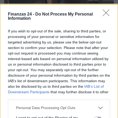
Finanzas 24 -
Do Not Process My Personal
Information
If you wish to opt-out of the sale, sharing to third parties, or
processing of your personal or sensitive information for
targeted advertising by us, please use the below opt-out
section to confirm your selection. Please note that after your
opt-out request is processed you may continue seeing
Fondos europeos impulsan crecimiento laboral y económico en
interest-based ads based on personal information utilized by
el País Vasco
us or personal information disclosed to third parties prior to
Marta Ruiz · 3 Ago 2026
your opt-out. You may separately opt-out of the further
disclosure of your personal information by third parties on the
FINANCIACIÓN
IAB’s list of downstream participants. This information may
also be disclosed by us to third parties on the
IAB’s List of
Downstream Participants
that may further disclose it to other
third parties.
Please note that this website/app uses one or more Google
Personal Data Processing Opt Outs
services and may gather and store information including but
not limited to your visit or usage behaviour. You may click to
I want to opt-out of the Sharing of my