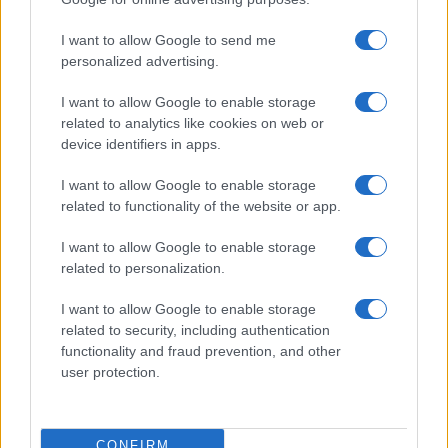
I want to allow Google to send me
$601.09
BNB
personalized advertising.
(BNB)
I want to allow Google to enable storage
related to analytics like cookies on web or
$1.04
XRP
device identifiers in apps.
(XRP)
I want to allow Google to enable storage
related to functionality of the website or app.
$75.88
Solana
(SOL)
I want to allow Google to enable storage
related to personalization.
$0.199
Cardano
I want to allow Google to enable storage
(ADA)
related to security, including authentication
functionality and fraud prevention, and other
$6.49
Avalanche
user protection.
(AVAX)
$0.000049
CONFIRM