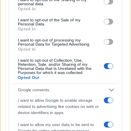
personal data.
grant or deny consent to Google and its third-party tags to
Opted In
use your data for below specified purposes in below Google
consent section.
I want to opt-out of the Sale of my
Personal Data.
Opted In
Situación financiera de la UDC: ¿Qué está pasando en 2026?
I want to opt-out of processing my
Personal Data for Targeted Advertising.
Marta Ruiz · 1 Ago 2026
Opted In
I want to opt-out of Collection, Use,
Retention, Sale, and/or Sharing of my
Personal Data that Is Unrelated with the
COTIZACIONES CRYPTO
Purposes for which it was collected.
Opted Out
Nombre
Precio
Google consents
$64,805.00
I want to allow Google to enable storage
Bitcoin
related to advertising like cookies on web or
(BTC)
device identifiers in apps.
$1,914.84
Ethereum
I want to allow my user data to be sent to
(ETH)
Google for online advertising purposes.