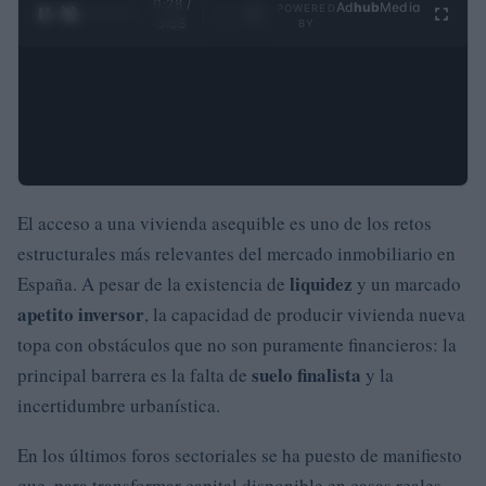
0:29 /
Ad
hub
Media
POWERED
1
/
4
3:55
BY
El acceso a una vivienda asequible es uno de los retos
estructurales más relevantes del mercado inmobiliario en
liquidez
España. A pesar de la existencia de
y un marcado
apetito inversor
, la capacidad de producir vivienda nueva
topa con obstáculos que no son puramente financieros: la
suelo finalista
principal barrera es la falta de
y la
incertidumbre urbanística.
En los últimos foros sectoriales se ha puesto de manifiesto
que, para transformar capital disponible en casas reales,