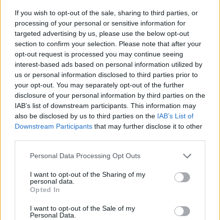
laboral para incorporar talento que necesita una vivienda
If you wish to opt-out of the sale, sharing to third parties, or
processing of your personal or sensitive information for
accesible.
targeted advertising by us, please use the below opt-out
section to confirm your selection. Please note that after your
opt-out request is processed you may continue seeing
interest-based ads based on personal information utilized by
AUTOR
us or personal information disclosed to third parties prior to
Staff
your opt-out. You may separately opt-out of the further
disclosure of your personal information by third parties on the
IAB’s list of downstream participants. This information may
also be disclosed by us to third parties on the
IAB’s List of
Downstream Participants
that may further disclose it to other
third parties.
Please note that this website/app uses one or more Google
Personal Data Processing Opt Outs
services and may gather and store information including but
not limited to your visit or usage behaviour. You may click to
I want to opt-out of the Sharing of my
personal data.
grant or deny consent to Google and its third-party tags to
Opted In
use your data for below specified purposes in below Google
consent section.
I want to opt-out of the Sale of my
Personal Data.