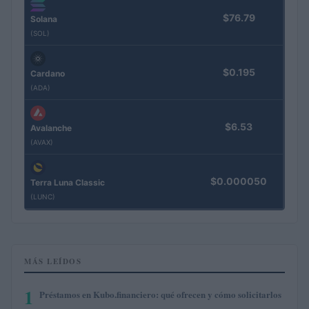
$76.79
Solana
(SOL)
$0.195
Cardano
(ADA)
$6.53
Avalanche
(AVAX)
$0.000050
Terra Luna Classic
(LUNC)
MÁS LEÍDOS
1
Préstamos en Kubo.financiero: qué ofrecen y cómo solicitarlos