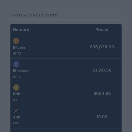
COTIZACIONES CRYPTO
Nombre
Precio
$65,028.00
Bitcoin
(BTC)
$1,917.56
Ethereum
(ETH)
$604.93
BNB
(BNB)
$1.03
XRP
(XRP)