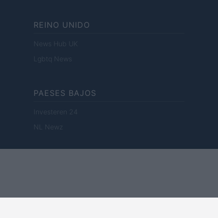
REINO UNIDO
News Hub UK
Lgbtq News
PAESES BAJOS
Investeren 24
NL Newz