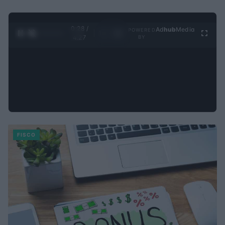
0:29 /
Ad
hub
Media
POWERED
1
/
4
4:27
BY
FISCO