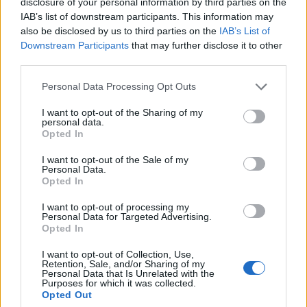
disclosure of your personal information by third parties on the
IAB’s list of downstream participants. This information may
also be disclosed by us to third parties on the
IAB’s List of
FISCO
Downstream Participants
that may further disclose it to other
third parties.
Please note that this website/app uses one or more Google
Personal Data Processing Opt Outs
services and may gather and store information including but
not limited to your visit or usage behaviour. You may click to
I want to opt-out of the Sharing of my
personal data.
grant or deny consent to Google and its third-party tags to
Opted In
use your data for below specified purposes in below Google
consent section.
I want to opt-out of the Sale of my
Personal Data.
Opted In
I want to opt-out of processing my
Personal Data for Targeted Advertising.
Subsidio para padres viudos solteros 2024: quién
Opted In
tiene derecho a él y cómo solicitarlo
I want to opt-out of Collection, Use,
Este apoyo está dirigido a las familias monoparentales en las que uno de
Retention, Sale, and/or Sharing of my
los dos padres ha fallecido y el otro superviviente…
Personal Data that Is Unrelated with the
Purposes for which it was collected.
Consejo editorial · 29 Jun 2024
Opted Out