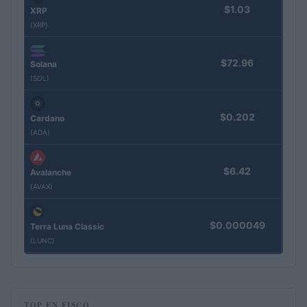
$1.03
XRP
(XRP)
$72.96
Solana
(SOL)
$0.202
Cardano
(ADA)
$6.42
Avalanche
(AVAX)
$0.000049
Terra Luna Classic
(LUNC)
TOP EN FISCO