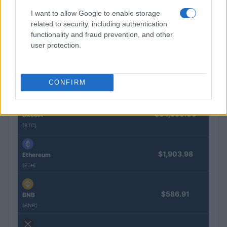
I want to allow Google to enable storage
related to security, including authentication
functionality and fraud prevention, and other
user protection.
COTIZACIONES CRYPTO
CONFIRM
Nombre
Precio
$64,360.00
Bitcoin
(BTC)
$1,903.98
Ethereum
(ETH)
$586.91
BNB
(BNB)