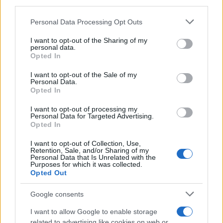
third parties.
Please note that this website/app uses one or more Google
Personal Data Processing Opt Outs
services and may gather and store information including but
not limited to your visit or usage behaviour. You may click to
I want to opt-out of the Sharing of my
personal data.
Convocatoria de nuevos negocios 2024:
grant or deny consent to Google and its third-party tags to
Opted In
use your data for below specified purposes in below Google
aportaciones no reembolsables de hasta 2.500
consent section.
euros
I want to opt-out of the Sale of my
Personal Data.
Esta convocatoria prevé contribuciones no reembolsables de hasta 2.500
Opted In
euros, destinadas a apoyar las fases de establecimiento y puesta en marcha
I want to opt-out of processing my
de…
Personal Data for Targeted Advertising.
Opted In
Consejo editorial · 24 Jun 2024
I want to opt-out of Collection, Use,
←
1
…
29
30
31
→
Retention, Sale, and/or Sharing of my
Personal Data that Is Unrelated with the
Purposes for which it was collected.
Opted Out
Google consents
I want to allow Google to enable storage
related to advertising like cookies on web or