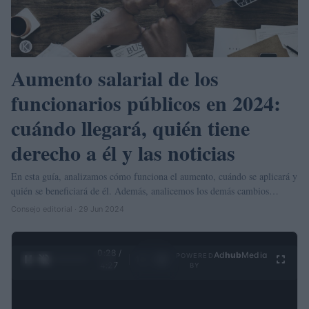
Aumento salarial de los
funcionarios públicos en 2024:
cuándo llegará, quién tiene
derecho a él y las noticias
En esta guía, analizamos cómo funciona el aumento, cuándo se aplicará y
quién se beneficiará de él. Además, analicemos los demás cambios…
Consejo editorial · 29 Jun 2024
0:29 /
Ad
hub
Media
POWERED
1
/
4
4:27
BY