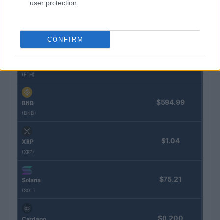
user protection.
$64,936.00
Bitcoin
(BTC)
CONFIRM
$1,918.61
Ethereum
(ETH)
$594.99
BNB
(BNB)
$1.04
XRP
(XRP)
$75.21
Solana
(SOL)
$0.200
Cardano