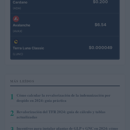
$0.200
Cardano
(ADA)
$6.54
Avalanche
(AVAX)
$0.000049
Terra Luna Classic
(LUNC)
MÁS LEÍDOS
1
Cómo calcular la revalorización de la indemnización por
despido en 2024: guía práctica
2
Revalorización del TFR 2024: guía de cálculo y tablas
actualizadas
3
Incentivos para instalar plantas de GLP y GNC en 2024: cómo