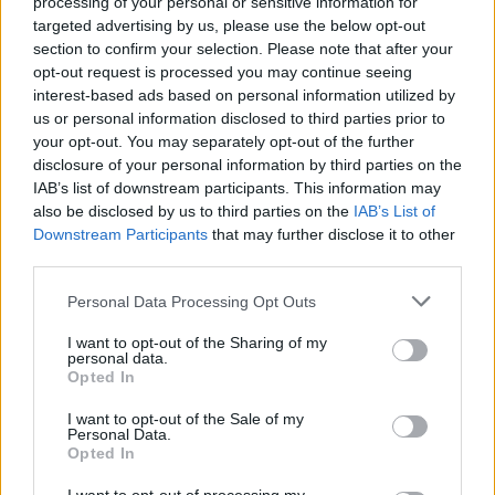
processing of your personal or sensitive information for
Las personas jubiladas pueden verificar los resultados
targeted advertising by us, please use the below opt-out
contables de la declaración y los resultados relacionados a
section to confirm your selection. Please note that after your
opt-out request is processed you may continue seeing
través del servicio en línea «Asistencia fiscal (730/4):
interest-based ads based on personal information utilized by
servicios al ciudadano», al que se puede acceder con
us or personal information disclosed to third parties prior to
SPID, CIE o CNS.
your opt-out. You may separately opt-out of the further
disclosure of your personal information by third parties on the
La pensión de julio de 2024 trae consigo importantes
IAB’s list of downstream participants. This information may
also be disclosed by us to third parties on the
IAB’s List of
noticias y aumentos para muchos jubilados. Es
Downstream Participants
that may further disclose it to other
fundamental consultar la nómina y verificar todos los
third parties.
detalles relacionados con los pagos, la retención del IRPF
Please note that this website/app uses one or more Google
Personal Data Processing Opt Outs
y el decimocuarto mes de alquiler. Para obtener más
services and may gather and store information including but
información y asistencia, es posible acceder a los servicios
not limited to your visit or usage behaviour. You may click to
I want to opt-out of the Sharing of my
personal data.
grant or deny consent to Google and its third-party tags to
en línea del INPS o ponerse en contacto con un consejo de
Opted In
use your data for below specified purposes in below Google
consent section.
I want to opt-out of the Sale of my
administración.
Personal Data.
Opted In