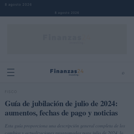
Saltar al contenido
8 agosto 2026
8 agosto 2026
⌕
×
⌕
FISCO
Buscar
Guía de jubilación de julio de 2024:
aumentos, fechas de pago y noticias
Esta guía proporciona una descripción general completa de los
cambios y actualizaciones programados para julio de 2024, lo