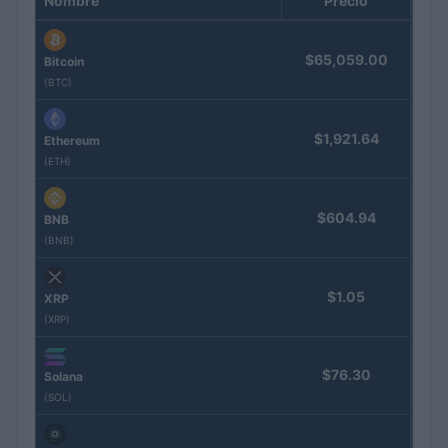
Nombre
Precio
$65,059.00
Bitcoin
(BTC)
$1,921.64
Ethereum
(ETH)
$604.94
BNB
(BNB)
$1.05
XRP
(XRP)
$76.30
Solana
(SOL)