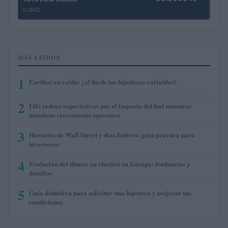
(LUNC)
MÁS LEÍDOS
1
Euríbor en caída: ¿el fin de las hipotecas variables?
2
IAG reduce expectativas por el impacto del fuel mientras
mantiene crecimiento operativo
3
Horarios de Wall Street y días festivos: guía práctica para
inversores
4
Evolución del dinero en efectivo en Europa: tendencias y
desafíos
5
Guía definitiva para solicitar una hipoteca y mejorar sus
condiciones