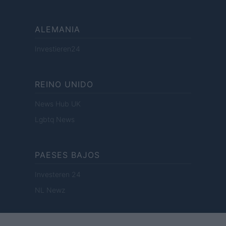
ALEMANIA
Investieren24
REINO UNIDO
News Hub UK
Lgbtq News
PAESES BAJOS
Investeren 24
NL Newz