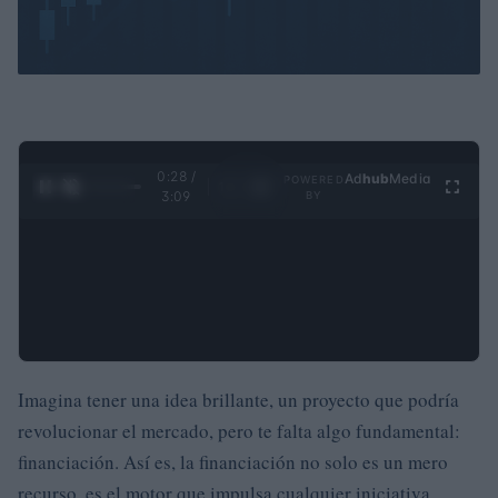
0:29 /
Ad
hub
Media
POWERED
1
/
4
3:09
BY
Imagina tener una idea brillante, un proyecto que podría
revolucionar el mercado, pero te falta algo fundamental:
financiación. Así es, la financiación no solo es un mero
recurso, es el motor que impulsa cualquier iniciativa