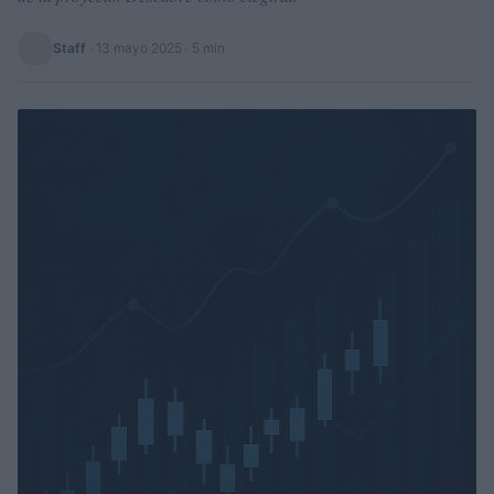
Staff
·
13 mayo 2025
· 5 min