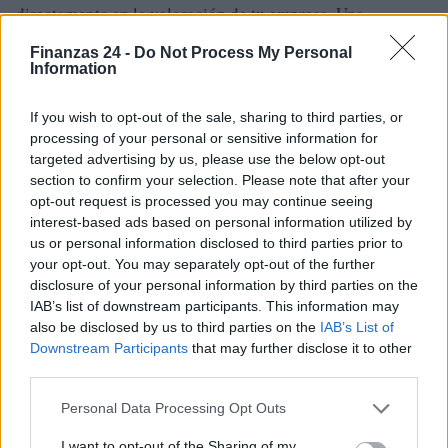
directamente en la valoración de tu empresa. Una
compañía con una alta carga de deuda podría tener un
Finanzas 24 -
Do Not Process My Personal
valor inferior al de una con inversores de prestigio. En un
Information
entorno donde los tipos de interés están en constante
If you wish to opt-out of the sale, sharing to third parties, or
cambio, entender cómo funcionan las distintas fuentes de
processing of your personal or sensitive information for
financiación puede ser tu mejor aliado. Te invito a que
targeted advertising by us, please use the below opt-out
revises tu estructura financiera periódicamente y te
section to confirm your selection. Please note that after your
opt-out request is processed you may continue seeing
mantengas abierto a nuevas oportunidades. ¡Las
interest-based ads based on personal information utilized by
posibilidades son infinitas!
us or personal information disclosed to third parties prior to
your opt-out. You may separately opt-out of the further
disclosure of your personal information by third parties on the
IAB’s list of downstream participants. This information may
AUTOR
also be disclosed by us to third parties on the
IAB’s List of
Staff
Downstream Participants
that may further disclose it to other
third parties.
Please note that this website/app uses one or more Google
Personal Data Processing Opt Outs
services and may gather and store information including but
not limited to your visit or usage behaviour. You may click to
I want to opt-out of the Sharing of my