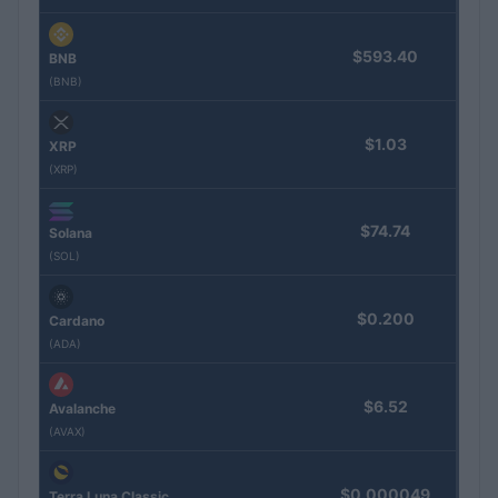
$593.40
BNB
(BNB)
$1.03
XRP
(XRP)
$74.74
Solana
(SOL)
$0.200
Cardano
(ADA)
$6.52
Avalanche
(AVAX)
$0.000049
Terra Luna Classic