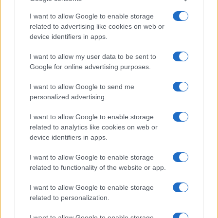
I want to allow Google to enable storage
La Reserva Federal aprueba la adquisición de Webster Bank
related to advertising like cookies on web or
por parte de Banco Santander
device identifiers in apps.
Marta Ruiz · 5 Ago 2026
I want to allow my user data to be sent to
Google for online advertising purposes.
FINANZAS
I want to allow Google to send me
personalized advertising.
I want to allow Google to enable storage
related to analytics like cookies on web or
device identifiers in apps.
I want to allow Google to enable storage
related to functionality of the website or app.
I want to allow Google to enable storage
related to personalization.
Guía completa sobre tarjetas cripto: fees, cashback y seguridad
Diego Martín · 5 Ago 2026
I want to allow Google to enable storage