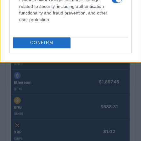
related to security, including authentication
functionality and fraud prevention, and other
user protection.
COTIZACIONES CRYPTO
Nombre
Precio
CONFIRM
$64,245.00
Bitcoin
(BTC)
$1,897.45
Ethereum
(ETH)
$588.31
BNB
(BNB)
$1.02
XRP
(XRP)