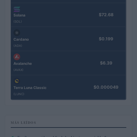
$72.68
Solana
(SOL)
$0.199
Cardano
(ADA)
$6.39
Avalanche
(AVAX)
$0.000049
Terra Luna Classic
(LUNC)
MÁS LEÍDOS