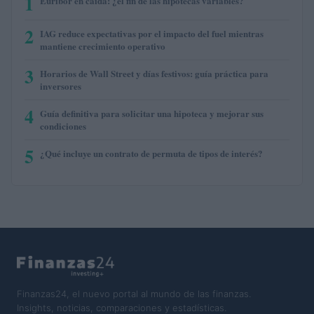
1
Euríbor en caída: ¿el fin de las hipotecas variables?
2
IAG reduce expectativas por el impacto del fuel mientras
mantiene crecimiento operativo
3
Horarios de Wall Street y días festivos: guía práctica para
inversores
4
Guía definitiva para solicitar una hipoteca y mejorar sus
condiciones
5
¿Qué incluye un contrato de permuta de tipos de interés?
Finanzas24, el nuevo portal al mundo de las finanzas.
Insights, noticias, comparaciones y estadísticas.