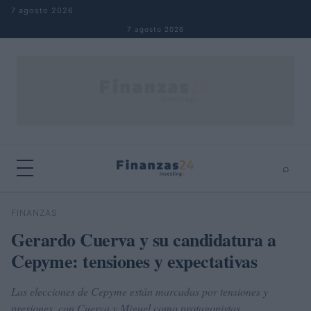
Saltar al contenido
7 agosto 2026
7 agosto 2026
⌕
×
⌕
FINANZAS
Buscar
Gerardo Cuerva y su candidatura a
Cepyme: tensiones y expectativas
Las elecciones de Cepyme están marcadas por tensiones y
presiones, con Cuerva y Miguel como protagonistas.