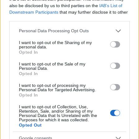
also be disclosed by us to third parties on the
IAB’s List of
Downstream Participants
that may further disclose it to other
third parties.
Please note that this website/app uses one or more Google
Personal Data Processing Opt Outs
services and may gather and store information including but
El empresario José Elías analiza el mercado inmobiliario y sus
not limited to your visit or usage behaviour. You may click to
I want to opt-out of the Sharing of my
consecuencias en la jubilación
personal data.
grant or deny consent to Google and its third-party tags to
Opted In
Marta Ruiz · 5 Ago 2026
use your data for below specified purposes in below Google
consent section.
I want to opt-out of the Sale of my
Personal Data.
FINANZAS
Opted In
I want to opt-out of processing my
Personal Data for Targeted Advertising.
Opted In
I want to opt-out of Collection, Use,
Retention, Sale, and/or Sharing of my
Personal Data that Is Unrelated with the
Purposes for which it was collected.
Opted Out
Google consents