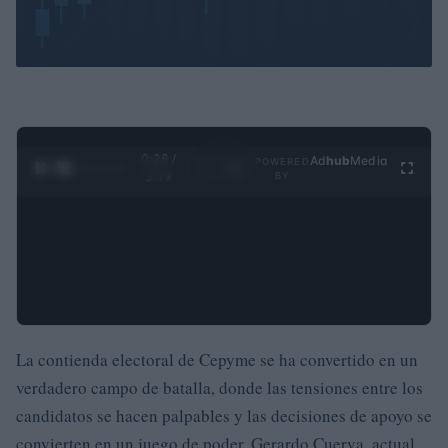
0:28 /
Ad
hub
Media
POWERED
1
/
4
3:19
BY
La contienda electoral de Cepyme se ha convertido en un
verdadero campo de batalla, donde las tensiones entre los
candidatos se hacen palpables y las decisiones de apoyo se
convierten en un juego de poder. Gerardo Cuerva, actual