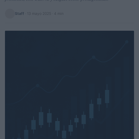
Staff
·
13 mayo 2025
· 4 min