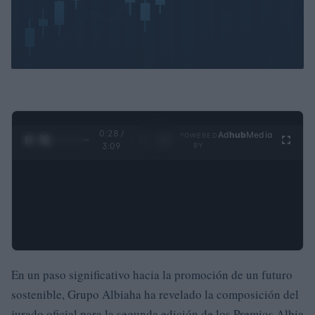
0:29 /
Ad
hub
Media
POWERED
1
/
4
3:09
BY
En un paso significativo hacia la promoción de un futuro
sostenible, Grupo Albiaha ha revelado la composición del
jurado oficial para la segunda edición de los Premios Albia