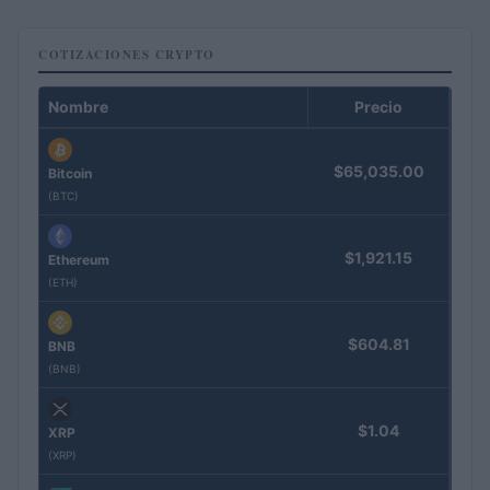
COTIZACIONES CRYPTO
Nombre
Precio
$65,035.00
Bitcoin
(BTC)
$1,921.15
Ethereum
(ETH)
$604.81
BNB
(BNB)
$1.04
XRP
(XRP)