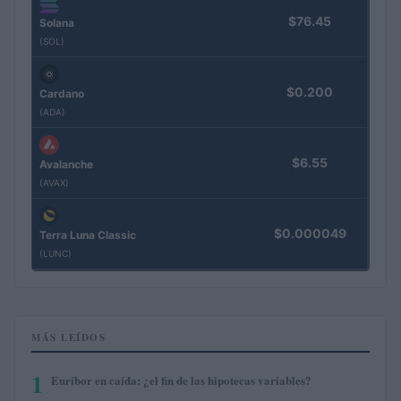
$76.45
Solana
(SOL)
$0.200
Cardano
(ADA)
$6.55
Avalanche
(AVAX)
$0.000049
Terra Luna Classic
(LUNC)
MÁS LEÍDOS
1
Euríbor en caída: ¿el fin de las hipotecas variables?