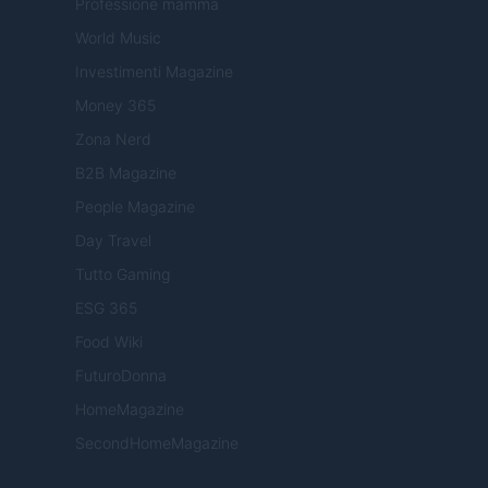
Professione mamma
World Music
Investimenti Magazine
Money 365
Zona Nerd
B2B Magazine
People Magazine
Day Travel
Tutto Gaming
ESG 365
Food Wiki
FuturoDonna
HomeMagazine
SecondHomeMagazine