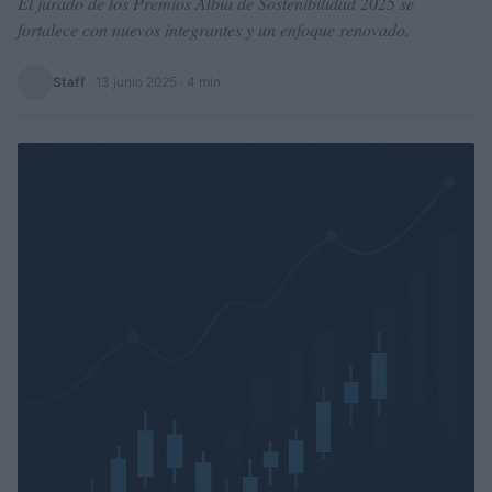
El jurado de los Premios Albia de Sostenibilidad 2025 se
fortalece con nuevos integrantes y un enfoque renovado.
Staff
·
13 junio 2025
· 4 min