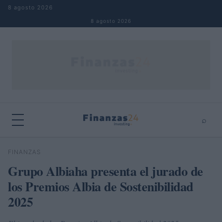
Saltar al contenido
8 agosto 2026
8 agosto 2026
⌕
×
⌕
FINANZAS
Buscar
Grupo Albiaha presenta el jurado de
los Premios Albia de Sostenibilidad
2025