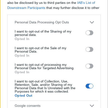
also be disclosed by us to third parties on the
IAB’s List of
Downstream Participants
that may further disclose it to other
third parties.
Please note that this website/app uses one or more Google
Personal Data Processing Opt Outs
services and may gather and store information including but
not limited to your visit or usage behaviour. You may click to
I want to opt-out of the Sharing of my
personal data.
grant or deny consent to Google and its third-party tags to
Opted In
use your data for below specified purposes in below Google
consent section.
I want to opt-out of the Sale of my
Personal Data.
Sigue leyendo
Opted In
I want to opt-out of processing my
Personal Data for Targeted Advertising.
FINANZAS
Opted In
I want to opt-out of Collection, Use,
Retention, Sale, and/or Sharing of my
Personal Data that Is Unrelated with the
Purposes for which it was collected.
Opted Out
Google consents