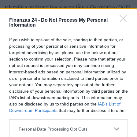
telemática mediante
Documento Único Electrónico (DUE)
,
ayudas e incentivos, régimen de Seguridad Social y
Finanzas 24 -
Do Not Process My Personal
materias como financiación, fiscalidad y contratación.
Information
Si necesitas documentación o enlaces oficiales para iniciar
If you wish to opt-out of the sale, sharing to third parties, or
SEF
Tesorería
los trámites, consulta los canales del
, la
processing of your personal or sensitive information for
targeted advertising by us, please use the below opt-out
General de la Seguridad Social
y las cámaras de
section to confirm your selection. Please note that after your
comercio. Estas vías aportan formularios, requisitos
opt-out request is processed you may continue seeing
detallados y contactos de los puntos PAE para completar
interest-based ads based on personal information utilized by
us or personal information disclosed to third parties prior to
solicitudes y recibir asesoramiento personalizado.
your opt-out. You may separately opt-out of the further
disclosure of your personal information by third parties on the
IAB’s list of downstream participants. This information may
also be disclosed by us to third parties on the
IAB’s List of
AUTOR
Downstream Participants
that may further disclose it to other
Staff
third parties.
Please note that this website/app uses one or more Google
Personal Data Processing Opt Outs
services and may gather and store information including but