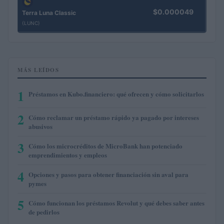
$0.000049
Terra Luna Classic
(LUNC)
MÁS LEÍDOS
1
Préstamos en Kubo.financiero: qué ofrecen y cómo solicitarlos
2
Cómo reclamar un préstamo rápido ya pagado por intereses
abusivos
3
Cómo los microcréditos de MicroBank han potenciado
emprendimientos y empleos
4
Opciones y pasos para obtener financiación sin aval para
pymes
5
Cómo funcionan los préstamos Revolut y qué debes saber antes
de pedirlos