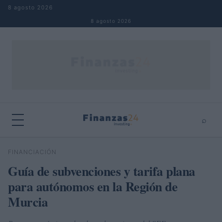
Saltar al contenido
8 agosto 2026
8 agosto 2026
⌕
×
⌕
FINANCIACIÓN
Buscar
Guía de subvenciones y tarifa plana
para autónomos en la Región de
Murcia