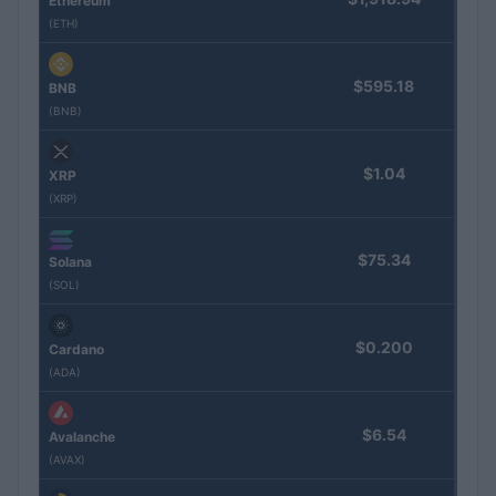
Ethereum
(ETH)
$595.18
BNB
(BNB)
$1.04
XRP
(XRP)
$75.34
Solana
(SOL)
$0.200
Cardano
(ADA)
$6.54
Avalanche
(AVAX)