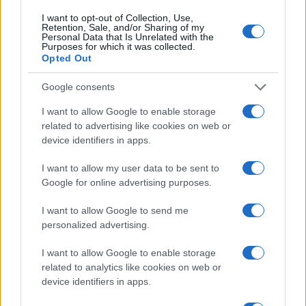
I want to opt-out of Collection, Use,
NEWS
Retention, Sale, and/or Sharing of my
Personal Data that Is Unrelated with the
Purposes for which it was collected.
Opted Out
Google consents
I want to allow Google to enable storage
related to advertising like cookies on web or
device identifiers in apps.
I want to allow my user data to be sent to
Google for online advertising purposes.
I want to allow Google to send me
El petróleo Brent cae un 8.46% y arrastra a las materias
primas
personalized advertising.
Lucía Herrera · 5 Ago 2026
I want to allow Google to enable storage
related to analytics like cookies on web or
NEWS
device identifiers in apps.