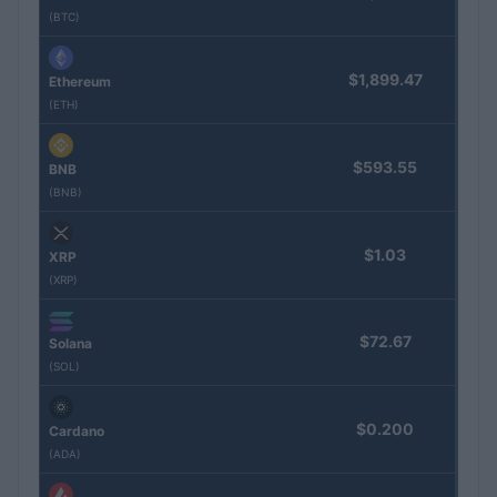
(BTC)
$1,899.47
Ethereum
(ETH)
$593.55
BNB
(BNB)
$1.03
XRP
(XRP)
$72.67
Solana
(SOL)
$0.200
Cardano
(ADA)