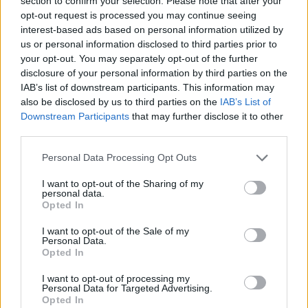
section to confirm your selection. Please note that after your
opt-out request is processed you may continue seeing
interest-based ads based on personal information utilized by
us or personal information disclosed to third parties prior to
Sigue leyendo
your opt-out. You may separately opt-out of the further
disclosure of your personal information by third parties on the
IAB’s list of downstream participants. This information may
NEWS
also be disclosed by us to third parties on the
IAB’s List of
Downstream Participants
that may further disclose it to other
third parties.
Please note that this website/app uses one or more Google
Personal Data Processing Opt Outs
services and may gather and store information including but
not limited to your visit or usage behaviour. You may click to
I want to opt-out of the Sharing of my
personal data.
grant or deny consent to Google and its third-party tags to
Opted In
use your data for below specified purposes in below Google
consent section.
I want to opt-out of the Sale of my
Personal Data.
Opted In
I want to opt-out of processing my
Brent cae un 8.3% y arrastra a las materias primas en agosto
Personal Data for Targeted Advertising.
Opted In
Lucía Herrera · 6 Ago 2026