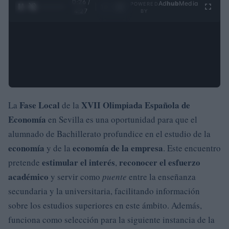
0:27 /
Ad
hub
Media
POWERED
1
/
4
4:27
BY
Fase Local
XVII Olimpiada Española de
La
de la
Economía
en Sevilla es una oportunidad para que el
alumnado de Bachillerato profundice en el estudio de la
economía
economía de la empresa
y de la
. Este encuentro
estimular el interés
reconocer el esfuerzo
pretende
,
académico
y servir como
puente
entre la enseñanza
secundaria y la universitaria, facilitando información
sobre los estudios superiores en este ámbito. Además,
funciona como selección para la siguiente instancia de la