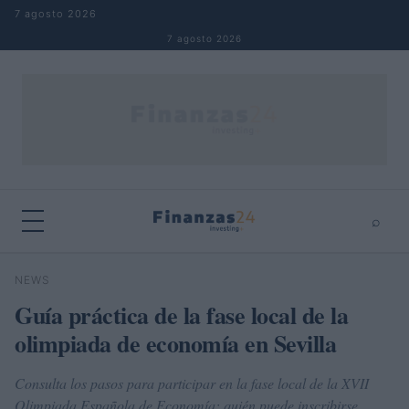
Saltar al contenido
7 agosto 2026
7 agosto 2026
⌕
×
⌕
NEWS
Buscar
Guía práctica de la fase local de la
olimpiada de economía en Sevilla
Consulta los pasos para participar en la fase local de la XVII
Olimpiada Española de Economía: quién puede inscribirse,