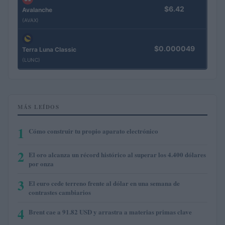
$6.42
Avalanche
(AVAX)
$0.000049
Terra Luna Classic
(LUNC)
MÁS LEÍDOS
1
Cómo construir tu propio aparato electrónico
2
El oro alcanza un récord histórico al superar los 4.400 dólares
por onza
3
El euro cede terreno frente al dólar en una semana de
contrastes cambiarios
4
Brent cae a 91.82 USD y arrastra a materias primas clave