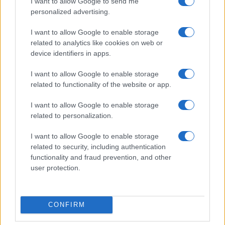
I want to allow Google to send me
personalized advertising.
I want to allow Google to enable storage
related to analytics like cookies on web or
device identifiers in apps.
Guía para justificar origen de fondos en criptomonedas y
valorar operaciones antiguas
I want to allow Google to enable storage
Diego Martín · 28 Jun 2026
related to functionality of the website or app.
FISCO
I want to allow Google to enable storage
related to personalization.
I want to allow Google to enable storage
related to security, including authentication
functionality and fraud prevention, and other
user protection.
CONFIRM