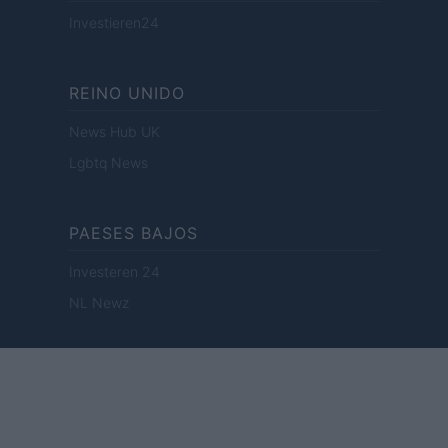
Investieren24
REINO UNIDO
News Hub UK
Lgbtq News
PAESES BAJOS
Investeren 24
NL Newz