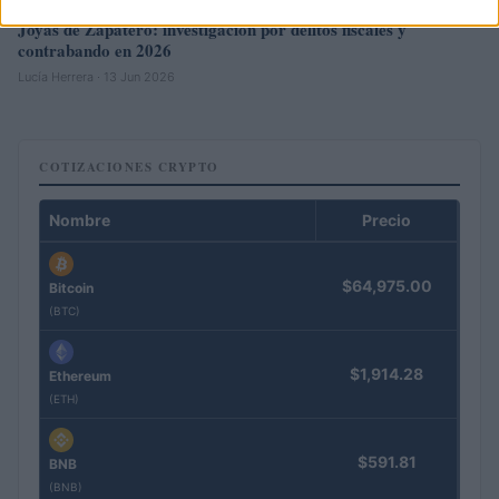
Joyas de Zapatero: investigación por delitos fiscales y
contrabando en 2026
Lucía Herrera · 13 Jun 2026
COTIZACIONES CRYPTO
Nombre
Precio
$64,975.00
Bitcoin
(BTC)
$1,914.28
Ethereum
(ETH)
$591.81
BNB
(BNB)