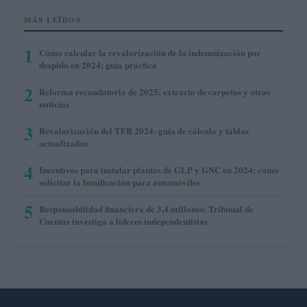
MÁS LEÍDOS
1
Cómo calcular la revalorización de la indemnización por
despido en 2024: guía práctica
2
Reforma recaudatoria de 2025: extracto de carpetas y otras
noticias
3
Revalorización del TFR 2024: guía de cálculo y tablas
actualizadas
4
Incentivos para instalar plantas de GLP y GNC en 2024: cómo
solicitar la bonificación para automóviles
5
Responsabilidad financiera de 3,4 millones: Tribunal de
Cuentas investiga a líderes independentistas