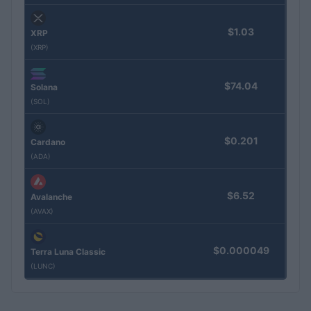
$1.03
XRP
(XRP)
$74.04
Solana
(SOL)
$0.201
Cardano
(ADA)
$6.52
Avalanche
(AVAX)
$0.000049
Terra Luna Classic
(LUNC)