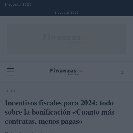
Saltar al contenido
8 agosto 2026
8 agosto 2026
⌕
×
⌕
FISCO
Buscar
Incentivos fiscales para 2024: todo
sobre la bonificación «Cuanto más
contratas, menos pagas»