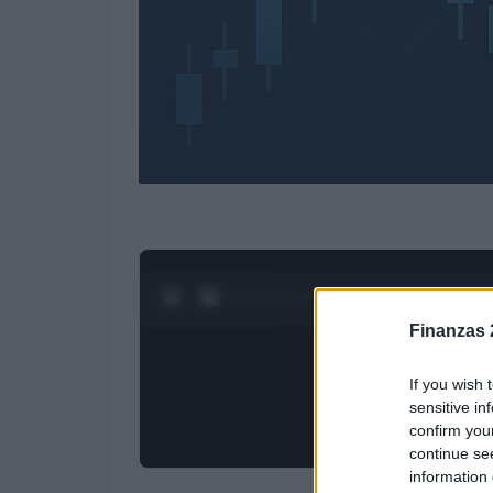
0:28 / 3:19
1
/
4
Finanzas 
If you wish 
sensitive in
confirm you
continue se
information 