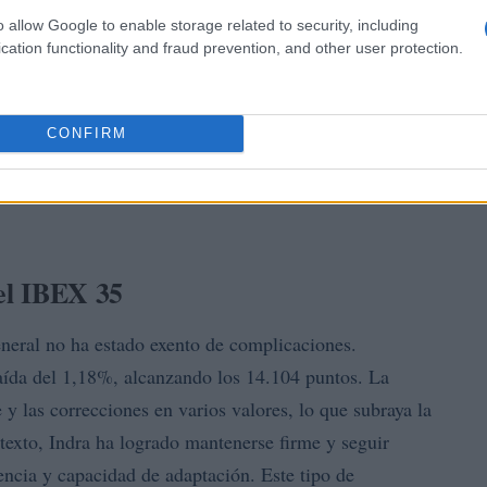
o allow Google to enable storage related to security, including
cation functionality and fraud prevention, and other user protection.
CONFIRM
del IBEX 35
eneral no ha estado exento de complicaciones.
ída del 1,18%, alcanzando los 14.104 puntos. La
y las correcciones en varios valores, lo que subraya la
texto, Indra ha logrado mantenerse firme y seguir
encia y capacidad de adaptación. Este tipo de