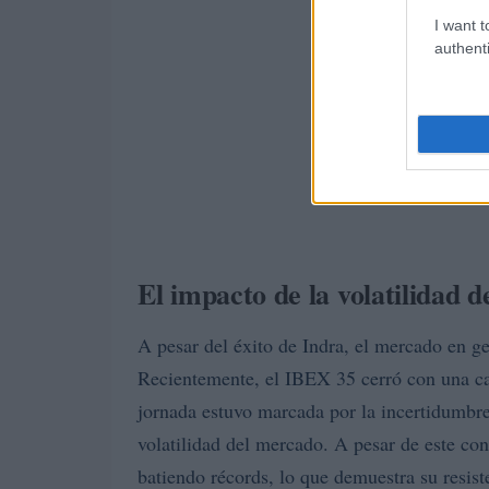
I want t
authenti
El impacto de la volatilidad 
A pesar del éxito de Indra, el mercado en g
Recientemente, el IBEX 35 cerró con una ca
jornada estuvo marcada por la incertidumbre 
volatilidad del mercado. A pesar de este con
batiendo récords, lo que demuestra su resist