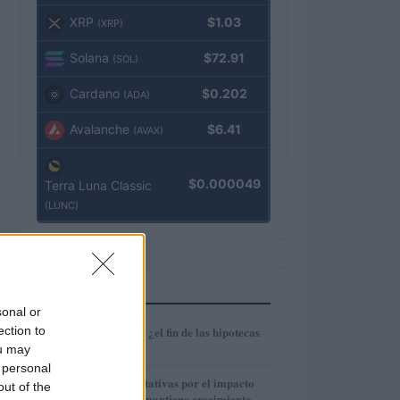
XRP
$1.03
(XRP)
Solana
$72.91
(SOL)
Cardano
$0.202
(ADA)
Avalanche
$6.41
(AVAX)
$0.000049
Terra Luna Classic
(LUNC)
MÁS LEÍDOS
sonal or
1
ection to
Euríbor en caída: ¿el fin de las hipotecas
variables?
ou may
 personal
2
IAG reduce expectativas por el impacto
out of the
del fuel mientras mantiene crecimiento