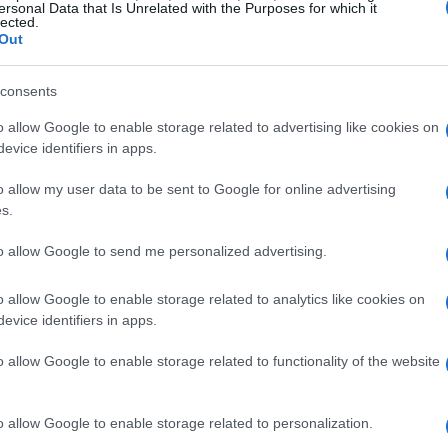
sido recompensada en el parqué.
ersonal Data that Is Unrelated with the Purposes for which it
lected.
Out
listas
consents
eux, han elevado sus estimaciones para Indra. Se han
o allow Google to enable storage related to advertising like cookies on
euros por acción, el más alto en el mercado actualmente.
evice identifiers in apps.
rada para ser un líder en el sector de defensa a nivel
 de dominar en áreas críticas como el aire, la tierra y
o allow my user data to be sent to Google for online advertising
s.
onde los presupuestos de defensa en Europa están en
nada para capitalizar este momento histórico. Pero,
to allow Google to send me personalized advertising.
cimiento a largo plazo?
o allow Google to enable storage related to analytics like cookies on
evice identifiers in apps.
o allow Google to enable storage related to functionality of the website
o allow Google to enable storage related to personalization.