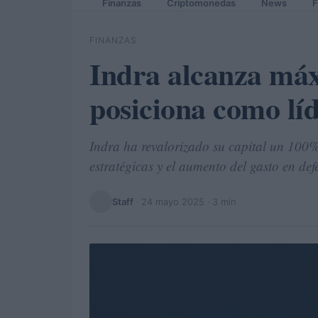
Finanzas
Criptomonedas
News
F
FINANZAS
Indra alcanza máx
posiciona como lí
Indra ha revalorizado su capital un 100
estratégicas y el aumento del gasto en def
Staff
·
24 mayo 2025
· 3 min