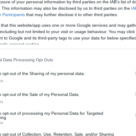
losure of your personal information by third parties on the IAB’s list of
lo claro de cómo una buena gestión y la estrategia
. This information may also be disclosed by us to third parties on the
IA
anzar logros impresionantes en un corto período. Con
Participants
that may further disclose it to other third parties.
nicio del año, la compañía ha logrado posicionarse por
 that this website/app uses one or more Google services and may gath
lorización, que parece no tener freno, ha coincidido
including but not limited to your visit or usage behaviour. You may click 
 to Google and its third-party tags to use your data for below specifi
 a la defensa, lo que ha beneficiado a Indra y a su
ogle consent section.
os 6.000 millones de euros.
l Data Processing Opt Outs
la estrategia y las alianzas
o opt-out of the Sharing of my personal data.
In
encia de Indra, la compañía ha estado en una
ado? Principalmente, el establecimiento de alianzas
o opt-out of the Sale of my Personal Data.
 con el gigante alemán Rheinmetall, que ha abierto
In
asociación es un reflejo del creciente interés de la
to opt-out of processing my Personal Data for Targeted
ing.
sa, una tendencia que, según los analistas, beneficiará
In
ios no son meras coincidencias; son parte de una
o opt-out of Collection, Use, Retention, Sale, and/or Sharing