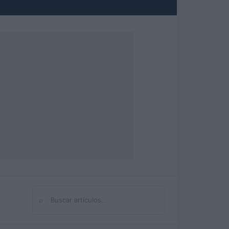
⌕
Buscar