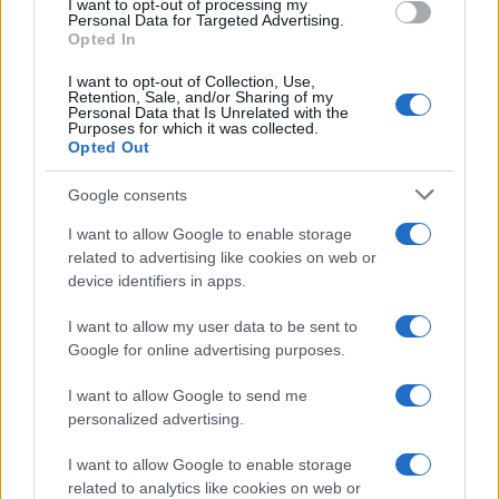
I want to opt-out of processing my
Personal Data for Targeted Advertising.
FINANZAS
Opted In
I want to opt-out of Collection, Use,
Retention, Sale, and/or Sharing of my
Personal Data that Is Unrelated with the
Purposes for which it was collected.
Opted Out
Google consents
I want to allow Google to enable storage
related to advertising like cookies on web or
device identifiers in apps.
Cómo la inteligencia artificial transforma la gestión financiera
I want to allow my user data to be sent to
personal
Google for online advertising purposes.
Marta Ruiz · 7 Ago 2026
I want to allow Google to send me
personalized advertising.
I want to allow Google to enable storage
COTIZACIONES CRYPTO
related to analytics like cookies on web or