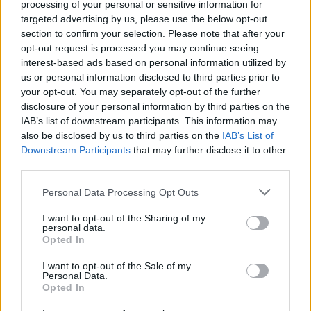
processing of your personal or sensitive information for
Cómo la crisis de refino está afectando los precios de la
targeted advertising by us, please use the below opt-out
gasolina y el diésel
section to confirm your selection. Please note that after your
Lucía Herrera · 7 Ago 2026
opt-out request is processed you may continue seeing
interest-based ads based on personal information utilized by
FINANZAS
us or personal information disclosed to third parties prior to
your opt-out. You may separately opt-out of the further
disclosure of your personal information by third parties on the
IAB’s list of downstream participants. This information may
also be disclosed by us to third parties on the
IAB’s List of
Downstream Participants
that may further disclose it to other
third parties.
Please note that this website/app uses one or more Google
Personal Data Processing Opt Outs
services and may gather and store information including but
not limited to your visit or usage behaviour. You may click to
I want to opt-out of the Sharing of my
personal data.
grant or deny consent to Google and its third-party tags to
Opted In
use your data for below specified purposes in below Google
Intervención conjunta de Japón y EE.UU. para frenar la caída
consent section.
I want to opt-out of the Sale of my
del yen
Personal Data.
Opted In
Marta Ruiz · 7 Ago 2026