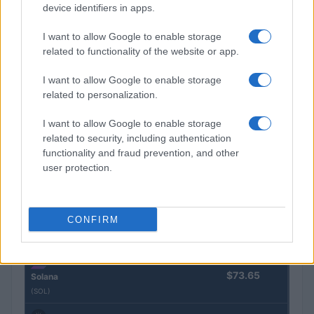
device identifiers in apps.
Nombre
Precio
I want to allow Google to enable storage
related to functionality of the website or app.
$64,878.00
Bitcoin
(BTC)
I want to allow Google to enable storage
related to personalization.
$1,914.24
Ethereum
I want to allow Google to enable storage
(ETH)
related to security, including authentication
functionality and fraud prevention, and other
$592.41
BNB
user protection.
(BNB)
CONFIRM
$1.02
XRP
(XRP)
$73.65
Solana
(SOL)