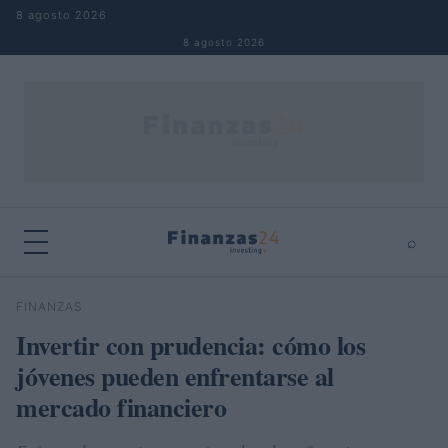
Saltar al contenido
8 agosto 2026
8 agosto 2026
⌕
×
⌕
FINANZAS
Buscar
Invertir con prudencia: cómo los
jóvenes pueden enfrentarse al
mercado financiero