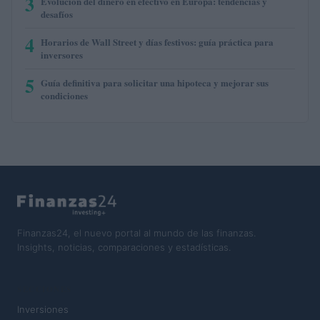
3
Evolución del dinero en efectivo en Europa: tendencias y
desafíos
4
Horarios de Wall Street y días festivos: guía práctica para
inversores
5
Guía definitiva para solicitar una hipoteca y mejorar sus
condiciones
Finanzas24, el nuevo portal al mundo de las finanzas.
Insights, noticias, comparaciones y estadísticas.
SECCIONES
Inversiones