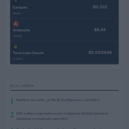
$0.202
Cardano
(ADA)
$6.43
Avalanche
(AVAX)
$0.000049
Terra Luna Classic
(LUNC)
MÁS LEÍDOS
1
Euríbor en caída: ¿el fin de las hipotecas variables?
2
IAG reduce expectativas por el impacto del fuel mientras
mantiene crecimiento operativo