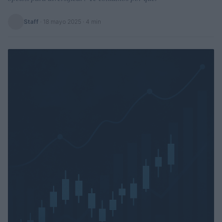
Staff
·
18 mayo 2025
· 4 min