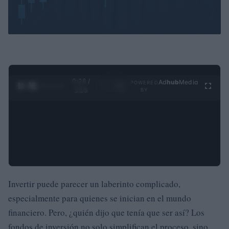
0:29 /
Ad
hub
Media
POWERED
1
/
4
3:55
BY
Invertir puede parecer un laberinto complicado,
especialmente para quienes se inician en el mundo
financiero. Pero, ¿quién dijo que tenía que ser así? Los
fondos de inversión no solo simplifican el proceso, sino