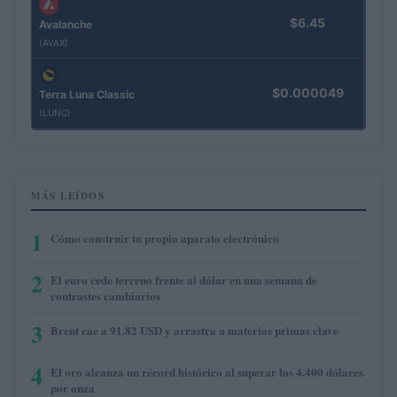
$6.45
Avalanche
(AVAX)
$0.000049
Terra Luna Classic
(LUNC)
MÁS LEÍDOS
1
Cómo construir tu propio aparato electrónico
2
El euro cede terreno frente al dólar en una semana de
contrastes cambiarios
3
Brent cae a 91.82 USD y arrastra a materias primas clave
4
El oro alcanza un récord histórico al superar los 4.400 dólares
por onza