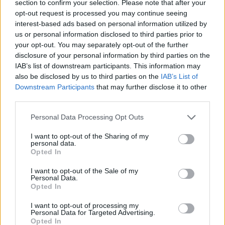
section to confirm your selection. Please note that after your
opt-out request is processed you may continue seeing
interest-based ads based on personal information utilized by
us or personal information disclosed to third parties prior to
Sigue leyendo
your opt-out. You may separately opt-out of the further
disclosure of your personal information by third parties on the
IAB’s list of downstream participants. This information may
NEWS
also be disclosed by us to third parties on the
IAB’s List of
Downstream Participants
that may further disclose it to other
third parties.
Please note that this website/app uses one or more Google
Personal Data Processing Opt Outs
services and may gather and store information including but
not limited to your visit or usage behaviour. You may click to
I want to opt-out of the Sharing of my
personal data.
grant or deny consent to Google and its third-party tags to
Opted In
use your data for below specified purposes in below Google
consent section.
I want to opt-out of the Sale of my
Personal Data.
Opted In
I want to opt-out of processing my
Brent cae un 8.3% y arrastra a las materias primas en agosto
Personal Data for Targeted Advertising.
Opted In
Lucía Herrera · 6 Ago 2026