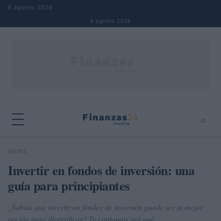
Saltar al contenido
6 agosto 2026
6 agosto 2026
⌕
×
⌕
NEWS
Buscar
Invertir en fondos de inversión: una
guía para principiantes
¿Sabías que invertir en fondos de inversión puede ser tu mejor
opción para diversificar? Te contamos por qué.