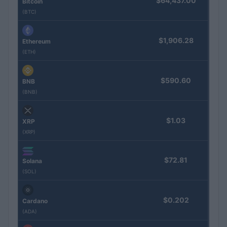
$64,437.00
Bitcoin
(BTC)
$1,906.28
Ethereum
(ETH)
$590.60
BNB
(BNB)
$1.03
XRP
(XRP)
$72.81
Solana
(SOL)
$0.202
Cardano
(ADA)