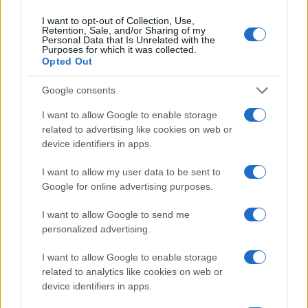
I want to opt-out of Collection, Use,
NEWS
Retention, Sale, and/or Sharing of my
Personal Data that Is Unrelated with the
Purposes for which it was collected.
Opted Out
Google consents
I want to allow Google to enable storage
related to advertising like cookies on web or
device identifiers in apps.
I want to allow my user data to be sent to
Google for online advertising purposes.
I want to allow Google to send me
El petróleo Brent cae un 8.46% y arrastra a las materias
personalized advertising.
primas
Lucía Herrera · 5 Ago 2026
I want to allow Google to enable storage
related to analytics like cookies on web or
NEWS
device identifiers in apps.