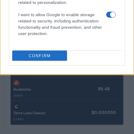
(BNB)
related to personalization.
I want to allow Google to enable storage
$1.04
XRP
related to security, including authentication
(XRP)
functionality and fraud prevention, and other
user protection.
$76.68
Solana
(SOL)
CONFIRM
$0.197
Cardano
(ADA)
$6.48
Avalanche
(AVAX)
$0.000050
Terra Luna Classic
(LUNC)