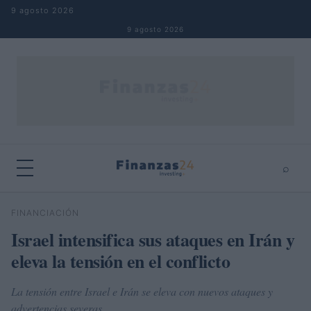
Saltar al contenido
9 agosto 2026
9 agosto 2026
⌕
×
⌕
FINANCIACIÓN
Buscar
Israel intensifica sus ataques en Irán y
eleva la tensión en el conflicto
La tensión entre Israel e Irán se eleva con nuevos ataques y
advertencias severas.