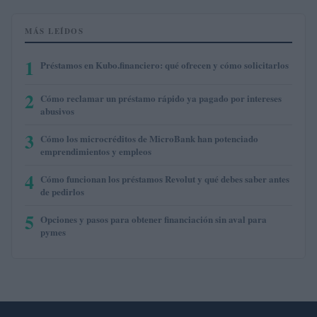
MÁS LEÍDOS
1
Préstamos en Kubo.financiero: qué ofrecen y cómo solicitarlos
2
Cómo reclamar un préstamo rápido ya pagado por intereses
abusivos
3
Cómo los microcréditos de MicroBank han potenciado
emprendimientos y empleos
4
Cómo funcionan los préstamos Revolut y qué debes saber antes
de pedirlos
5
Opciones y pasos para obtener financiación sin aval para
pymes