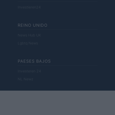
Investieren24
REINO UNIDO
News Hub UK
Lgbtq News
PAESES BAJOS
Investeren 24
NL Newz