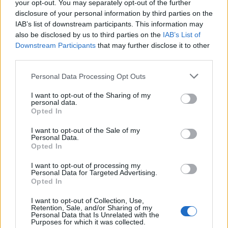
your opt-out. You may separately opt-out of the further
disclosure of your personal information by third parties on the
IAB’s list of downstream participants. This information may
also be disclosed by us to third parties on the
IAB’s List of
Downstream Participants
that may further disclose it to other
third parties.
Fondos europeos impulsan crecimiento laboral y económico en
Please note that this website/app uses one or more Google
Personal Data Processing Opt Outs
el País Vasco
services and may gather and store information including but
Marta Ruiz · 3 Ago 2026
not limited to your visit or usage behaviour. You may click to
I want to opt-out of the Sharing of my
personal data.
grant or deny consent to Google and its third-party tags to
Opted In
use your data for below specified purposes in below Google
FINANCIACIÓN
consent section.
I want to opt-out of the Sale of my
Personal Data.
Opted In
I want to opt-out of processing my
Personal Data for Targeted Advertising.
Opted In
I want to opt-out of Collection, Use,
Retention, Sale, and/or Sharing of my
Personal Data that Is Unrelated with the
Purposes for which it was collected.