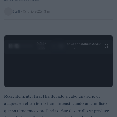
Staff
·
15 junio 2025
· 3 min
0:29 /
Ad
hub
Media
POWERED
1
/
4
3:55
BY
Recientemente, Israel ha llevado a cabo una serie de
ataques en el territorio iraní, intensificando un conflicto
que ya tiene raíces profundas. Este desarrollo se produce