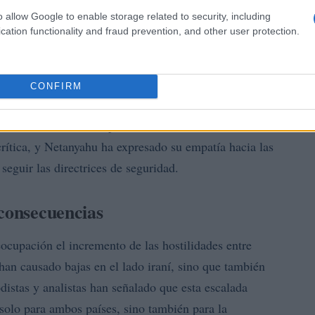
o allow Google to enable storage related to security, including
cation functionality and fraud prevention, and other user protection.
CONFIRM
rtado un total de 78 muertes y 320 heridos debido a la
 caído tres ciudadanos por los misiles lanzados desde
 crítica, y Netanyahu ha expresado su empatía hacia las
 seguir las directrices de seguridad.
 consecuencias
cupación el incremento de las hostilidades entre
 han causado bajas en el lado iraní, sino que también
odistas y analistas han señalado que esta escalada
 solo para ambos países, sino también para la