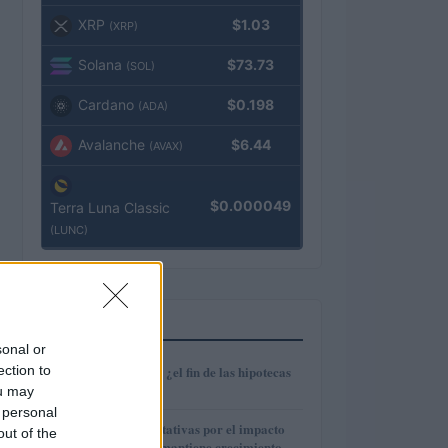
XRP
$1.03
(XRP)
Solana
$73.73
(SOL)
Cardano
$0.198
(ADA)
Avalanche
$6.44
(AVAX)
$0.000049
Terra Luna Classic
(LUNC)
MÁS LEÍDOS
sonal or
1
ection to
Euríbor en caída: ¿el fin de las hipotecas
variables?
ou may
 personal
2
IAG reduce expectativas por el impacto
out of the
del fuel mientras mantiene crecimiento