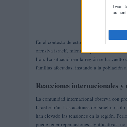
I want t
authenti
En el contexto de estos ataques, se han repo
ofensiva israelí, mientras que en Israel han
Irán. La situación en la región se ha vuelto
familias afectadas, instando a la población a
Reacciones internacionales y
La comunidad internacional observa con preo
Israel e Irán. Las acciones de Israel no solo
han elevado las tensiones en la región. Peri
puede tener repercusiones significativas, no