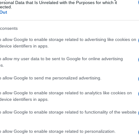
ersonal Data that Is Unrelated with the Purposes for which it
lected.
rigidas a centros de investigación y producción de
Out
han logrado asestar un «duro golpe» a la instalación
consents
e bombas nucleares, además de atacar a científicos
o allow Google to enable storage related to advertising like cookies on
 él, podría retardar el programa nuclear iraní durante
evice identifiers in apps.
o allow my user data to be sent to Google for online advertising
s.
to allow Google to send me personalized advertising.
o allow Google to enable storage related to analytics like cookies on
evice identifiers in apps.
o allow Google to enable storage related to functionality of the website
o allow Google to enable storage related to personalization.