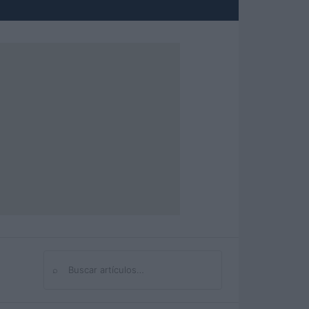
⌕
Buscar