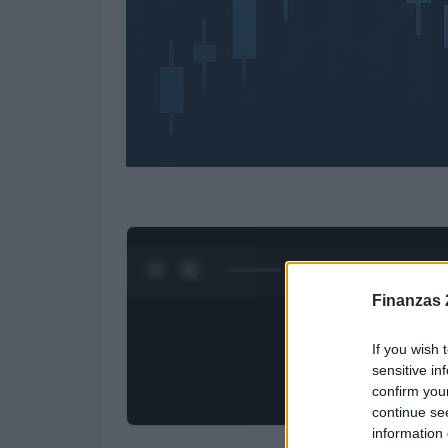
0:28 / 3:09
1
/
4
Finanzas 
If you wish 
sensitive in
confirm you
continue se
information 