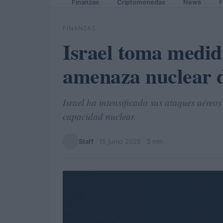
Finanzas
Criptomonedas
News
F
FINANZAS
Israel toma medida
amenaza nuclear d
Israel ha intensificado sus ataques aéreos
capacidad nuclear.
Staff
·
15 junio 2025
· 3 min