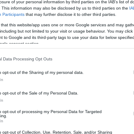
losure of your personal information by third parties on the IAB’s list of
mer ministro israelí, Benjamín Netanyahu, ha declarado
. This information may also be disclosed by us to third parties on the
IA
a Israel, al avanzar en la producción de armas
Participants
that may further disclose it to other third parties.
ahu, el objetivo de Irán es desarrollar hasta 20,000
 that this website/app uses one or more Google services and may gath
tado de Israel». Ante esta situación, Israel ha decidido
including but not limited to your visit or usage behaviour. You may click 
 to Google and its third-party tags to use your data for below specifi
ta amenaza.
ogle consent section.
l
l Data Processing Opt Outs
efensa de Israel están actualmente ejecutando
o opt-out of the Sharing of my personal data.
In
roducción de misiles en Irán. En un video difundido
a importancia de estas acciones, destacando que no
o opt-out of the Sale of my Personal Data.
apacidad. La amenaza de un ataque aéreo se ha
In
srael atacará todos los sitios relevantes del régimen
to opt-out of processing my Personal Data for Targeted
ing.
In
atégicos
o opt-out of Collection, Use, Retention, Sale, and/or Sharing