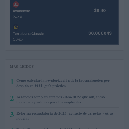
$6.40
Avalanche
(AVAX)
$0.000049
Terra Luna Classic
(LUNC)
MÁS LEÍDOS
1
Cómo calcular la revalorización de la indemnización por
despido en 2024: guía práctica
2
Beneficios complementarios 2024-2025: qué son, cómo
funcionan y noticias para los empleados
3
Reforma recaudatoria de 2025: extracto de carpetas y otras
noticias