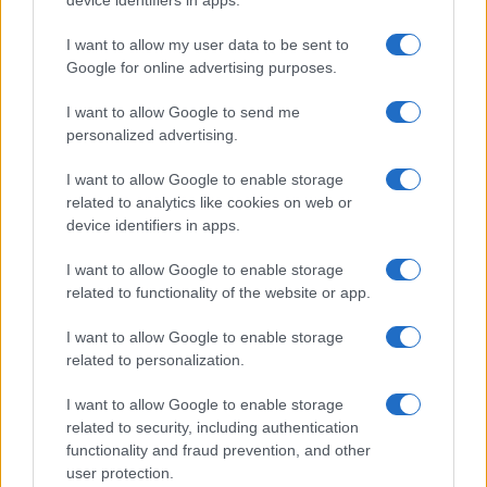
I want to allow my user data to be sent to
Google for online advertising purposes.
I want to allow Google to send me
personalized advertising.
Guía para justificar origen de fondos en criptomonedas y
valorar operaciones antiguas
I want to allow Google to enable storage
Diego Martín · 28 Jun 2026
related to analytics like cookies on web or
device identifiers in apps.
Qué pruebas admite el Tribunal Supremo para impugnar el
FISCO
valor de referencia del Catastro
I want to allow Google to enable storage
related to functionality of the website or app.
Staff · 28 May 2026
I want to allow Google to enable storage
related to personalization.
COTIZACIONES CRYPTO
I want to allow Google to enable storage
related to security, including authentication
Nombre
Precio
functionality and fraud prevention, and other
user protection.