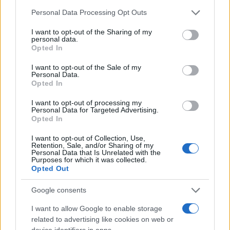
Please note that this website/app uses one or more Google
Personal Data Processing Opt Outs
services and may gather and store information including but
not limited to your visit or usage behaviour. You may click to
I want to opt-out of the Sharing of my
personal data.
grant or deny consent to Google and its third-party tags to
Opted In
use your data for below specified purposes in below Google
consent section.
I want to opt-out of the Sale of my
Personal Data.
Opted In
I want to opt-out of processing my
Personal Data for Targeted Advertising.
Responsabilidad financiera de 3,4 millones: Tribunal de
Opted In
Cuentas investiga a líderes independentistas
Marta Ruiz · 27 Jul 2026
I want to opt-out of Collection, Use,
Retention, Sale, and/or Sharing of my
Personal Data that Is Unrelated with the
Purposes for which it was collected.
FISCO
Opted Out
Google consents
I want to allow Google to enable storage
related to advertising like cookies on web or
device identifiers in apps.