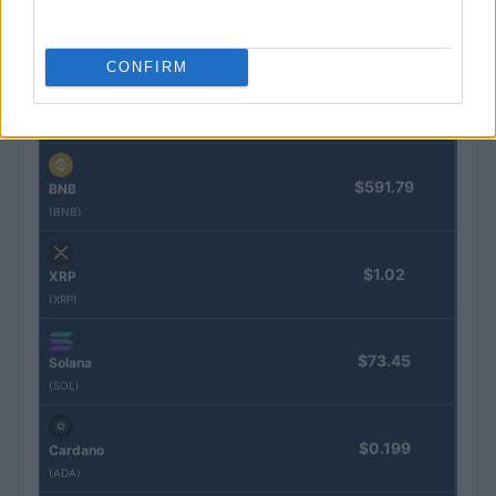
$64,767.00
Bitcoin
(BTC)
CONFIRM
$1,911.83
Ethereum
(ETH)
$591.79
BNB
(BNB)
$1.02
XRP
(XRP)
$73.45
Solana
(SOL)
$0.199
Cardano
(ADA)