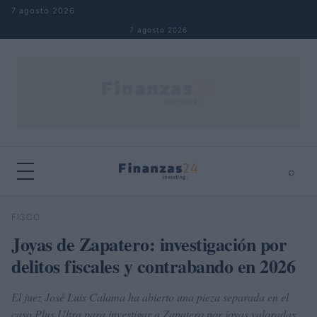
Saltar al contenido
7 agosto 2026
7 agosto 2026
⌕
×
⌕
FISCO
Buscar
Joyas de Zapatero: investigación por
delitos fiscales y contrabando en 2026
El juez José Luis Calama ha abierto una pieza separada en el
caso Plus Ultra para investigar a Zapatero por joyas valoradas