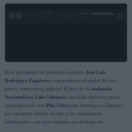
0:28 /
Ad
hub
Media
POWERED
1
/
4
3:19
BY
José Luis
El ex presidente del gobierno español,
Rodríguez Zapatero
se encuentra en el centro de una
Audiencia
nueva controversia judicial. El juez de la
Nacional
José Luis Calama
ha decidido abrir una pieza
Plus Ultra
separada en el caso
para investigar a Zapatero
por presuntos delitos fiscales y de contrabando
relacionados con joyas halladas en su despacho.