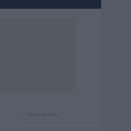
⌕
Buscar