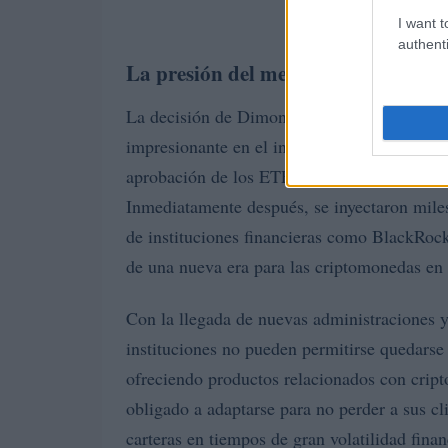
I want t
authenti
La presión del mercado
La decisión de Dimon no surge de la nada. 
impresionante en el interés y la competenci
aprobación de los ETFs de Bitcoin por parte
Inmediatamente después, se inyectaron miles 
de instituciones financieras como BlackRock
de una nueva era para las criptomonedas en 
Con la llegada de nuevas administraciones y
instituciones no pueden permitirse quedars
ofreciendo productos relacionados con crip
obligado a adaptarse para no perder a sus cl
carteras en tiempos de gran volatilidad fin