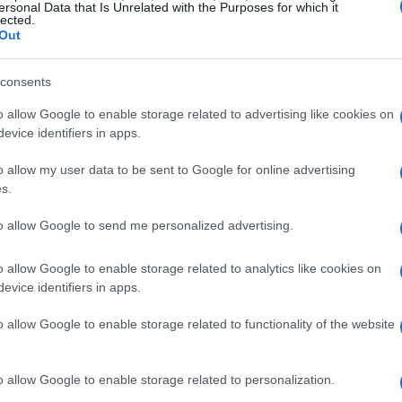
ersonal Data that Is Unrelated with the Purposes for which it
lected.
mento en que la presión de los clientes y la
Out
cambiar el juego. ¿Qué significa esto para el futuro
istema financiero tradicional?
consents
o allow Google to enable storage related to advertising like cookies on
evice identifiers in apps.
o allow my user data to be sent to Google for online advertising
s.
to allow Google to send me personalized advertising.
o allow Google to enable storage related to analytics like cookies on
evice identifiers in apps.
o allow Google to enable storage related to functionality of the website
o allow Google to enable storage related to personalization.