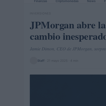
Finanzas
Criptomonedas
News
F
INVERSIONES
JPMorgan abre la 
cambio inesperad
Jamie Dimon, CEO de JPMorgan, sorprende
Staff
·
21 mayo 2025
· 4 min