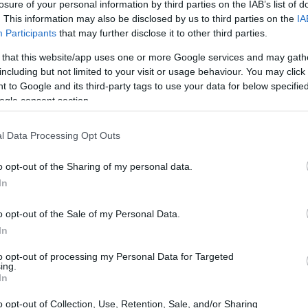
losure of your personal information by third parties on the IAB’s list of
do al permitir que sus clientes compren la
. This information may also be disclosed by us to third parties on the
IA
car a Bitcoin de «fraude» y prometió despedir a
Participants
that may further disclose it to other third parties.
ciar con ella. Sin embargo, en un reciente evento para
 that this website/app uses one or more Google services and may gath
biado, aunque con un tono de desdén y una lista de
including but not limited to your visit or usage behaviour. You may click 
 to Google and its third-party tags to use your data for below specifi
.
ogle consent section.
l Data Processing Opt Outs
a dura y crítica hacia Bitcoin. Pero, en un giro que
o opt-out of the Sharing of my personal data.
In
permitirá a sus clientes comprar la criptomoneda.
 «defiende el derecho de sus clientes a hacerlo». Esta
o opt-out of the Sale of my Personal Data.
senta un cambio notable en la narrativa de un líder de
In
to opt-out of processing my Personal Data for Targeted
ing.
In
 primera vez sus comentarios despectivos sobre las
o opt-out of Collection, Use, Retention, Sale, and/or Sharing
gigante financiero como JPMorgan pudiera abrirse a la