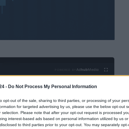
Ad
hub
Media
POWERED BY
24 -
Do Not Process My Personal Information
to opt-out of the sale, sharing to third parties, or processing of your per
formation for targeted advertising by us, please use the below opt-out s
r selection. Please note that after your opt-out request is processed y
eing interest-based ads based on personal information utilized by us or
Morgan Chase, quien ha sido uno de los críticos más
disclosed to third parties prior to your opt-out. You may separately opt-