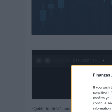
0:28 / 4:27
1
/
4
Finanzas 
If you wish 
sensitive in
confirm you
continue se
¿Quién lo diría? Jamie Dimon, el CEO de JP
information 