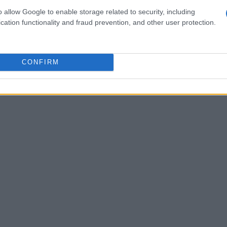
 expresó su satisfacción por asociarse con Kraken, una
o allow Google to enable storage related to security, including
tecnología avanzada en el deporte.
cation functionality and fraud prevention, and other user protection.
ken de asociarse con organizaciones deportivas de
Tottenham Hotspur
Atlético de
s con clubes como
CONFIRM
Williams Racing
a 1
.