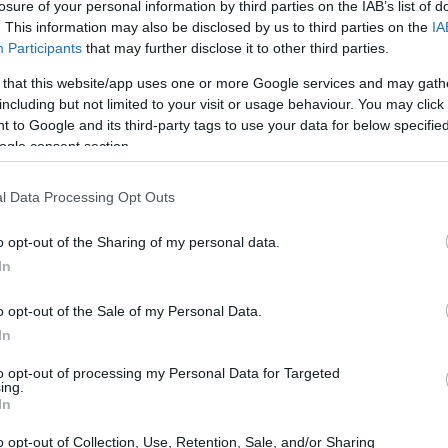
ara Kraken.
losure of your personal information by third parties on the IAB’s list of
. This information may also be disclosed by us to third parties on the
IA
Participants
that may further disclose it to other third parties.
ras
 that this website/app uses one or more Google services and may gath
including but not limited to your visit or usage behaviour. You may click 
nergia entre el fútbol y las criptomonedas: «El fútbol
 to Google and its third-party tags to use your data for below specifi
edas también». Sethi enfatizó que este acuerdo es una
ogle consent section.
sonas un
sistema financiero abierto y sin
l Data Processing Opt Outs
móvil.
o opt-out of the Sharing of my personal data.
In
o opt-out of the Sale of my Personal Data.
In
to opt-out of processing my Personal Data for Targeted
ing.
In
o opt-out of Collection, Use, Retention, Sale, and/or Sharing