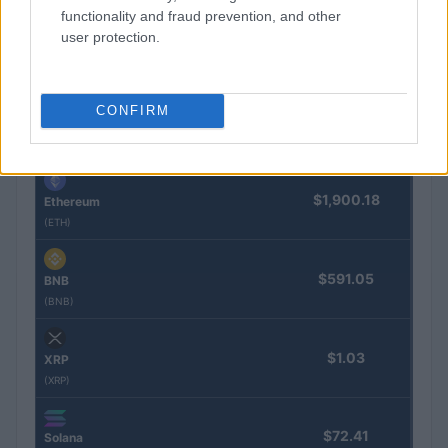
COTIZACIONES CRYPTO
functionality and fraud prevention, and other
user protection.
Nombre
Precio
CONFIRM
$64,205.00
Bitcoin
(BTC)
$1,900.18
Ethereum
(ETH)
$591.05
BNB
(BNB)
$1.03
XRP
(XRP)
$72.41
Solana