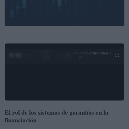
0:25 /
Ad
hub
Media
POWERED
1
/
4
3:19
BY
El rol de los sistemas de garantías en la
financiación