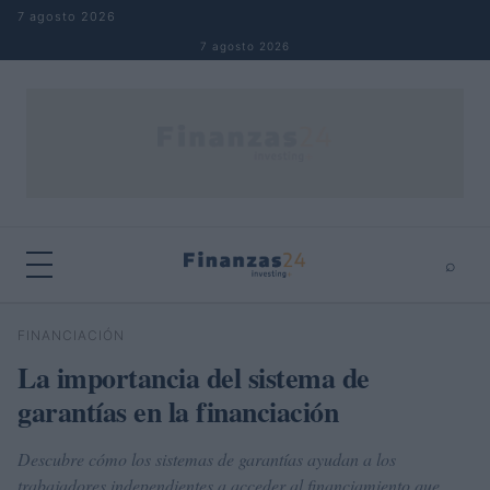
Saltar al contenido
7 agosto 2026
7 agosto 2026
⌕
×
⌕
FINANCIACIÓN
Buscar
La importancia del sistema de
garantías en la financiación
Descubre cómo los sistemas de garantías ayudan a los
trabajadores independientes a acceder al financiamiento que