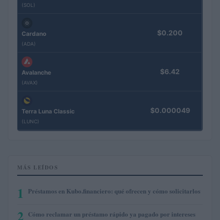
(SOL)
$0.200
Cardano
(ADA)
$6.42
Avalanche
(AVAX)
$0.000049
Terra Luna Classic
(LUNC)
MÁS LEÍDOS
1
Préstamos en Kubo.financiero: qué ofrecen y cómo solicitarlos
2
Cómo reclamar un préstamo rápido ya pagado por intereses