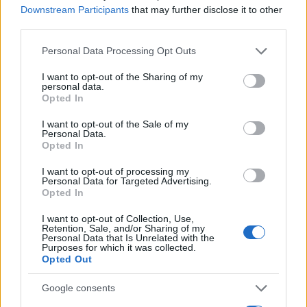
Downstream Participants
that may further disclose it to other
third parties.
Please note that this website/app uses one or more Google
Fondos europeos impulsan crecimiento laboral y económico en
Personal Data Processing Opt Outs
el País Vasco
services and may gather and store information including but
not limited to your visit or usage behaviour. You may click to
I want to opt-out of the Sharing of my
Marta Ruiz · 3 Ago 2026
personal data.
grant or deny consent to Google and its third-party tags to
Opted In
use your data for below specified purposes in below Google
FINANCIACIÓN
consent section.
I want to opt-out of the Sale of my
Personal Data.
Opted In
I want to opt-out of processing my
Personal Data for Targeted Advertising.
Opted In
I want to opt-out of Collection, Use,
Retention, Sale, and/or Sharing of my
Personal Data that Is Unrelated with the
Purposes for which it was collected.
Opted Out
Google consents
Situación financiera de la UDC: ¿Qué está pasando en 2026?