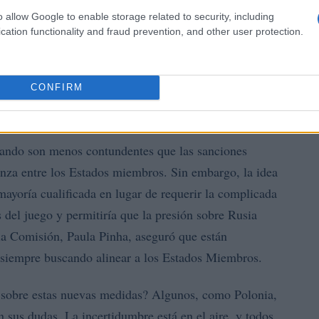
o allow Google to enable storage related to security, including
cation functionality and fraud prevention, and other user protection.
CONFIRM
radicionales
erando son menos contundentes que las sanciones
ianza entre los Estados miembros. Sin embargo, la idea
ayoría cualificada en lugar de requerir la complicada
 del juego y permitiría que la presión sobre Rusia
 la Comisión, Paula Pinha, aseguró que están
, siempre buscando alinear a los Estados Miembros.
s sobre estas nuevas medidas? Algunos, como Polonia,
n sus dudas. La incertidumbre está en el aire, y todos