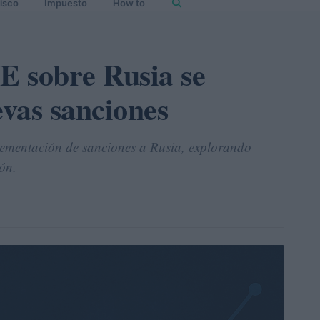
isco
Impuesto
How to
UE sobre Rusia se
evas sanciones
lementación de sanciones a Rusia, explorando
ón.