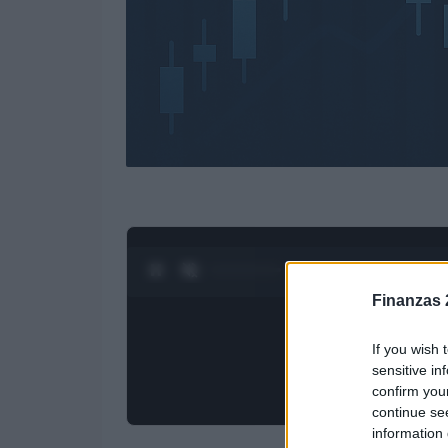
0:28 / 3:19
1
/
4
Finanzas 
If you wish 
sensitive in
confirm you
continue se
information 