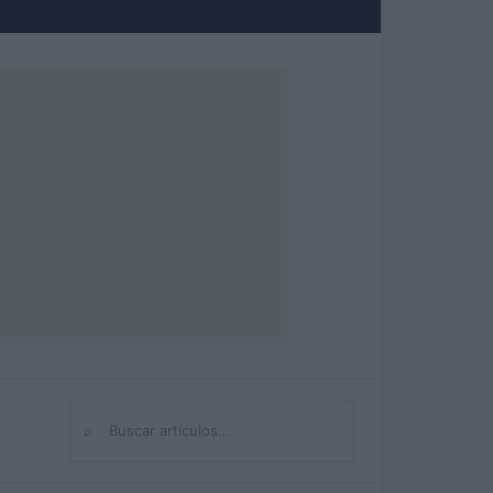
⌕
Buscar