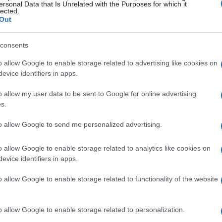
ivas para avanzar incluso sin consenso total.
ersonal Data that Is Unrelated with the Purposes for which it
lected.
Out
el y de repente te das cuenta de que el apoyo que
samente lo que enfrenta la Comisión. Están evaluando
consents
 controles de capitales y aranceles a las importaciones
o allow Google to enable storage related to advertising like cookies on
regunta que está en el aire, pero lo cierto es que se
evice identifiers in apps.
o allow my user data to be sent to Google for online advertising
s.
to allow Google to send me personalized advertising.
o allow Google to enable storage related to analytics like cookies on
evice identifiers in apps.
o allow Google to enable storage related to functionality of the website
o allow Google to enable storage related to personalization.