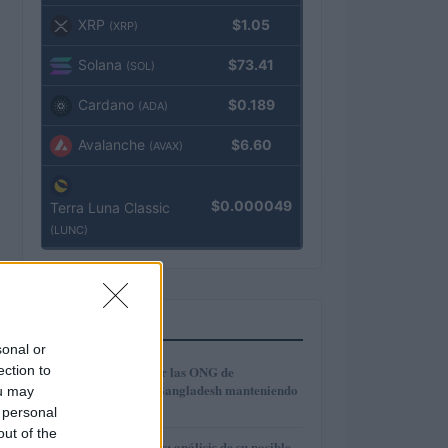
XRP
$1.05
(XRP)
Solana
$73.41
(SOL)
Cardano
$0.189
(ADA)
Avalanche
$6.60
(AVAX)
$0.000049
Terra Luna Classic
(LUNC)
MÁS LEÍDOS
sonal or
1
ection to
Cómo modernizar las ONG de
microcrédito en Bangladesh manteniendo
ou may
la inclusión
 personal
out of the
Técnicas Reunidas: análisis de su posible