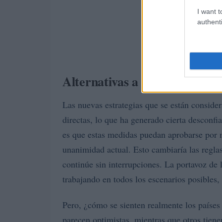
I want t
authenti
Alternativas a las sanciones t
Las nuevas estrategias que se están consid
directas, lo que ha generado cierta desconf
es que estas medidas puedan aprobarse por m
unanimidad actual. Esto cambiaría las reglas
continúe sin interrupciones. La portavoz de
trabajando en todos los escenarios posibles
Pero, ¿cómo se sienten realmente los paíse
parecen optimistas, mientras que otros tiene